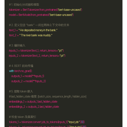
# 1. 初始化分词器和模型
tokenizer 
=
 BertTokenizer
.
from_pretrained(
'bert-base-uncased'
model 
=
 BertModel
.
from_pretrained(
'bert-base-uncased'
# 2. 定义包含 "bank" 一词在两种上下文中的文本
text_1 
=
"He deposited money in the bank."
text_2 
=
"The river bank was muddy."
# 3. 编码输入
inputs_1 
=
 tokenizer(text_1, return_tensors
=
"pt"
inputs_2 
=
 tokenizer(text_2, return_tensors
=
"pt"
# 4. BERT 前向传播
with
 torch
.
    outputs_1 
=
 model(
**
    outputs_2 
=
 model(
**
# 5. 提取 token 嵌入
# last_hidden_state 维度: [batch_size, sequence_length, hidden_size]
embeddings_1 
=
 outputs_1
.
embeddings_2 
=
 outputs_2
.
# 检查 token 及其索引
tokens_1 
=
 tokenizer
.
convert_ids_to_tokens(inputs_1[
"input_ids"
][
0