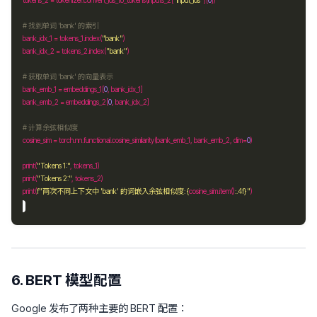
tokens_2 
=
 tokenizer
.
convert_ids_to_tokens(inputs_2[
"input_ids"
][
0
# 找到单词 'bank' 的索引
bank_idx_1 
=
 tokens_1
.
index(
"bank"
bank_idx_2 
=
 tokens_2
.
index(
"bank"
# 获取单词 'bank' 的向量表示
bank_emb_1 
=
 embeddings_1[
0
bank_emb_2 
=
 embeddings_2[
0
# 计算余弦相似度
cosine_sim 
=
 torch
.
nn
.
functional
.
cosine_similarity(bank_emb_1, bank_emb_2, dim
=
0
print(
"Tokens 1:"
print(
"Tokens 2:"
print(
f
"两次不同上下文中 'bank' 的词嵌入余弦相似度: 
{
cosine_sim
.
item()
:
.4f
}
"
6. BERT 模型配置
Google 发布了两种主要的 BERT 配置：