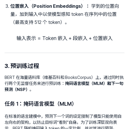
位置嵌入（Position Embeddings）：
学到的位置向
量，加到输入中以使模型感知 token 在序列中的位置
（最高支持 512 个 token）。
输入表示
=
Token
嵌入
\text{输入表示} = \text{Tok
+
段嵌入
+
位置嵌入
3. 预训练过程
BERT 在海量语料库（维基百科和 BooksCorpus）上，通过同时执
行两个无监督任务来进行预训练：
掩码语言模型（MLM）
和
下一句
预测（NSP）
。
任务 1：掩码语言模型（MLM）
在标准的语言建模中，预测下一个词的设定限制了模型只能使用自
左向右的架构，以防止目标词“看到”自身。为了训练深层双向表
示，BERT 随机掩码输入 token 的一定比例，并对其进行预测。