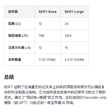
超参数
BERT-Base
BERT-Large
L
层数 (
)
12
24
L
H
隐层维度 (
)
768
1024
H
A
注意力头数 (
)
12
16
A
总参数量
1.1 亿 (110M)
3.4 亿 (340M)
总结
BERT 证明了在海量无标记文本上训练的深度双向表示可以捕捉复
杂的句法和语义结构。它为自然语言处理中的迁移学习树立了新的
范式，确立了“预训练+微调”的工作流，这在自回归 Decoder-only
模型（如 GPT）兴起之前一直主导着 AI 领域。