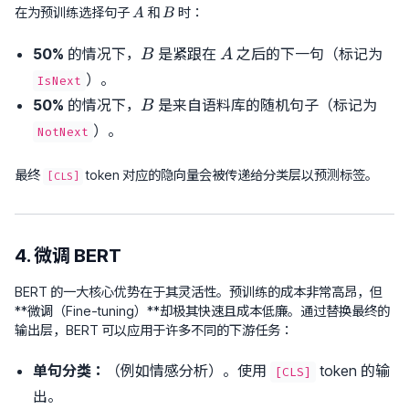
A
B
在为预训练选择句子
和
时：
A
B
B
A
50%
的情况下，
是紧跟在
之后的下一句（标记为
B
A
）。
IsNext
B
50%
的情况下，
是来自语料库的随机句子（标记为
B
）。
NotNext
最终
token 对应的隐向量会被传递给分类层以预测标签。
[CLS]
4. 微调 BERT
BERT 的一大核心优势在于其灵活性。预训练的成本非常高昂，但
**微调（Fine-tuning）**却极其快速且成本低廉。通过替换最终的
输出层，BERT 可以应用于许多不同的下游任务：
单句分类：
（例如情感分析）。使用
token 的输
[CLS]
出。