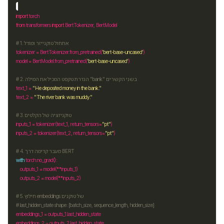
import
from
 transformers 
import
# 1. אתחול טוקנייזר ומודל
tokenizer 
=
 BertTokenizer
.
from_pretrained(
'bert-base-uncased'
model 
=
 BertModel
.
from_pretrained(
'bert-base-uncased'
# 2. הגדרת טקסט המכיל את המילה "bank" בשני הקשרים
text_1 
=
"He deposited money in the bank."
text_2 
=
"The river bank was muddy."
# 3. טוקניזציה של הקלטים
inputs_1 
=
 tokenizer(text_1, return_tensors
=
"pt"
inputs_2 
=
 tokenizer(text_2, return_tensors
=
"pt"
# 4. מעבר קדימה דרך BERT
with
 torch
.
    outputs_1 
=
 model(
**
    outputs_2 
=
 model(
**
# 5. חילוץ embeddings של טוקנים
# last_hidden_state shape: [batch_size, sequence_length, hidden_size]
embeddings_1 
=
 outputs_1
.
embeddings_2 
=
 outputs_2
.