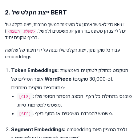
2. ייצוג הקלט של BERT
כדי לאפשר אימון על משימות המשך מרובות, ייצוג הקלט של BERT
יכול לייצג הן משפט בודד והן זוג משפטים (למשל,
)
<שאלה, תשובה>
ברצף טוקנים יחיד.
עבור כל טוקן נתון, ייצוג הקלט שלו נבנה על ידי חיבור של שלושה
embeddings:
הטקסט מחולק לטוקנים באמצעות
Token Embeddings:
(כ-30,000 טוקנים).
WordPiece
אוצר המילים של
מתווספים טוקנים מיוחדים:
: מוכנס בתחילת כל רצף. המצב הנסתר הסופי שלו
[CLS]
משמש למשימות סיווג.
: משמש להפרדת משפטים או בסוף רצף.
[SEP]
embedding נלמד המציין האם
Segment Embeddings: