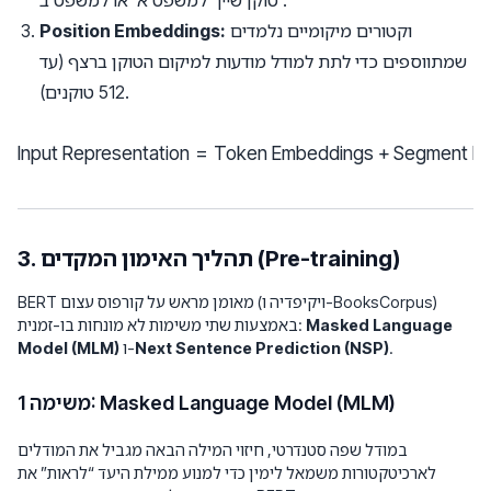
טוקן שייך למשפט א’ או למשפט ב'.
וקטורים מיקומיים נלמדים
Position Embeddings:
שמתווספים כדי לתת למודל מודעות למיקום הטוקן ברצף (עד
512 טוקנים).
Input Representation
=
Token Embeddings
\text{Input Representation} 
+
Segment E
3. תהליך האימון המקדים (Pre-training)
BERT מאומן מראש על קורפוס עצום (ויקיפדיה ו-BooksCorpus)
Masked Language
באמצעות שתי משימות לא מונחות בו-זמנית:
.
Next Sentence Prediction (NSP)
ו-
Model (MLM)
משימה 1: Masked Language Model (MLM)
במודל שפה סטנדרטי, חיזוי המילה הבאה מגביל את המודלים
לארכיטקטורות משמאל לימין כדי למנוע ממילת היעד “לראות” את