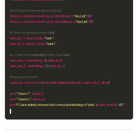
# נבדוק את הטוקנים והאינדקסים שלהם
tokens_1 
=
 tokenizer
.
convert_ids_to_tokens(inputs_1[
"input_ids"
][
0
tokens_2 
=
 tokenizer
.
convert_ids_to_tokens(inputs_2[
"input_ids"
][
0
# מציאת האינדקס של המילה 'bank'
bank_idx_1 
=
 tokens_1
.
index(
"bank"
bank_idx_2 
=
 tokens_2
.
index(
"bank"
# קבלת וקטורי ה-embedding עבור המילה 'bank'
bank_emb_1 
=
 embeddings_1[
0
bank_emb_2 
=
 embeddings_2[
0
# חישוב דמיון קוסינוס
cosine_sim 
=
 torch
.
nn
.
functional
.
cosine_similarity(bank_emb_1, bank_emb_2, dim
=
0
print(
"Tokens 1:"
print(
"Tokens 2:"
print(
f
"Cosine similarity between both contextual embeddings of 'bank': 
{
cosine_sim
.
item()
:
.4f
}
"