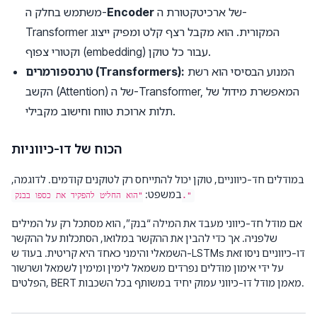
של ארכיטקטורת ה-
Encoder
משתמש בחלק ה-
Transformer המקורית. הוא מקבל רצף קלט ומפיק ייצוג
וקטורי צפוף (embedding) עבור כל טוקן.
המנוע הבסיסי הוא רשת
טרנספורמרים (Transformers):
הקשב (Attention) של ה-Transformer, המאפשרת מידול של
תלות ארוכת טווח וחישוב מקבילי.
הכוח של דו-כיווניות
במודלים חד-כיווניים, טוקן יכול להתייחס רק לטוקנים קודמים. לדוגמה,
במשפט:
"הוא החליט להפקיד את כספו בבנק."
אם מודל חד-כיווני מעבד את המילה “בנק”, הוא מסתכל רק על המילים
שלפניה. אך כדי להבין את ההקשר במלואו, הסתכלות על ההקשר
השמאלי והימני כאחד היא קריטית. בעוד ש-LSTMs דו-כיווניים ניסו זאת
על ידי אימון מודלים נפרדים משמאל לימין ומימין לשמאל ושרשור
הפלטים, BERT מאמן מודל דו-כיווני עמוק יחיד במשותף בכל השכבות.