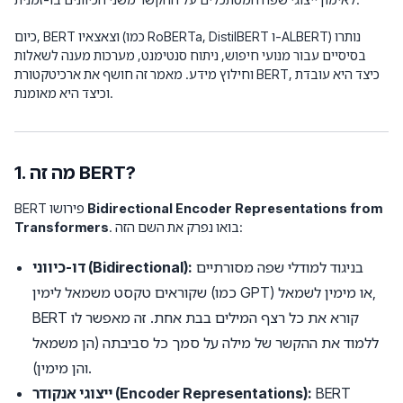
כיום, BERT וצאצאיו (כמו RoBERTa, DistilBERT ו-ALBERT) נותרו
בסיסיים עבור מנועי חיפוש, ניתוח סנטימנט, מערכות מענה לשאלות
וחילוץ מידע. מאמר זה חושף את ארכיטקטורת BERT, כיצד היא עובדת
וכיצד היא מאומנת.
1. מה זה BERT?
Bidirectional Encoder Representations from
BERT פירושו
. בואו נפרק את השם הזה:
Transformers
בניגוד למודלי שפה מסורתיים
דו-כיווני (Bidirectional):
שקוראים טקסט משמאל לימין (כמו GPT) או מימין לשמאל,
BERT קורא את כל רצף המילים בבת אחת. זה מאפשר לו
ללמוד את ההקשר של מילה על סמך כל סביבתה (הן משמאל
והן מימין).
BERT
ייצוגי אנקודר (Encoder Representations):