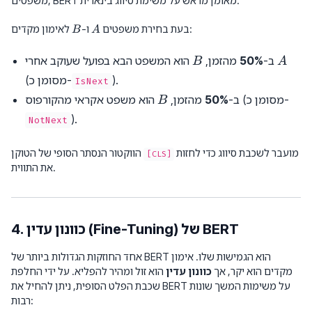
משפטים, BERT מאומן מראש על משימת סיווג בינארית:
B
A
לאימון מקדים:
בעת בחירת משפטים
ו-
B
A
B
A
הוא המשפט הבא בפועל שעוקב אחרי
ב-
50%
מהזמן,
B
A
).
(מסומן כ-
IsNext
B
הוא משפט אקראי מהקורפוס (מסומן כ-
ב-
50%
מהזמן,
B
).
NotNext
מועבר לשכבת סיווג כדי לחזות
הווקטור הנסתר הסופי של הטוקן
[CLS]
את התווית.
4. כוונון עדין (Fine-Tuning) של BERT
אחד החוזקות הגדולות ביותר של BERT הוא הגמישות שלו. אימון
מקדים הוא יקר, אך
כוונון עדין
הוא זול ומהיר להפליא. על ידי החלפת
שכבת הפלט הסופית, ניתן להחיל את BERT על משימות המשך שונות
רבות: