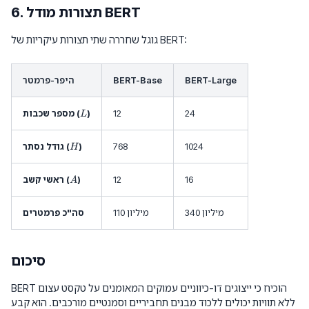
6. תצורות מודל BERT
גוגל שחררה שתי תצורות עיקריות של BERT:
BERT-Large
BERT-Base
היפר-פרמטר
L
24
12
)
מספר שכבות (
L
H
1024
768
)
גודל נסתר (
H
A
16
12
)
ראשי קשב (
A
340 מיליון
110 מיליון
סה"כ פרמטרים
סיכום
BERT הוכיח כי ייצוגים דו-כיווניים עמוקים המאומנים על טקסט עצום
ללא תוויות יכולים ללכוד מבנים תחביריים וסמנטיים מורכבים. הוא קבע