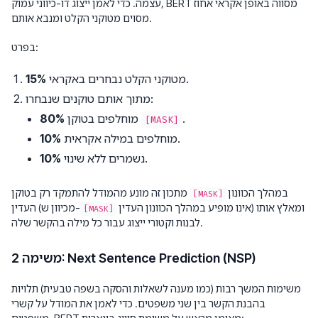
עצמה. כדי לאמן ייצוג דו-כיווני עמוק, BERT מסווה באופן אקראי אחוז
מסוים מטוקני הקלט ומנבא אותם.
בפרט:
מטוקני הקלט נבחרים באקראי.
15%
מתוך אותם טוקנים שנבחרו:
.
מוחלפים בטוקן
80%
[MASK]
מוחלפים במילה אקראית.
10%
נשמרים ללא שינוי.
10%
במהלך הכוונון
מתכון זה מונע מהמודל להתמקד רק בטוקן
[MASK]
אינו מופיע במהלך הכוונון העדין) ומאלץ אותו
העדין (מכיוון ש-
[MASK]
לבנות וקטורי ייצוג עבור כל מילה בהקשר שלה.
משימה 2: Next Sentence Prediction (NSP)
משימות המשך רבות (כמו מענה לשאלות והסקה בשפה טבעית) תלויות
בהבנת הקשר בין שני משפטים. כדי לאמן את המודל על קשרי