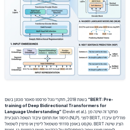
“BERT: Pre-
בשנת 2018, חוקרי גוגל פרסמו מאמר מכונן בשם
training of Deep Bidirectional Transformers for
(Devlin et al.). מחקר זה שינה מן
Language Understanding”
היסוד את תחום עיבוד השפה הטבעית (NLP). לפני BERT, מודלים עיבדו
טקסט באופן סדרתי משמאל לימין או מימין לשמאל. BERT הציג שיטה
לאימון ייצוגי שפה המסתכלים על ההקשר משני הכיוונים בו-זמנית.