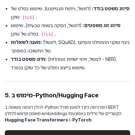
סיווג משפט בודד:
(למשל, ניתוח סנטימנט). שימוש בפלט של
.
טוקן
[CLS]
סיווג זוג משפטים:
(למשל, הסקה בשפה טבעית). שימוש
.
בפלט של טוקן
[CLS]
(למשל, SQuAD). ניבוי טוקני ההתחלה והסיום
מענה לשאלות:
של התשובה במסמך.
(למשל, זיהוי ישויות מנוהלות - NER).
תיוג משפט בודד:
שימוש בייצוג הפלט של כל טוקן בנפרד.
5. מימוש ב-Python/Hugging Face
להלן דוגמה פשוטה ב-Python המדגימה כיצד לטעון מודל BERT
מאומן מראש ולחלץ embeddings הקשריים של מילים באמצעות
:
PyTorch
ו-
Hugging Face Transformers