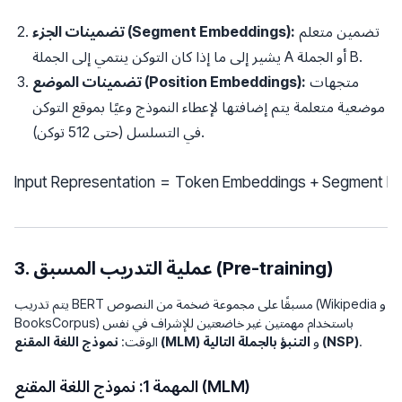
تضمين متعلم
تضمينات الجزء (Segment Embeddings):
يشير إلى ما إذا كان التوكن ينتمي إلى الجملة A أو الجملة B.
متجهات
تضمينات الموضع (Position Embeddings):
موضعية متعلمة يتم إضافتها لإعطاء النموذج وعيًا بموقع التوكن
في التسلسل (حتى 512 توكن).
Input Representation
=
Token Embeddings
\text{Input Representation} 
+
Segment E
3. عملية التدريب المسبق (Pre-training)
يتم تدريب BERT مسبقًا على مجموعة ضخمة من النصوص (Wikipedia و
BooksCorpus) باستخدام مهمتين غير خاضعتين للإشراف في نفس
.
التنبؤ بالجملة التالية (NSP)
و
نموذج اللغة المقنع (MLM)
الوقت:
المهمة 1: نموذج اللغة المقنع (MLM)