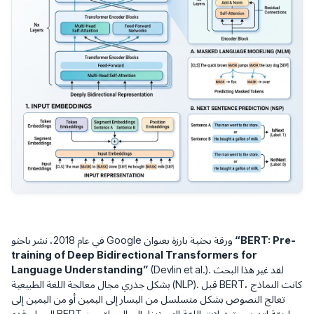
“BERT: Pre-
في عام 2018، نشر باحثو Google ورقة بحثية بارزة بعنوان
training of Deep Bidirectional Transformers for
(Devlin et al.). لقد غير هذا البحث
Language Understanding”
بشكل جذري مجال معالجة اللغة الطبيعية (NLP). قبل BERT، كانت النماذج
تعالج النصوص بشكل متسلسل من اليسار إلى اليمين أو من اليمين إلى
اليسار. قدم BERT طريقة لتدريب تمثيلات اللغة التي تنظر إلى السياق من