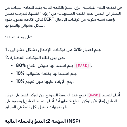
في نمذجة اللغة القياسية، فإن التنبؤ بالكلمة التالية يقيد النماذج ببنيات من
اليسار إلى اليمين لمنع الكلمة المستهدفة من “رؤية” نفسها. لتدريب تمثيل
ثنائي الاتجاه عميق، يقوم BERT بإخفاء نسبة مئوية من توكنات الإدخال
بشكل عشوائي والتنبؤ بها.
على وجه التحديد:
من توكنات الإدخال بشكل عشوائي.
يتم اختيار
15%
من بين تلك التوكنات المختارة:
.
يتم استبدالها بتوكن القناع
80%
[MASK]
يتم استبدالها بكلمة عشوائية.
10%
يتم الإبقاء عليها دون تغيير.
10%
أثناء الضبط
تمنع هذه الوصفة النموذج من التركيز فقط على توكن
[MASK]
الدقيق (نظرًا لأن توكن القناع لا يظهر أبدًا أثناء الضبط الدقيق) وتجبره على
بناء متجهات تمثيل لكل كلمة في السياق.
المهمة 2: التنبؤ بالجملة التالية (NSP)