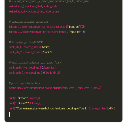
# أبعاد last_hidden_state هي [batch_size, sequence_length, hidden_size]
embeddings_1 
=
 outputs_1
.
embeddings_2 
=
 outputs_2
.
# دعنا نفحص التوكنات ومؤشراتها
tokens_1 
=
 tokenizer
.
convert_ids_to_tokens(inputs_1[
"input_ids"
][
0
tokens_2 
=
 tokenizer
.
convert_ids_to_tokens(inputs_2[
"input_ids"
][
0
# البحث عن مؤشر كلمة 'bank'
bank_idx_1 
=
 tokens_1
.
index(
"bank"
bank_idx_2 
=
 tokens_2
.
index(
"bank"
# الحصول على متجهات التضمين لكلمة 'bank'
bank_emb_1 
=
 embeddings_1[
0
bank_emb_2 
=
 embeddings_2[
0
# حساب تشابه جيب التمام
cosine_sim 
=
 torch
.
nn
.
functional
.
cosine_similarity(bank_emb_1, bank_emb_2, dim
=
0
print(
"Tokens 1:"
print(
"Tokens 2:"
print(
f
"Cosine similarity between both contextual embeddings of 'bank': 
{
cosine_sim
.
item()
:
.4f
}
"