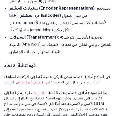
بالكامل (اليمين واليسار معًا).
يستخدم
تمثيلات المشفر (Encoder Representations):
من بنية المحول
المشفر (Encoder)
BERT جزء
(Transformer) الأصلية. يأخذ تسلسل الإدخال ويعطي تمثيلاً
متجهًا كثيفًا (embedding) لكل توكن.
المحرك الأساسي هو شبكة
المحولات (Transformers):
الانتباه (Attention) للمحول، والتي تمكن من نمذجة الاعتمادات
طويلة المدى والحساب المتوازي.
قوة ثنائية الاتجاه
في النماذج أحادية الاتجاه، يمكن للتوكن الانتباه فقط إلى التوكنات السابقة.
على سبيل المثال، في الجملة:
"قرر إيداع أمواله في البنك."
إذا قام نموذج أحادي الاتجاه بمعالجة كلمة
، فإنه ينظر فقط إلى
"البنك"
الكلمات التي تسبقها. ولكن لفهم السياق تمامًا، فإن النظر إلى السياق
الأيمن والأيسر معًا يعد أمرًا بالغ الأهمية. في حين حاولت نماذج LSTM
ثنائية الاتجاه تحقيق ذلك من خلال تدريب نماذج منفصلة من اليسار إلى
اليمين ومن اليمين إلى اليسار ودمج المخرجات، فإن BERT يقوم بتدريب