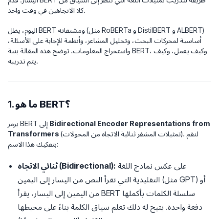
كلا الاتجاهين في وقت واحد.
اليوم، يظل BERT ومشتقاته (مثل RoBERTa و DistilBERT و ALBERT)
أساسية لمحركات البحث، وتحليل المشاعر، وأنظمة الإجابة على الأسئلة،
واستخراج المعلومات. توضح هذه المقالة بنية BERT، وكيف يعمل، وكيف
يتم تدريبه.
1. ما هو BERT؟
Bidirectional Encoder Representations from
يرمز BERT إلى
(تمثيلات المشفر ثنائية الاتجاه من المحولات). لنقم
Transformers
بتفكيك هذا الاسم:
على عكس نماذج اللغة
ثنائي الاتجاه (Bidirectional):
التقليدية التي تقرأ النص من اليسار إلى اليمين (مثل GPT) أو
من اليمين إلى اليسار، يقرأ BERT سلسلة الكلمات بأكملها
دفعة واحدة. يتيح له ذلك تعلم سياق الكلمة بناءً على محيطها