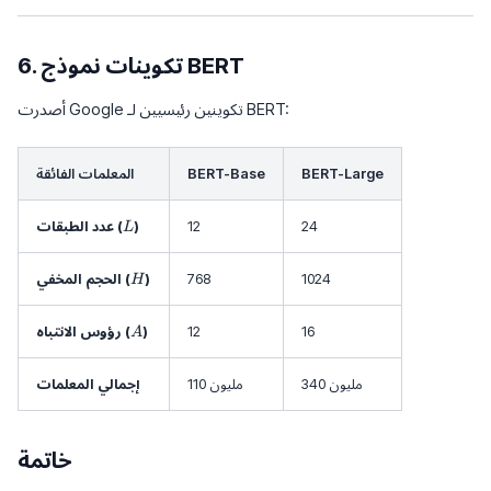
6. تكوينات نموذج BERT
أصدرت Google تكوينين رئيسيين لـ BERT:
BERT-Large
BERT-Base
المعلمات الفائقة
L
24
12
)
عدد الطبقات (
L
H
1024
768
)
الحجم المخفي (
H
A
16
12
)
رؤوس الانتباه (
A
340 مليون
110 مليون
إجمالي المعلمات
خاتمة