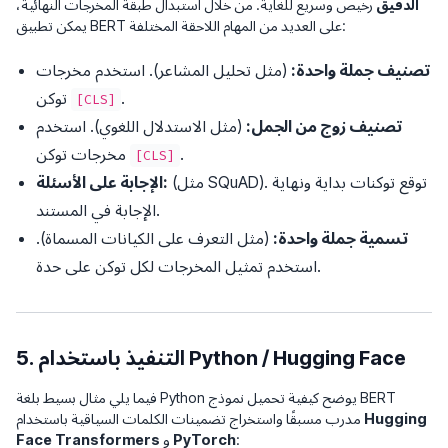
الدقيق
رخيص وسريع للغاية. من خلال استبدال طبقة المخرجات النهائية،
يمكن تطبيق BERT على العديد من المهام اللاحقة المختلفة:
تصنيف جملة واحدة:
(مثل تحليل المشاعر). استخدم مخرجات
.
توكن
[CLS]
تصنيف زوج من الجمل:
(مثل الاستدلال اللغوي). استخدم
.
مخرجات توكن
[CLS]
(مثل SQuAD). توقع توكنات بداية ونهاية
الإجابة على الأسئلة:
الإجابة في المستند.
تسمية جملة واحدة:
(مثل التعرف على الكيانات المسماة).
استخدم تمثيل المخرجات لكل توكن على حدة.
5. التنفيذ باستخدام Python / Hugging Face
فيما يلي مثال بسيط بلغة Python يوضح كيفية تحميل نموذج BERT
Hugging
مدرب مسبقًا واستخراج تضمينات الكلمات السياقية باستخدام
:
PyTorch
و
Face Transformers