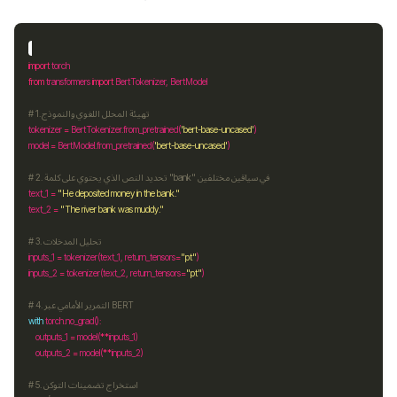
import
from
 transformers 
import
# 1. تهيئة المحلل اللغوي والنموذج
tokenizer 
=
 BertTokenizer
.
from_pretrained(
'bert-base-uncased'
model 
=
 BertModel
.
from_pretrained(
'bert-base-uncased'
# 2. تحديد النص الذي يحتوي على كلمة "bank" في سياقين مختلفين
text_1 
=
"He deposited money in the bank."
text_2 
=
"The river bank was muddy."
# 3. تحليل المدخلات
inputs_1 
=
 tokenizer(text_1, return_tensors
=
"pt"
inputs_2 
=
 tokenizer(text_2, return_tensors
=
"pt"
# 4. التمرير الأمامي عبر BERT
with
 torch
.
    outputs_1 
=
 model(
**
    outputs_2 
=
 model(
**
# 5. استخراج تضمينات التوكن