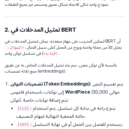
نموذج واحد ثنائي الاتجاه بشكل عميق ومستمر عبر جميع الطبقات.
2. تمثيل المدخلات في BERT
لتمكين التدريب على مهام متعددة، يمكن لتمثيل المدخلات في BERT أن
يمثل كلاً من جملة واحدة وزوج من الجمل (على سبيل المثال،
<السؤال، 
) في تسلسل توكن واحد.
الإجابة>
بالنسبة لأي توكن معين، يتم بناء تمثيل المدخلات الخاص به عن طريق
جمع ثلاثة تضمينات (embeddings):
يتم تقسيم النص
تضمينات التوكن (Token Embeddings):
(حوالي 30,000
WordPiece
إلى توكنات باستخدام قاموس
توكن). يتم إضافة توكنات خاصة:
: يتم إدراجه في بداية كل تسلسل. يتم استخدام
[CLS]
حالته المخفية النهائية لمهام التصنيف.
: يستخدم للفصل بين الجمل أو في نهاية التسلسل.
[SEP]