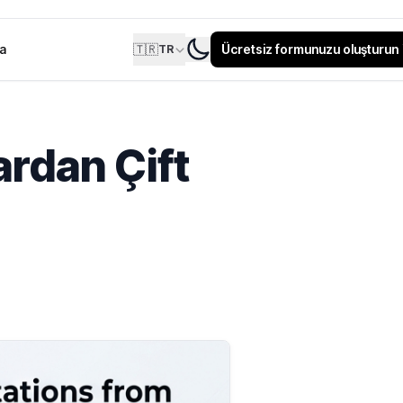
ma
🇹🇷
Ücretsiz formunuzu oluşturun
TR
rdan Çift