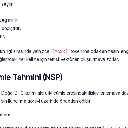
seçilir.
eğiştirilir.
değiştirilir.
ır.
uning) sırasında yalnızca
token’ına odaklanmasını enge
[MASK]
amdaki her kelime için temsil vektörleri oluşturmaya zorlar.
mle Tahmini (NSP)
ğal Dil Çıkarımı gibi), iki cümle arasındaki ilişkiyi anlamaya daya
 sınıflandırma görevi üzerinde önceden eğitilir:
irken:
A