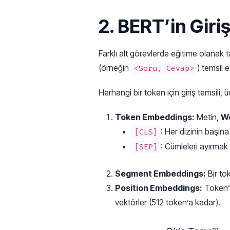
2. BERT’in Giriş
Farklı alt görevlerde eğitime olanak t
(örneğin
) temsil e
<Soru, Cevap>
Herhangi bir token için giriş temsili
Token Embeddings:
Metin,
W
: Her dizinin başına 
[CLS]
: Cümleleri ayırmak 
[SEP]
Segment Embeddings:
Bir to
Position Embeddings:
Token’ı
vektörler (512 token’a kadar).