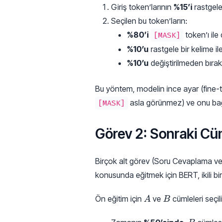
Giriş token’larının
%15’i
rastgele 
Seçilen bu token’ların:
%80’i
token’ı ile d
[MASK]
%10’u
rastgele bir kelime ile 
%10’u
değiştirilmeden bırakıl
Bu yöntem, modelin ince ayar (fine-t
asla görünmez) ve onu bağl
[MASK]
Görev 2: Sonraki Cü
Birçok alt görev (Soru Cevaplama ve Do
konusunda eğitmek için BERT, ikili bir
A
B
Ön eğitim için
ve
cümleleri seçil
A
B
B