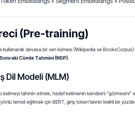
Token Embeddings
+
Segment Embeddings
\text{Giriş Temsili} = \t
+
Posit
reci (Pre-training)
a kullanarak devasa bir veri kümesi (Wikipedia ve BooksCorpus) 
Sonraki Cümle Tahmini (NSP)
.
ş Dil Modeli (MLM)
i kelimeyi tahmin etmek, hedef kelimenin kendisini “görmesini” 
ft yönlü temsil eğitmek için BERT, giriş token’larının belirli bir yüz