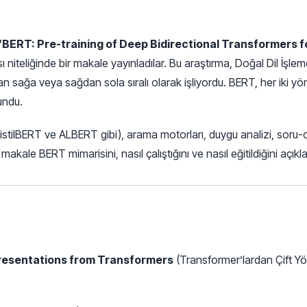
“BERT: Pre-training of Deep Bidirectional Transformers
ı niteliğinde bir makale yayınladılar. Bu araştırma, Doğal Dil İşle
 sağa veya sağdan sola sıralı olarak işliyordu. BERT, her iki yö
undu.
tilBERT ve ALBERT gibi), arama motorları, duygu analizi, soru-cev
kale BERT mimarisini, nasıl çalıştığını ve nasıl eğitildiğini açıkl
presentations from Transformers
(Transformer’lardan Çift Yö