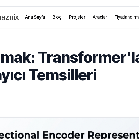
aznix
Ana Sayfa
Blog
Projeler
Araçlar
Fiyatlandır
amak: Transformer'la
yıcı Temsilleri