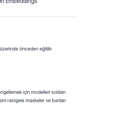
ext{Token Embeddings} + \text{Segment Embeddings} 
ion Embeddings
üzerinde önceden eğitilir:
engellemek için modelleri soldan
desini rastgele maskeler ve bunları