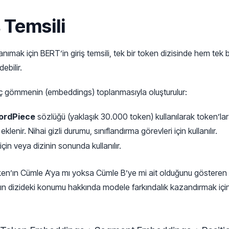
 Temsili
anımak için BERT’in giriş temsili, tek bir token dizisinde hem tek b
debilir.
, üç gömmenin (embeddings) toplanmasıyla oluşturulur:
ordPiece
sözlüğü (yaklaşık 30.000 token) kullanılarak token’lara 
eklenir. Nihai gizli durumu, sınıflandırma görevleri için kullanılır.
için veya dizinin sonunda kullanılır.
ken’ın Cümle A’ya mı yoksa Cümle B’ye mi ait olduğunu gösteren
n dizideki konumu hakkında modele farkındalık kazandırmak içi