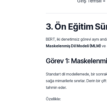
Giri
s
¸
Temsili
=
3. Ön Eğitim Sü
BERT, iki denetimsiz görevi aynı and
Maskelenmiş Dil Modeli (MLM)
ve
Görev 1: Maskelenmi
Standart dil modellemede, bir sonrak
sağa mimarilerle sınırlar. Derin bir çi
tahmin eder.
Özellikle: