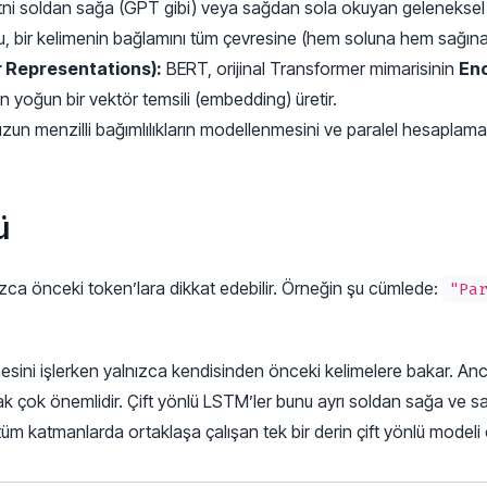
ni soldan sağa (GPT gibi) veya sağdan sola okuyan geleneksel d
 Bu, bir kelimenin bağlamını tüm çevresine (hem soluna hem sağın
r Representations):
BERT, orijinal Transformer mimarisinin
En
için yoğun bir vektör temsili (embedding) üretir.
un menzilli bağımlılıkların modellenmesini ve paralel hesaplam
ü
zca önceki token’lara dikkat edebilir. Örneğin şu cümlede:
"Par
esini işlerken yalnızca kendisinden önceki kelimelere bakar. An
ok önemlidir. Çift yönlü LSTM’ler bunu ayrı soldan sağa ve sağd
üm katmanlarda ortaklaşa çalışan tek bir derin çift yönlü modeli e