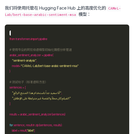
我们将使用托管在 Hugging Face Hub 上的高度优化的
CAMeL-
模型：
Lab/bert-base-arabic-sentiment-msa
from
 transformers 
import
# 使用专业的阿拉伯语模型初始化情感分析管道
arabic_sentiment_analyzer 
=
"sentiment-analysis"
    model
=
"CAMeL-Lab/bert-base-arabic-sentiment-msa"
# 测试句子（标准语和方言）
sentences 
=
"أنا سعيد جداً باستخدام هذا المنتج الرائع"
"الفيلم كان مملاً والقصة غير مترابطة على الإطلاق"
results 
=
for
 sentence, result 
in
    label 
=
 result[
'label'