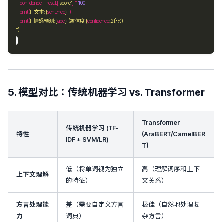
    confidence 
=
 result[
'score'
] 
*
100
    print(
f
"文本: 
{
sentence
}
"
    print(
f
"情感预测: 
{
label
}
 (置信度 
{
confidence
:
.2f
}
%)
")
5. 模型对比：传统机器学习 vs. Transformer
Transformer
传统机器学习 (TF-
特性
(AraBERT/CamelBER
IDF + SVM/LR)
T)
低（将单词视为独立
高（理解词序和上下
上下文理解
的特征）
文关系）
方言处理能
差（需要自定义方言
极佳（自然地处理复
力
词典）
杂方言）