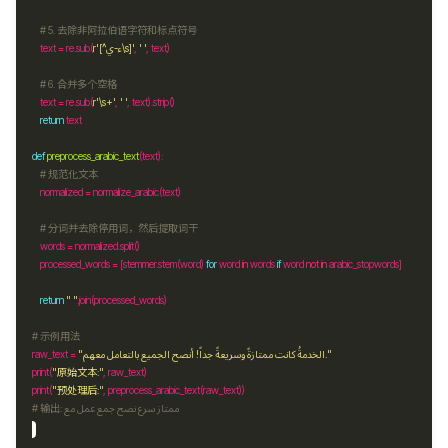
# 5. 去除非阿拉伯语字符和标点符号
    text 
=
 re
.
sub(
r
'[^ء-ي\s]'
, 
' '
# 6. 合并多个空格
    text 
=
 re
.
sub(
r
'\s+'
, 
' '
, text)
.
return
def
preprocess_arabic_text
# 规范化文本
    normalized 
=
# 分词并去除停用词，然后提取词干
    words 
=
 normalized
.
    processed_words 
=
 [stemmer
.
stem(word) 
for
 word 
in
 words 
if
 word 
not
in
return
" "
.
# 示例用法
raw_text 
=
"الخدمةُ كانت ممتازةً وسريعةً جداً! أنصح الجميع بالتعامل معهم."
print(
"原始文本:"
print(
"预处理后:"
# 输出: ممتاز سرع نصح جمع عمل مع