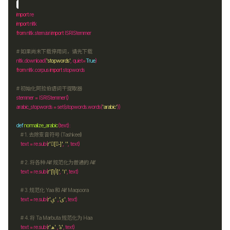
import
import
from
 nltk.stem.isri 
import
# 如果尚未下载停用词，请先下载
nltk
.
download(
'stopwords'
, quiet
=
True
from
 nltk.corpus 
import
# 初始化阿拉伯语词干提取器
stemmer 
=
arabic_stopwords 
=
 set(stopwords
.
words(
'arabic'
def
normalize_arabic
# 1. 去除变音符号 (Tashkeel)
    text 
=
 re
.
sub(
r
'[ً-ْ]'
, 
''
# 2. 将各种 Alif 规范化为普通的 Alif
    text 
=
 re
.
sub(
r
'[أإآ]'
, 
'ا'
# 3. 规范化 Yaa 和 Alif Maqsoora
    text 
=
 re
.
sub(
r
, 
'ى'
'ي'
# 4. 将 Ta Marbuta 规范化为 Haa
    text 
=
 re
.
sub(
r
, 
'ة'
'ه'