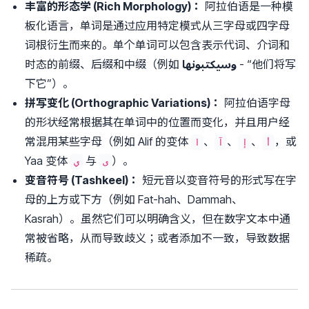
丰富的形态学 (Rich Morphology)：
阿拉伯语是一种模
板化语言，单词是通过应用特定模式从三字母或四字母
词根衍生而来的。单个单词可以包含表示代词、介词和
时态的前缀、后缀和中缀（例如
وسيكتبونها
- “他们将写
下它”）。
拼写变化 (Orthographic Variations)：
阿拉伯语字母
的形状经常根据其在单词中的位置而变化，并且用户经
常混用某些字母（例如 Alif 的变体
、
、
、
，或
أ
إ
آ
ا
Yaa 变体
与
）。
ى
ي
变音符号 (Tashkeel)：
短元音以变音符号的形式写在字
母的上方或下方（例如 Fat-hah、Dammah、
Kasrah）。虽然它们可以明确含义，但在数字文本中通
常被省略，从而导致歧义；或者添加不一致，导致数据
稀疏。