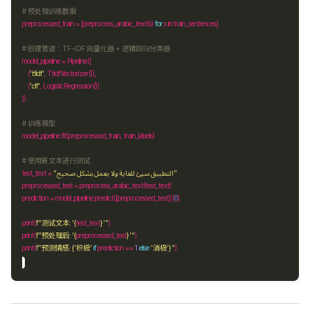
# 预处理训练数据
preprocessed_train 
=
 [preprocess_arabic_text(s) 
for
 s 
in
# 创建管道：TF-IDF 向量化器 + 逻辑回归分类器
model_pipeline 
=
    (
'tfidf'
    (
'clf'
# 训练模型
model_pipeline
.
# 使用新文本进行测试
test_text 
=
"التطبيق سيئ للغاية ولا يعمل بشكل صحيح"
preprocessed_test 
=
prediction 
=
 model_pipeline
.
predict([preprocessed_test])[
0
print(
f
"测试文本: '
{
test_text
}
'"
print(
f
"预处理后: '
{
preprocessed_test
}
'"
print(
f
"预测情感: 
{
'积极'
if
 prediction 
==
1
else
'消极'
}
"