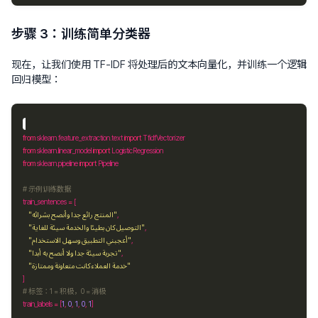
步骤 3：训练简单分类器
现在，让我们使用 TF-IDF 将处理后的文本向量化，并训练一个逻辑
回归模型：
from
 sklearn.feature_extraction.text 
import
from
 sklearn.linear_model 
import
from
 sklearn.pipeline 
import
# 示例训练数据
train_sentences 
=
"المنتج رائع جدا وأنصح بشرائه"
"التوصيل كان بطيئا والخدمة سيئة للغاية"
"أعجبني التطبيق وسهل الاستخدام"
"تجربة سيئة جدا ولا أنصح به أبدا"
"خدمة العملاء كانت متعاونة وممتازة"
# 标签：1 = 积极，0 = 消极
train_labels 
=
 [
1
, 
0
, 
1
, 
0
, 
1