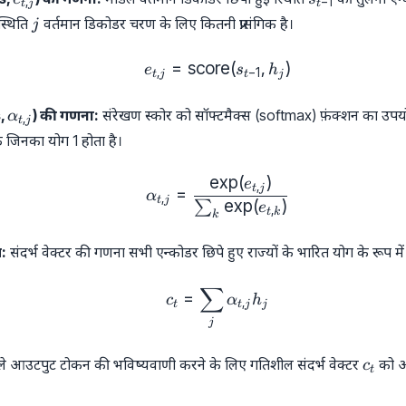
,
−
1
t
j
t
j}
1}
j
स्थिति
वर्तमान डिकोडर चरण के लिए कितनी प्रासंगिक है।
j
=
score
e_{t, j} = \text{score}(s_{
(
,
)
e
s
h
,
−
1
t
j
t
j
\alpha_{t,
s,
) की गणना:
संरेखण स्कोर को सॉफ्टमैक्स (softmax) फ़ंक्शन का उपय
α
,
t
j
j}
के जिनका योग 1 होता है।
e
x
p
(
)
\alpha_{t, j} = \frac{\exp
e
,
t
j
=
α
,
t
j
e
x
p
(
)
∑
e
,
t
k
k
ण:
संदर्भ वेक्टर की गणना सभी एन्कोडर छिपे हुए राज्यों के भारित योग के रूप में
∑
c_t = \sum_j \alpha_{t, j}
=
c
α
h
,
t
t
j
j
j
c_t
 आउटपुट टोकन की भविष्यवाणी करने के लिए गतिशील संदर्भ वेक्टर
को अप
c
t