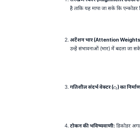
है ताकि यह मापा जा सके कि एन्कोडर 
अटेंशन भार (Attention Weight
उन्हें संभावनाओं (भार) में बदला जा स
c_t
गतिशील संदर्भ वेक्टर (
) का निर्मा
c
t
टोकन की भविष्यवाणी:
डिकोडर अगले