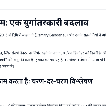
ज्म: एक युगांतरकारी बदलाव
015 में दिमित्री बाहदानौ (Dzmitry Bahdanau) और उनके सहयोगियों ने
अट
ल, स्थिर संदर्भ वेक्टर पर निर्भर रहने के बजाय, अटेंशन डिकोडर को डिकोडिंग प्रक्र
ेखने”
की अनुमति देता है। इसका मतलब यह है कि मॉडल वर्तमान में उत्पन्न होने
ित करता है।
 काम करता है: चरण-दर-चरण विश्लेषण
e_{t,
s_{t-
s,
) की गणना:
मॉडल वर्तमान डिकोडर छिपी हुई स्थिति
की तुलना एन्क
e
s