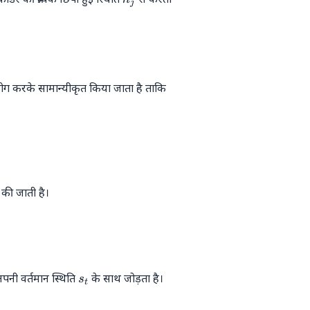
j
t-1}, h_j)
ोग करके सामान्यीकृत किया जाता है ताकि
(e_{t, j})}{\sum_k \exp(e_{t, k})}
 की जाती है।
 h_j
s_t
नी वर्तमान स्थिति
के साथ जोड़ता है।
s
t