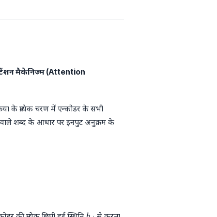
ेंशन मैकेनिज्म (Attention
िया के प्रत्येक चरण में एन्कोडर के सभी
 वाले शब्द के आधार पर इनपुट अनुक्रम के
h_j
ोडर की प्रत्येक छिपी हुई स्थिति
से करता
h