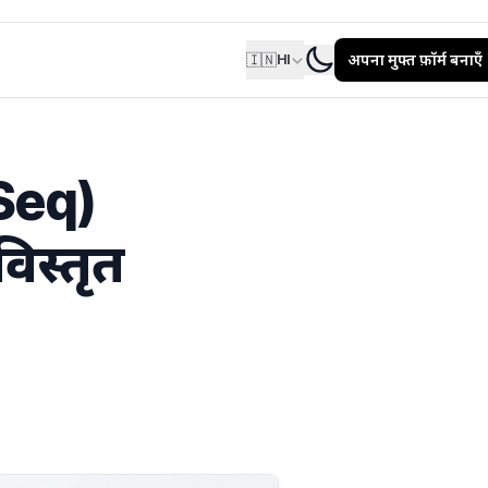
🇮🇳
अपना मुफ्त फ़ॉर्म बनाएँ
HI
Seq)
िस्तृत