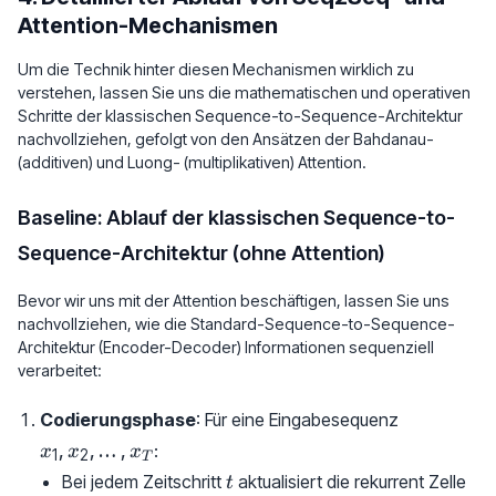
Attention-Mechanismen
Um die Technik hinter diesen Mechanismen wirklich zu
verstehen, lassen Sie uns die mathematischen und operativen
Schritte der klassischen Sequence-to-Sequence-Architektur
nachvollziehen, gefolgt von den Ansätzen der Bahdanau-
(additiven) und Luong- (multiplikativen) Attention.
Baseline: Ablauf der klassischen Sequence-to-
Sequence-Architektur (ohne Attention)
Bevor wir uns mit der Attention beschäftigen, lassen Sie uns
nachvollziehen, wie die Standard-Sequence-to-Sequence-
Architektur (Encoder-Decoder) Informationen sequenziell
verarbeitet:
x_1,
Codierungsphase
: Für eine Eingabesequenz
x_2,
,
,
…
,
:
x
x
x
1
2
T
\dots,
t
Bei jedem Zeitschritt
aktualisiert die rekurrent Zelle
t
x_T