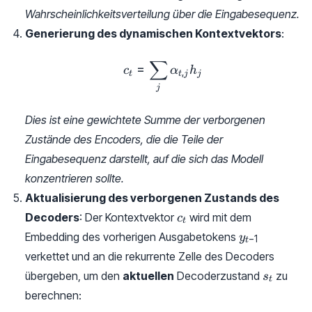
Wahrscheinlichkeitsverteilung über die Eingabesequenz.
Generierung des dynamischen Kontextvektors
:
∑
c_t = \sum_j \alpha_{t, j}
=
c
α
h
,
t
t
j
j
j
Dies ist eine gewichtete Summe der verborgenen
Zustände des Encoders, die die Teile der
Eingabesequenz darstellt, auf die sich das Modell
konzentrieren sollte.
Aktualisierung des verborgenen Zustands des
c_t
Decoders
: Der Kontextvektor
wird mit dem
c
t
y_{t-
Embedding des vorherigen Ausgabetokens
y
−
1
t
1}
verkettet und an die rekurrente Zelle des Decoders
s_t
übergeben, um den
aktuellen
Decoderzustand
zu
s
t
berechnen: