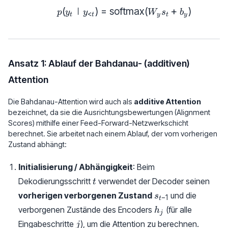
(
∣
)
=
softmax
p(y_t | y_{<t}) = \text{s
(
+
)
p
y
y
W
s
b
<
t
t
y
t
y
Ansatz 1: Ablauf der Bahdanau- (additiven)
Attention
Die Bahdanau-Attention wird auch als
additive Attention
bezeichnet, da sie die Ausrichtungsbewertungen (Alignment
Scores) mithilfe einer Feed-Forward-Netzwerkschicht
berechnet. Sie arbeitet nach einem Ablauf, der vom vorherigen
Zustand abhängt:
Initialisierung / Abhängigkeit
: Beim
t
Dekodierungsschritt
verwendet der Decoder seinen
t
s_{t-
vorherigen verborgenen Zustand
und die
s
−
1
t
1}
h_j
verborgenen Zustände des Encoders
(für alle
h
j
j
Eingabeschritte
), um die Attention zu berechnen.
j