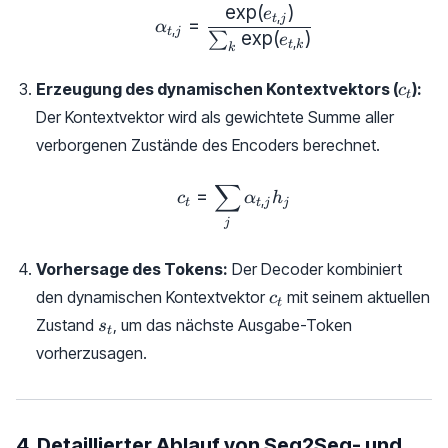
e
x
p
(
)
\alpha_{t, j} = \frac{\exp(
e
,
t
j
=
α
,
t
j
e
x
p
(
)
∑
e
,
t
k
k
c_t
Erzeugung des dynamischen Kontextvektors (
):
c
t
Der Kontextvektor wird als gewichtete Summe aller
verborgenen Zustände des Encoders berechnet.
∑
c_t = \sum_j \alpha_{t, j}
=
c
α
h
,
t
t
j
j
j
Vorhersage des Tokens:
Der Decoder kombiniert
c_t
den dynamischen Kontextvektor
mit seinem aktuellen
c
t
s_t
Zustand
, um das nächste Ausgabe-Token
s
t
vorherzusagen.
4. Detaillierter Ablauf von Seq2Seq- und