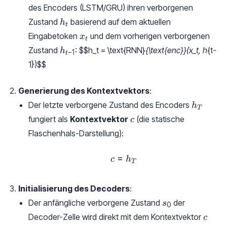
des Encoders (LSTM/GRU) ihren verborgenen
h_t
Zustand
basierend auf dem aktuellen
h
t
x_t
Eingabetoken
und dem vorherigen verborgenen
x
t
h_{t-
Zustand
:
$$h_t = \text{RNN}
{\text{enc}}(x_t, h
{t-
h
−
1
t
1}
1})
$$
Generierung des Kontextvektors
:
h_T
Der letzte verborgene Zustand des Encoders
h
T
c
fungiert als
Kontextvektor
(die statische
c
Flaschenhals-Darstellung):
=
c = h_T
c
h
T
Initialisierung des Decoders
:
s_0
Der anfängliche verborgene Zustand
der
s
0
c
Decoder-Zelle wird direkt mit dem Kontextvektor
c