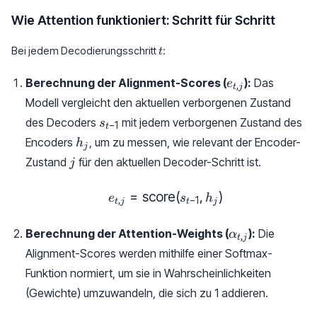
Wie Attention funktioniert: Schritt für Schritt
t
Bei jedem Decodierungsschritt
:
t
e_{t,
Berechnung der Alignment-Scores (
):
Das
e
,
t
j
j}
Modell vergleicht den aktuellen verborgenen Zustand
s_{t-
des Decoders
mit jedem verborgenen Zustand des
s
−
1
t
1}
h_j
Encoders
, um zu messen, wie relevant der Encoder-
h
j
j
Zustand
für den aktuellen Decoder-Schritt ist.
j
=
score
e_{t, j} = \text{score}(s_{t
(
,
)
e
s
h
,
−
1
t
j
t
j
\alpha_{t,
Berechnung der Attention-Weights (
):
Die
α
,
t
j
j}
Alignment-Scores werden mithilfe einer Softmax-
Funktion normiert, um sie in Wahrscheinlichkeiten
(Gewichte) umzuwandeln, die sich zu 1 addieren.