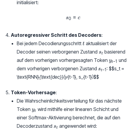
initialisiert:
=
s_0 = c
s
c
0
Autoregressiver Schritt des Decoders
:
t
Bei jedem Decodierungsschritt
aktualisiert der
t
s_t
Decoder seinen verborgenen Zustand
basierend
s
t
y_{t-
auf dem vorherigen vorhergesagten Token
und
y
−
1
t
1}
s_{t-
dem vorherigen verborgenen Zustand
:
$$s_t =
s
−
1
t
1}
\text{RNN}
{\text{dec}}(y
{t-1}, s_{t-1})
$$
Token-Vorhersage
:
Die Wahrscheinlichkeitsverteilung für das nächste
y_t
Token
wird mithilfe einer linearen Schicht und
y
t
einer Softmax-Aktivierung berechnet, die auf den
s_t
Decoderzustand
angewendet wird:
s
t