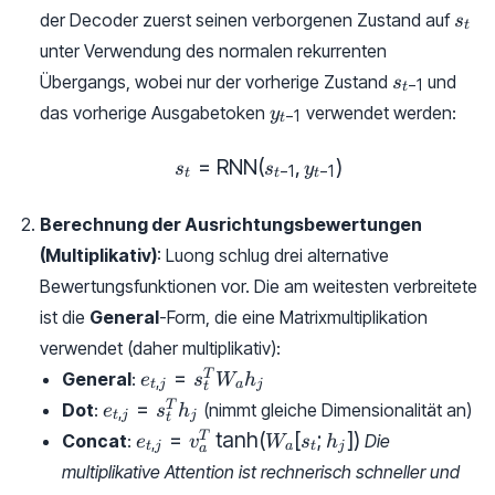
s_t
der Decoder zuerst seinen verborgenen Zustand auf
s
t
unter Verwendung des normalen rekurrenten
s_{t-
Übergangs, wobei nur der vorherige Zustand
und
s
−
1
t
1}
y_{t-
das vorherige Ausgabetoken
verwendet werden:
y
−
1
t
1}
=
RNN
(
s_t = \text{RNN}(s_{t-1}, y
,
)
s
s
y
−
1
−
1
t
t
t
Berechnung der Ausrichtungsbewertungen
(Multiplikativ)
: Luong schlug drei alternative
Bewertungsfunktionen vor. Die am weitesten verbreitete
ist die
General
-Form, die eine Matrixmultiplikation
verwendet (daher multiplikativ):
e_{t,
=
T
General
:
e
s
W
h
,
t
j
a
j
t
j} =
e_{t,
=
T
Dot
:
(nimmt gleiche Dimensionalität an)
e
s
h
,
t
j
j
t
s_t^T
j} =
e_{t, j} =
=
t
a
n
h
(
[
;
])
T
Concat
:
Die
e
v
W
s
h
,
W_a
t
j
a
t
j
a
s_t^T
v_a^T
multiplikative Attention ist rechnerisch schneller und
h_j
h_j
\tanh(W_a