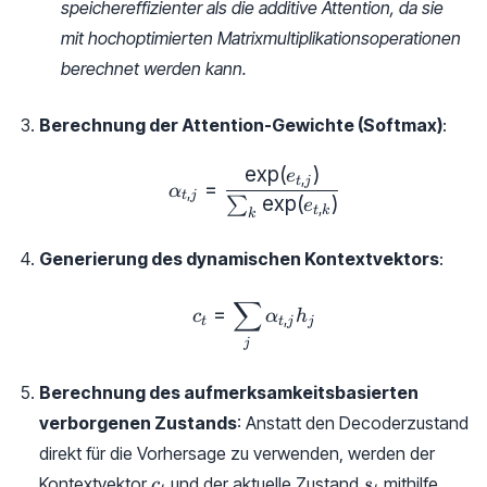
speichereffizienter als die additive Attention, da sie
[s_t; h_j])
mit hochoptimierten Matrixmultiplikationsoperationen
berechnet werden kann.
Berechnung der Attention-Gewichte (Softmax)
:
e
x
p
(
)
\alpha_{t, j} = \frac{\exp(
e
,
t
j
=
α
,
t
j
e
x
p
(
)
∑
e
,
t
k
k
Generierung des dynamischen Kontextvektors
:
∑
c_t = \sum_j \alpha_{t, j}
=
c
α
h
,
t
t
j
j
j
Berechnung des aufmerksamkeitsbasierten
verborgenen Zustands
: Anstatt den Decoderzustand
direkt für die Vorhersage zu verwenden, werden der
c_t
s_t
Kontextvektor
und der aktuelle Zustand
mithilfe
c
s