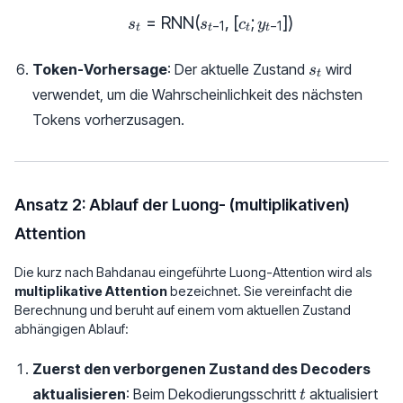
=
RNN
(
s_t = \text{RNN}(s_{t-1}, [c
,
[
;
])
s
s
c
y
−
1
−
1
t
t
t
t
s_t
Token-Vorhersage
: Der aktuelle Zustand
wird
s
t
verwendet, um die Wahrscheinlichkeit des nächsten
Tokens vorherzusagen.
Ansatz 2: Ablauf der Luong- (multiplikativen)
Attention
Die kurz nach Bahdanau eingeführte Luong-Attention wird als
multiplikative Attention
bezeichnet. Sie vereinfacht die
Berechnung und beruht auf einem vom aktuellen Zustand
abhängigen Ablauf:
Zuerst den verborgenen Zustand des Decoders
t
aktualisieren
: Beim Dekodierungsschritt
aktualisiert
t