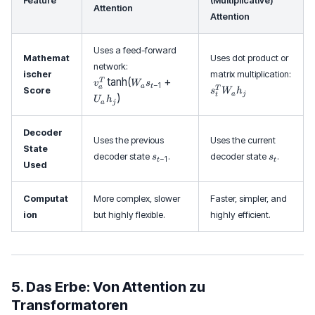
Feature
(Multiplicative)
Attention
Attention
Uses a feed-forward
Mathemat
Uses dot product or
v_
network:
ischer
matrix multiplication:
a
t
a
n
h
(
+
T
v
W
s
−
1
s
a
t
a
^
T
Score
s
W
h
a
j
t
)
U
h
_t
T
a
j
^
\t
T
a
Decoder
W
n
Uses the previous
Uses the current
State
_
h(
s
s
decoder state
.
decoder state
.
s
s
−
1
t
t
a
W
Used
_
_
h
_
{
t
_j
a
t
Computat
More complex, slower
Faster, simpler, and
s
-
ion
but highly flexible.
_{
highly efficient.
1
t-
}
1}
+
U
_
5. Das Erbe: Von Attention zu
a
Transformatoren
h