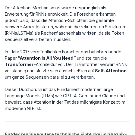
_j
)
Der Attention-Mechanismus wurde ursprünglich als
Erweiterung für RNNs entwickelt. Die Forscher erkannten
jedoch bald, dass die Attention-Schichten die gesamte
schwere Arbeit leisteten, während die rekurrenten Strukturen
(RNNs/LSTMs) als Rechenflaschenhals wirkten, da sie Token
sequenziell verarbeiten mussten.
Im Jahr 2017 veröffentlichten Forscher das bahnbrechende
Paper
“Attention Is All You Need”
und stellten die
Transformer
-Architektur vor. Der Transformer verwarf RNNs
vollständig und stützte sich ausschließlich auf
Self-Attention
,
um ganze Sequenzen parallel zu verarbeiten.
Dieser Durchbruch ist das Fundament moderner Large
Language Models (LLMs) wie GPT-4, Gemini und Claude und
beweist, dass Attention in der Tat das mächtigste Konzept im
modernen NLP ist.
Entdecken Sie weitere technische Einblicke im Ghaznix-