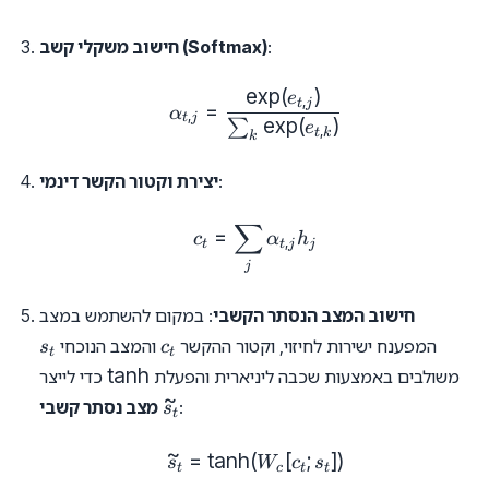
:
חישוב משקלי קשב (Softmax)
e
x
p
(
)
\alpha_{t, j} = \frac{\exp(
e
,
t
j
=
α
,
t
j
e
x
p
(
)
∑
e
,
t
k
k
:
יצירת וקטור הקשר דינמי
∑
c_t = \sum_j \alpha_{t, j}
=
c
α
h
,
t
t
j
j
j
חישוב המצב הנסתר הקשבי
: במקום להשתמש במצב
s_t
c_t
המפענח ישירות לחיזוי, וקטור ההקשר
והמצב הנוכחי
s
c
t
t
\tanh
t
a
n
h
משולבים באמצעות שכבה ליניארית והפעלת
כדי לייצר
~
\tilde{s}_t
:
מצב נסתר קשבי
s
t
~
=
t
a
n
h
(
\tilde{s}_t = \tanh(W_c [c_
[
;
])
s
W
c
s
t
c
t
t