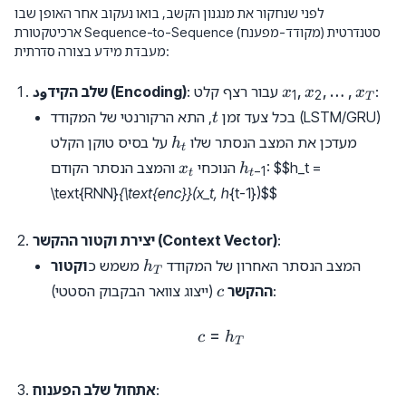
לפני שנחקור את מנגנון הקשב, בואו נעקוב אחר האופן שבו
ארכיטקטורת Sequence-to-Sequence (מקודד-מפענח) סטנדרטית
מעבדת מידע בצורה סדרתית:
x_1,
,
,
…
,
:
: עבור רצף קלט
שלב הקידود (Encoding)
x
x
x
1
2
T
x_2,
t
בכל צעד זמן
, התא הרקורנטי של המקודד (LSTM/GRU)
t
\dots,
h_t
מעדכן את המצב הנסתר שלו
על בסיס טוקן הקלט
h
x_T
t
x_t
h_{t-
$$h_t =
:
והמצב הנסתר הקודם
הנוכחי
x
h
−
1
t
t
1}
\text{RNN}
{\text{enc}}(x_t, h
{t-1})
$$
:
יצירת וקטור ההקשר (Context Vector)
h_T
המצב הנסתר האחרון של המקודד
משמש כ
וקטור
h
T
c
(ייצוג צוואר הבקבוק הסטטי):
ההקשר
c
=
c = h_T
c
h
T
:
אתחול שלב הפענוח