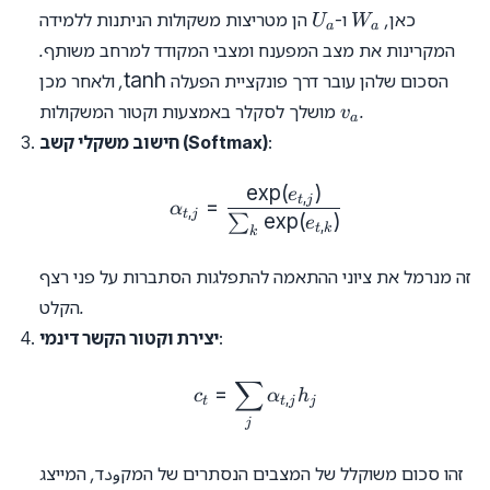
U_a
W_a
כאן,
ו-
הן מטריצות משקולות הניתנות ללמידה
U
W
a
a
המקרינות את מצב המפענח ומצבי המקודד למרחב משותף.
\tanh
t
a
n
h
הסכום שלהן עובר דרך פונקציית הפעלה
, ולאחר מכן
v_a
.
מושלך לסקלר באמצעות וקטור המשקולות
v
a
:
חישוב משקלי קשב (Softmax)
e
x
p
(
)
\alpha_{t, j} = \frac{\exp(
e
,
t
j
=
α
,
t
j
e
x
p
(
)
∑
e
,
t
k
k
זה מנרמל את ציוני ההתאמה להתפלגות הסתברות על פני רצף
הקלט.
:
יצירת וקטור הקשר דינמי
∑
c_t = \sum_j \alpha_{t, j}
=
c
α
h
,
t
t
j
j
j
זהו סכום משוקלל של המצבים הנסתרים של המקودד, המייצג