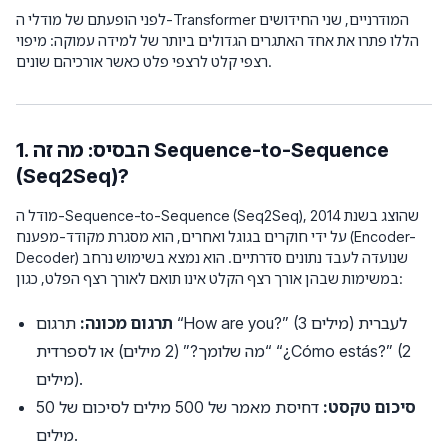
לפני הופעתם של מודלי ה-Transformer המודרניים, שני החידושים
הללו פתרו את אחד האתגרים הגדולים ביותר של למידה עמוקה: מיפוי
רצפי קלט לרצפי פלט כאשר אורכיהם שונים.
1. הבסיס: מה זה Sequence-to-Sequence
(Seq2Seq)?
מודל ה-Sequence-to-Sequence (Seq2Seq), שהוצג בשנת 2014
על ידי חוקרים בגוגל ואחרים, הוא מסגרת מקודד-מפענח (Encoder-
Decoder) שנועדה לעבד נתונים סדרתיים. הוא נמצא בשימוש נרחב
במשימות שבהן אורך רצף הקלט אינו תואם לאורך רצף הפלט, כגון:
תרגום מכונה:
תרגום “How are you?” (3 מילים) לעברית
“מה שלומך?” (2 מילים) או לספרדית “¿Cómo estás?” (2
מילים).
סיכום טקסט:
דחיסת מאמר של 500 מילים לסיכום של 50
מילים.