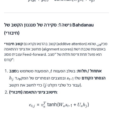
<
t
t
y
t
y
גישה 1: סקירה של מנגנון הקשב של Bahdanau
(חיבורי)
(additive attention) מכיוون שהוא
קשב בהדנאו נקרא גם
קשב חיבורי
מחשב את ציוני ההתאמה (alignment scores) באמצעות שכבת רשת
עצבית מסוג Feed-forward. הוא פועל תחת זרימת תלות של “מצב
קודם”:
t
אתחול / תלות
: בשלב הפענוח
, המפענח משתמש ב
מצב
t
h_j
s_{t-
הנסתר הקודם
שלו
ובמצבים הנסתרים של המקودד
h
s
−
1
j
t
1}
j
) כדי לחשב את הקשב.
(עבור כל שלבי הקלט
j
:
חישוב ציוני התאמה (חיבורי)
=
t
a
n
h
(
e_{t, j} = v_a^T \tanh(W_
+
)
T
e
v
W
s
U
h
,
−
1
t
j
a
t
a
j
a