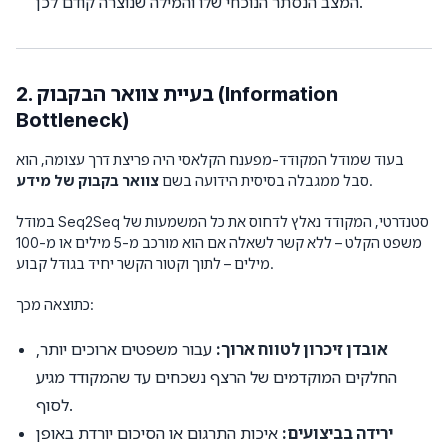
המצב הנסתר הנוכחי שלו והמילה שנוצרה קודם לכן.
2. בעיית צוואר הבקבוק (Information
Bottleneck)
בעוד שמודל המקודד-מפענח הקלאסי היה פריצת דרך עצומה, הוא
.
סבל ממגבלה בסיסית הידועה בשם
צוואר בקבוק של מידע
במודל Seq2Seq סטנדרטי, המקודד נאלץ לדחוס את כל המשמעות של
משפט הקלט – ללא קשר לשאלה אם הוא מורכב מ-5 מילים או מ-100
מילים – לתוך וקטור הקשר יחיד בגודל קבוע.
כתוצאה מכך:
אובדן זיכרון לטווח ארוך:
עבור משפטים ארוכים יותר,
החלקים המוקדמים של הרצף נשכחים עד שהמקודד מגיע
לסוף.
ירידה בביצועים:
איכות התרגום או הסיכום יורדת באופן