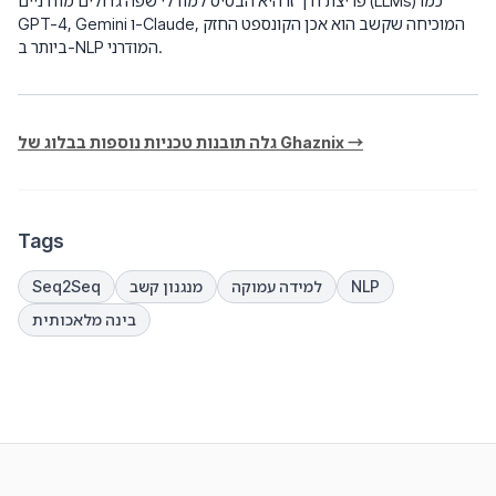
פריצת דרך זו היא הבסיס למודלי שפה גדולים מודרניים (LLMs) כמו
GPT-4, Gemini ו-Claude, המוכיחה שקשב הוא אכן הקונספט החזק
ביותר ב-NLP המודרני.
גלה תובנות טכניות נוספות בבלוג של Ghaznix →
Tags
NLP
למידה עמוקה
מנגנון קשב
Seq2Seq
בינה מלאכותית