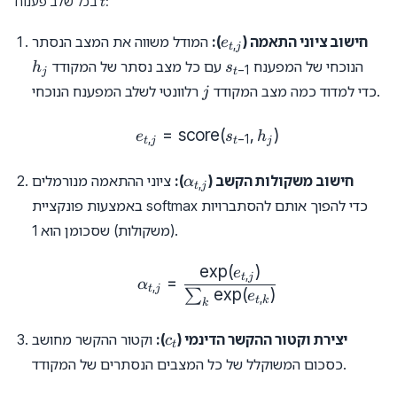
t
:
בכל שלב פענוח
t
e_{t,
חישוב ציוני התאמה (
):
המודל משווה את המצב הנסתר
e
,
t
j
j}
h_j
s_{t-
הנוכחי של המפענח
עם כל מצב נסתר של המקודד
h
s
−
1
j
t
1}
j
רלוונטי לשלב המפענח הנוכחי.
כדי למדוד כמה מצב המקודד
j
=
score
e_{t, j} = \text{score}(s_{t
(
,
)
e
s
h
,
−
1
t
j
t
j
\alpha_{t,
חישוב משקולות הקשב (
):
ציוני ההתאמה מנורמלים
α
,
t
j
j}
באמצעות פונקציית softmax כדי להפוך אותם להסתברויות
(משקולות) שסכומן הוא 1.
e
x
p
(
)
\alpha_{t, j} = \frac{\exp(
e
,
t
j
=
α
,
t
j
e
x
p
(
)
∑
e
,
t
k
k
c_t
יצירת וקטור ההקשר הדינמי (
):
וקטור ההקשר מחושב
c
t
כסכום המשוקלל של כל המצבים הנסתרים של המקודד.