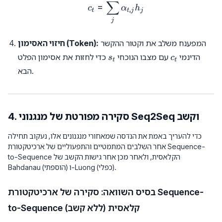
∑
c_t = \sum_j \alpha_{t, j}
=
c
α
h
,
t
t
j
j
j
המפענח משלב את וקטור ההקשר
חיזוי האסימון (Token):
s_t
c_t
הדינמי
עם מצבו הנוכחי
כדי לחזות את אסימון הפלט
s
c
t
t
הבא.
4. סקירה מפורטת של מנגנוני Seq2Seq וקשב
כדי להעריך באמת את הנדסה שמאחורי מנגנונים אלו, נעקוב תחילה
אחר השלבים המתמטיים והתפעוליים של ארכיטקטורת Sequence-
to-Sequence הקלאסית, ולאחר מכן אחר גישות הקשב של
Bahdanau (הוספתי) ו-Luong (כפלי).
בסיס השוואה: סקירה של ארכיטקטורת Sequence-
to-Sequence קלאסית (ללא קשב)