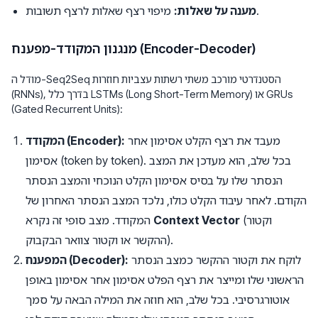
מיפוי רצף שאלות לרצף תשובות.
מענה על שאלות:
מנגנון המקודד-מפענח (Encoder-Decoder)
מודל ה-Seq2Seq הסטנדרטי מורכב משתי רשתות עצביות חוזרות
(RNNs), בדרך כלל LSTMs (Long Short-Term Memory) או GRUs
(Gated Recurrent Units):
מעבד את רצף הקלט אסימון אחר
המקודד (Encoder):
אסימון (token by token). בכל שלב, הוא מעדכן את המצב
הנסתר שלו על בסיס אסימון הקלט הנוכחי והמצב הנסתר
הקודם. לאחר עיבוד הקלט כולו, נלכד המצב הנסתר האחרון של
(וקטור
Context Vector
המקודד. מצב סופי זה נקרא
ההקשר או וקטור צוואר הבקבוק).
לוקח את וקטור ההקשר כמצב הנסתר
המפענח (Decoder):
הראשוני שלו ומייצר את רצף הפלט אסימון אחר אסימון באופן
אוטורגרסיבי. בכל שלב, הוא חוזה את המילה הבאה על סמך