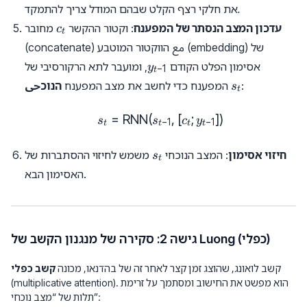
את חלקי רצף הקלט שבהם המודל צריך להתמקד.
c_t
עדכון המצב הנסתר של המפענח
: וקטור ההקשר
מחובר
c
t
(concatenate) مع הווקטור המוטבע (embedding) של
y_{t-
אסימון הפלט הקודם
, ומועבר לתא הרקורסיבי של
y
−
1
t
1}
s_t
:
המפענח כדי לחשב את מצב המפענח
הנוכحی
s
t
=
RNN
(
s_t = \text{RNN}(s_{t-1}, [c
,
[
;
])
s
s
c
y
−
1
−
1
t
t
t
t
s_t
חיזוי אסימון
: המצב הנוכחי
משמש לחיזוי ההסתברות של
s
t
האסימון הבא.
גישה 2: סקירה של מנגנון הקשב של Luong (כפלי)
קשב לואונג, שהוצג זמן קצר לאחר זה של בהדנאו, מכונה
קשב כפלי
(multiplicative attention). הוא מפשט את החישוב ומסתמך על זרימת
תלות של “מצב נוכחי”: