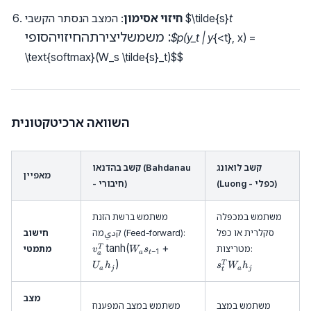
משמש
t
$\tilde{s}
: המצב הנסתר הקשבי
חיזוי אסימון
ליצירת
:
משמשליצירתהחיזויהסופי
$p(y_t | y
{<t}, x) =
החיזוי
\text{softmax}(W_s \tilde{s}_t)
$$
הסופי:
השוואה ארכיטקטונית
קשב לואונג
קשב בהדנאו (Bahdanau
מאפיין
(Luong - כפלי)
- חיבורי)
משתמש במכפלה
משתמש ברשת הזנת
v_
סקלרית או כפל
קديמה (Feed-forward):
חישוב
a
s
t
a
n
h
(
+
T
מטריצות:
מתמטי
v
W
s
−
1
a
t
a
^
_t
)
T
U
h
s
W
h
T
a
j
a
j
t
^
\t
T
a
W
מצב
n
משתמש במצב
משתמש במצב המפענח
_