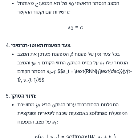
s_0
המצב הנסתר הראשוני
של תא המפענح מאותחל
s
0
c
:
ישירות עם וקטור ההקשר
c
=
s_0 = c
s
c
0
:
צעד הפענוח האוטו-רגרסיבי
t
בכל צעד זמן של פענוח
, המפענח מעדכן את המצב
t
y_{t-
s_t
הנסתר שלו
על בסיס הטוקن החזוי הקודם
והמצב
y
s
−
1
t
t
1}
s_{t-
{t-
{\text{dec}}(y
$$s_t = \text{RNN}
:
הנסתר הקודם
s
−
1
t
1}
1}, s_{t-1})
$$
:
חיזוי הטוקן
y_t
התפלגות ההסתברות עבור הטוקن הבא
מחושבת
y
t
באמצעות שכבה ליניארית ופונקציית softmax המופעלת
s_t
:
על מצב המפענח
s
t
(
∣
)
=
softmax
p(y_t | y_{<t}) = \text{s
(
+
)
p
y
y
W
s
b