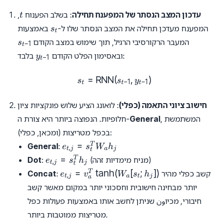
t
עדכון המצב הנסתר של המפענח תחילה
: בשלב הפענוח
,
t
s_t
המפענח מעדכן תחילה את המצב הנסתר שלו ל-
באמצעות
s
t
s_{t-
המעבר הרקורסיבי הרגיל, תוך שימוש במצב הקודם
s
−
1
t
1}
y_{t-
בלבד:
ובאסימון הפלט הקודם
y
−
1
t
1}
=
RNN
(
s_t = \text{RNN}(s_{t-1}, y
,
)
s
s
y
−
1
−
1
t
t
t
חישוב ציוני התאמה (כפלי)
: לואונג הציע שלוש פונקציות ציון
, המשתמשת
General
חלופיות. הנפוצה ביותר היא צורת ה-
בכפל מטריצות (ומכאן, כפלי):
e_{t,
=
T
General
:
e
s
W
h
,
t
j
a
j
t
j} =
e_{t,
=
T
(מניח מימדיות זהה)
:
Dot
e
s
h
,
t
j
j
t
s_t^T
j} =
e_{t, j} =
=
t
a
n
h
(
[
;
])
T
קשב כפלי מהיר
:
Concat
e
v
W
s
h
,
W_a
t
j
a
t
j
a
s_t^T
v_a^T
יותר מבחינה חישובית וחסכוני יותר במקום מאשר קשב
h_j
h_j
\tanh(W_a
חיבורי, מכיוون שניתן לחשב אותו באמצעות פעולות כפל
[s_t; h_j])
מטריצות ממוטבות ביותר.