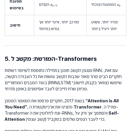
מפענח
h(
s
s
a
.
המפענח הנוכחי
.
הקודם
s
s
−
1
t
t
W
בשימוש
_
_
h
_
{
t
_j
a
t
מהיר יותר, פשוט
מורכב יותר, איטי יותר אך
s
-
חישוב
יותר ויעיל ביותר.
_{
גמיש במיוחד.
1
t-
}
1}
+
U
_
5. המורשת: מקשב ל-Transformers
a
h
מנגנון הקשב תוכנן בתחילה כתוספת לשיפור רשתות RNN. עם זאת,
_j
)
חוקרים הבינו מהר מאוד שכבות הקשב עושות את כל העבודה הקשה,
בעוד המבנים המחזוריים (RNN/LSTM) שימשו כצוואר בקבוק חישובי
מכיוון שהיו חייבים לעבד אסימונים באופן סדרתי.
“Attention Is All
בשנת 2017, חוקרים פרסמו את המאמר המכונן
. מודל ה-
Transformer
, והציגו את ארכיטקטורת ה-
You Need”
Self-
Transformer זנח לחלוטין את ה-RNNs, והסתמך אך ורק על
(קשב עצמי) כדי לעבד רצפים שלמים במקביל.
Attention