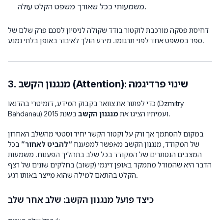
משמעותי ככל שאורך משפט הקלט עולה.
דחיסת פסקה מורכבת לוקטור בודד שקולה לניסיון לסכם פרק שלם של
ספר במשפט אחד לפני תרגומו. מידע הולך לאיבוד באופן בלתי נמנע.
3. מנגנון הקשב (Attention): שינוי פרדיגמה
כדי לפתור את צוואר בקבוק המידע, דזמיטרי בהדנאו (Dzmitry
בשנת 2015.
Bahdanau) ועמיתיו הציגו את
מנגנון הקשב
במקום להסתמך אך ורק על וקטור הקשר יחיד וסטטי מהשלב האחרון
של המקודד, מנגנון הקשב מאפשר למפענח
“להביט לאחור”
בכל
המצבים הנסתרים של המקודד בכל שלב בתהליך הפענוח. משמעות
הדבר היא שהמודל מתמקד באופן דינמי (קשוב) בחלקים שונים של רצף
הקלט בהתאם למילה שהוא מייצר באותו רגע.
כיצד פועל מנגנון הקשב: שלב אחר שלב