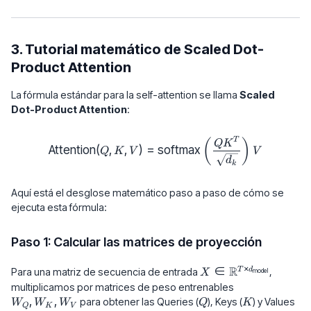
3. Tutorial matemático de Scaled Dot-
Product Attention
La fórmula estándar para la self-attention se llama
Scaled
Dot-Product Attention
:
\text{Attention}(Q, K, V) = \t
T
(
)
Q
K
Attention
(
,
,
)
=
softmax
Q
K
V
V
d
k
Aquí está el desglose matemático paso a paso de cómo se
ejecuta esta fórmula:
Paso 1: Calcular las matrices de proyección
×
X \in
∈
R
T
d
Para una matriz de secuencia de entrada
,
model
X
\mathbb{R}^{T
W_Q,
multiplicamos por matrices de peso entrenables
\times
W_K,
,
,
Q
K
para obtener las Queries (
), Keys (
) y Values
W
W
W
Q
K
Q
K
V