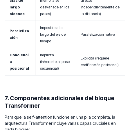
cias de
memoria se
directo
largo
desvanece en los
independientemente de
alcance
pasos)
la distancia)
Imposible a lo
Paraleliza
largo del eje del
Paralelización nativa
ción
tiempo
Concienci
Implícita
Explícita (requere
a
(inherente al paso
codificación posicional)
posicional
secuencial)
7. Componentes adicionales del bloque
Transformer
Para que la self-attention funcione en una pila completa, la
arquitectura Transformer incluye varias capas cruciales en
cada bloque: