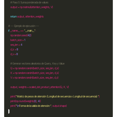
# Paso 5: Suma ponderada de values
    output 
=
 np
.
return
# --- Ejemplo de ejecución ---
if
 __name__ 
==
"__main__"
    np
.
random
.
seed(
42
    batch_size 
=
1
    seq_len 
=
4
    d_k 
=
8
    d_v 
=
8
# Generar vectores aleatorios de Query, Key y Value
    Q 
=
 np
.
random
.
    K 
=
 np
.
random
.
    V 
=
 np
.
random
.
    output, weights 
=
    print(
"Matriz de pesos de atención (Longitud de secuencia x Longitud de secuencia):"
    print(np
.
round(weights[
0
], 
4
    print(
"
\n
Forma de la salida de atención:"
, output
.