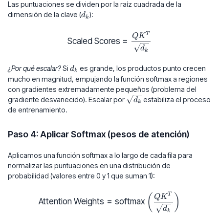
Las puntuaciones se dividen por la raíz cuadrada de la
d_k
dimensión de la clave (
):
d
k
\text{Scaled Scores} = \frac{
T
Q
K
Scaled Scores
=
d
k
d_k
¿Por qué escalar?
Si
es grande, los productos punto crecen
d
k
mucho en magnitud, empujando la función softmax a regiones
con gradientes extremadamente pequeños (problema del
\sqrt{d_k}
gradiente desvanecido). Escalar por
estabiliza el proceso
d
k
de entrenamiento.
Paso 4: Aplicar Softmax (pesos de atención)
Aplicamos una función softmax a lo largo de cada fila para
normalizar las puntuaciones en una distribución de
probabilidad (valores entre 0 y 1 que suman 1):
\text{Attention Weights} = \te
T
(
)
Q
K
Attention Weights
=
softmax
d
k