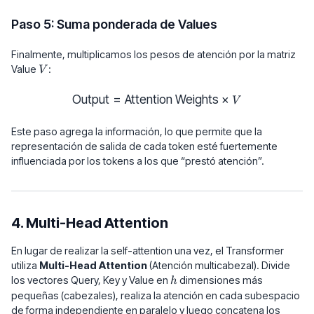
Paso 5: Suma ponderada de Values
Finalmente, multiplicamos los pesos de atención por la matriz
V
Value
:
V
Output
=
Attention Weights
\text{Output} = \text{Attenti
×
V
Este paso agrega la información, lo que permite que la
representación de salida de cada token esté fuertemente
influenciada por los tokens a los que “prestó atención”.
4. Multi-Head Attention
En lugar de realizar la self-attention una vez, el Transformer
utiliza
Multi-Head Attention
(Atención multicabezal). Divide
h
los vectores Query, Key y Value en
dimensiones más
h
pequeñas (cabezales), realiza la atención en cada subespacio
de forma independiente en paralelo y luego concatena los