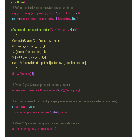
def
softmax
# Softmax estabilizado para evitar desbordamiento
    exp_x 
=
 np
.
exp(x 
-
 np
.
max(x, axis
=-
1
, keepdims
=
True
return
 exp_x 
/
 np
.
sum(exp_x, axis
=-
1
, keepdims
=
True
def
scaled_dot_product_attention
(Q, K, V, mask
=
None
    """
    d_k 
=
 Q
.
shape[
-
1
# Pasos 2 y 3: Calcular producto punto y escalar
    scores 
=
 np
.
matmul(Q, K
.
swapaxes(
-
2
, 
-
1
)) 
/
 np
.
# Enmascaramiento opcional (por ejemplo, enmascaramiento causal en decodificadores)
if
 mask 
is
not
None
        scores 
=
 np
.
where(mask 
==
0
, 
-
1e9
# Paso 4: Aplicar softmax para obtener pesos de atención
    attention_weights 
=