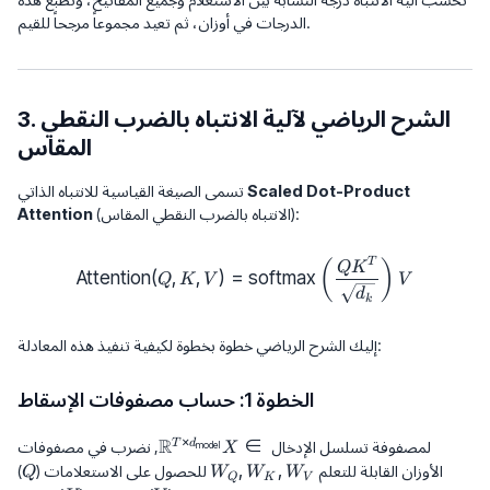
الدرجات في أوزان، ثم تعيد مجموعاً مرجحاً للقيم.
3. الشرح الرياضي لآلية الانتباه بالضرب النقطي
المقاس
Scaled Dot-Product
تسمى الصيغة القياسية للانتباه الذاتي
(الانتباه بالضرب النقطي المقاس):
Attention
\text{Attention}(Q, K, V) = \t
T
(
)
Q
K
Attention
(
,
,
)
=
softmax
Q
K
V
V
d
k
إليك الشرح الرياضي خطوة بخطوة لكيفية تنفيذ هذه المعادلة:
الخطوة 1: حساب مصفوفات الإسقاط
×
R
∈
X \in
T
d
لمصفوفة تسلسل الإدخال
, نضرب في مصفوفات
model
X
\mathbb{R}^{T
Q
,
,
W_Q,
الأوزان القابلة للتعلم
للحصول على الاستعلامات (
)
Q
W
W
W
Q
K
V
\times