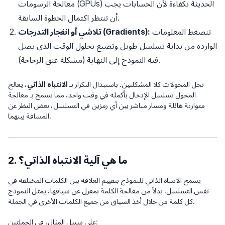
معالجة الرسومات (GPUs) الحديثة بكفاءة لأن الحسابات يجب
أن تنتظر اكتمال الخطوة السابقة.
تنضغط المعلومات
تلاشي أو انفجار التدرجات (Gradients):
الواردة من بداية تسلسل طويل وتضيع بحلول الوقت الذي يصل
فيه النموذج إلى النهاية (مشكلة عنق الزجاجة).
تحل المحولات كلا المشكلتين. باستبدال التكرار بـ
الانتباه الذاتي
، يعالج
المحول تسلسل الإدخال بأكمله في وقت واحد، مما يسمح بـ معالجة
متوازية هائلة ومسار مباشر بين أي رمزين في التسلسل، بغض النظر عن
المسافة بينهما.
2. ما هي آلية الانتباه الذاتي؟
يسمح الانتباه الذاتي للنموذج بتقييم العلاقة بين الكلمات المختلفة في
نفس التسلسل. بدلاً من معالجة الكلمة بمعزل عن سياقها، يمثل النموذج
كل كلمة من خلال أخذ السياق من جميع الكلمات الأخرى في الجملة.
على سبيل المثال، في الجملتين: