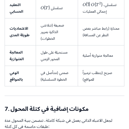
O
O
2
(
1
)
(
)
تسلسلي،
التعقيد
O
O
T
O
(
)
تسلسلي
O
T
(1
(
إجمالي العمليات
الحسابي
(
)
T
T
^
)
2
ضعيفة (تتلاشى
ممتازة (رابط مباشر بغض
الاعتماديات
)
الذاكرة بمرور
النظر عن المسافة)
طويلة المدى
الخطوات)
مستحيلة على طول
المعالجة
معالجة متوازية أصلية
المحور الزمني
المتوازية
صريح (يتطلب ترميزاً
ضمني (متأصل في
الوعي
للمواقع)
الخطوة التسلسلية)
بالمواقع
7. مكونات إضافية في كتلة المحول
لجعل الانتباه الذاتي يعمل في شبكة كاملة، تتضمن بنية المحول عدة
طبقات حاسمة في كل كتلة: