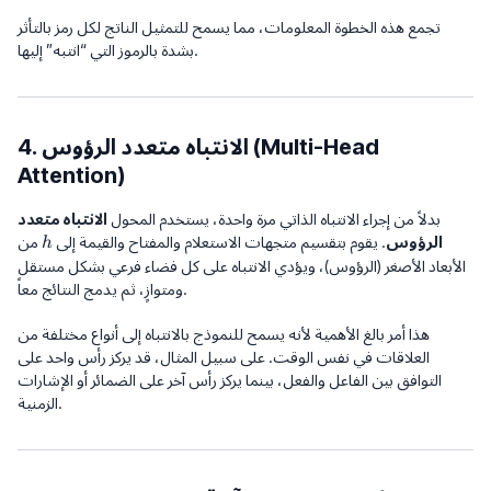
تجمع هذه الخطوة المعلومات، مما يسمح للتمثيل الناتج لكل رمز بالتأثر
بشدة بالرموز التي “انتبه” إليها.
4. الانتباه متعدد الرؤوس (Multi-Head
Attention)
بدلاً من إجراء الانتباه الذاتي مرة واحدة، يستخدم المحول
الانتباه متعدد
h
الرؤوس
. يقوم بتقسيم متجهات الاستعلام والمفتاح والقيمة إلى
من
h
الأبعاد الأصغر (الرؤوس)، ويؤدي الانتباه على كل فضاء فرعي بشكل مستقل
ومتوازٍ، ثم يدمج النتائج معاً.
هذا أمر بالغ الأهمية لأنه يسمح للنموذج بالانتباه إلى أنواع مختلفة من
العلاقات في نفس الوقت. على سبيل المثال، قد يركز رأس واحد على
التوافق بين الفاعل والفعل، بينما يركز رأس آخر على الضمائر أو الإشارات
الزمنية.