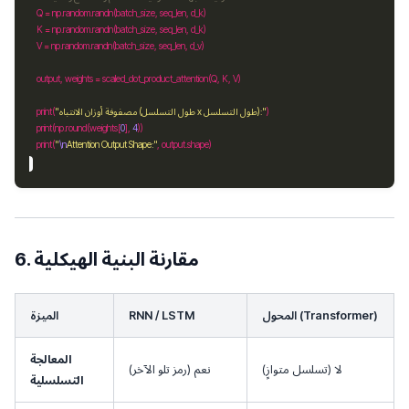
    Q 
=
 np
.
random
.
    K 
=
 np
.
random
.
    V 
=
 np
.
random
.
    output, weights 
=
"مصفوفة أوزان الانتباه (طول التسلسل x طول التسلسل):"
    print(
    print(np
.
round(weights[
0
], 
4
    print(
"
\n
Attention Output Shape:"
, output
.
6. مقارنة البنية الهيكلية
المحول (Transformer)
RNN / LSTM
الميزة
المعالجة
لا (تسلسل متوازٍ)
نعم (رمز تلو الآخر)
التسلسلية