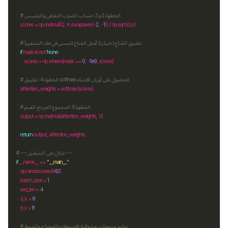
# الخطوة 2 و 3: حساب الضرب النقطي والتقييس
    scores 
=
 np
.
matmul(Q, K
.
swapaxes(
-
2
, 
-
1
)) 
/
 np
.
# تطبيق القناع اختياريًا (مثل القناع السببي في فك التشفير)
if
 mask 
is
not
None
        scores 
=
 np
.
where(mask 
==
0
, 
-
1e9
# الخطوة 4: تطبيق softmax للحصول على أوزان الانتباه
    attention_weights 
=
# الخطوة 5: المجموع المرجح للقيم
    output 
=
 np
.
return
# --- مثال على التشغيل ---
if
 __name__ 
==
"__main__"
    np
.
random
.
seed(
42
    batch_size 
=
1
    seq_len 
=
4
    d_k 
=
8
    d_v 
=
8
# توليد متجهات عشوائية للاستعلام والمفتاح والقيمة