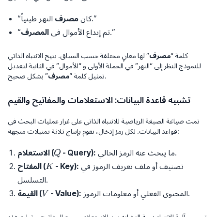
النهر طينياً.”
“كان
مصرف
.”
“تم إيداع الأموال في
المصرف
كلمة “
مصرف
” لها معانٍ مختلفة حسب السياق. يتيح الانتباه الذاتي
للنموذج النظر إلى “النهر” في الجملة الأولى و “الأموال” في الثانية لتعديل
” بشكل صحيح.
تمثيل كلمة “
مصرف
تشبيه قاعدة البيانات: الاستعلامات والمفاتيح والقيم
تمت صياغة الصيغة الرياضية للانتباه الذاتي على غرار عمليات البحث في
قواعد البيانات. لكل رمز إدخال، نقوم بإنتاج ثلاثة تمثيلات متجهة:
Q
ما يبحث عنه الرمز الحالي.
- Query):
الاستعلام (
Q
K
تصنيف أو ملف تعريف الرموز في
- Key):
المفتاح (
K
التسلسل.
V
المحتوى الفعلي أو معلومات الرموز.
- Value):
القيمة (
V
تحسب آلية الانتباه درجة التشابه بين الاستعلام وجميع المفاتيح، وتطبع هذه