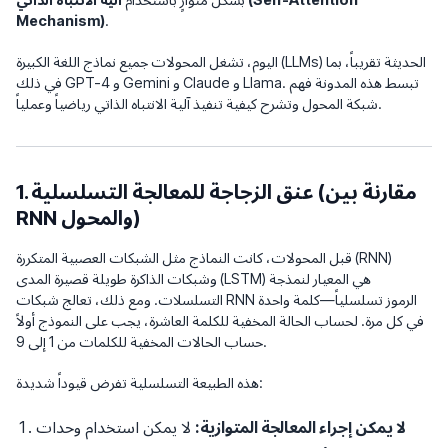
Mechanism)
.
اليوم، تشغل المحولات جميع نماذج اللغة الكبيرة (LLMs) الحديثة تقريباً، بما
في ذلك GPT-4 و Gemini و Claude و Llama. تبسط هذه المدونة فهم
شبكة المحول وتشرح كيفية تنفيذ آلية الانتباه الذاتي رياضياً وعملياً.
1. عنق الزجاجة للمعالجة التسلسلية (مقارنة بين
RNN والمحول)
قبل المحولات، كانت النماذج مثل الشبكات العصبية المتكررة (RNN)
وشبكات الذاكرة طويلة قصيرة المدى (LSTM) هي المعيار لنمذجة
التسلسلات. ومع ذلك، تعالج شبكات RNN الرموز تسلسلياً—كلمة واحدة
في كل مرة. لحساب الحالة المخفية للكلمة العاشرة، يجب على النموذج أولاً
حساب الحالات المخفية للكلمات من 1 إلى 9.
هذه الطبيعة التسلسلية تفرض قيوداً شديدة:
لا يمكن إجراء المعالجة المتوازية:
لا يمكن استخدام وحدات