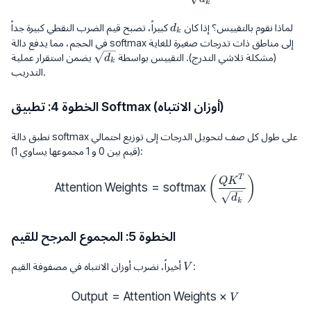
k
d_k
لماذا نقوم بالتقييس؟
إذا كان
كبيراً، تصبح قيم الضرب النقطي كبيرة جداً
d
k
في الحجم، مما يدفع دالة softmax إلى مناطق ذات تدرجات صغيرة للغاية
\sqrt{d_k}
(مشكلة تلاشي التدرج). التقييس بواسطة
يضمن استقرار عملية
d
k
التدريب.
الخطوة 4: تطبيق Softmax (أوزان الانتباه)
نطبق دالة softmax على طول كل صف لتحويل الدرجات إلى توزيع احتمالي
(قيم بين 0 و 1 مجموعها يساوي 1):
\text{Attention Weights} = \te
T
(
)
Q
K
Attention Weights
=
softmax
d
k
الخطوة 5: المجموع المرجح للقيم
V
:
أخيراً، نضرب أوزان الانتباه في مصفوفة القيم
V
Output
=
Attention Weights
\text{Output} = \text{Attenti
×
V