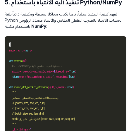
5. تنفيذ آلية الانتباه باستخدام Python/NumPy
لفهم كيفية التنفيذ عملياً، دعنا نكتب محاكاة بسيطة ومكتفية ذاتياً بلغة
Python لحساب الانتباه بالضرب النقطي المقاس والانتباه متعدد الرؤوس
:
NumPy
باستخدام مكتبة
import
 numpy 
as
def
softmax
# دالة softmax مستقرة لتجنب طفح الأرقام
    exp_x 
=
 np
.
exp(x 
-
 np
.
max(x, axis
=-
1
, keepdims
=
True
return
 exp_x 
/
 np
.
sum(exp_x, axis
=-
1
, keepdims
=
True
def
scaled_dot_product_attention
(Q, K, V, mask
=
None
    """
    d_k 
=
 Q
.
shape[
-
1