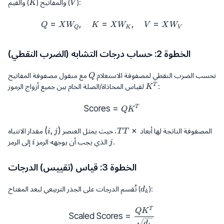
W_K,
K
V
):
) والقيم (
والمفاتيح (
K
V
d_{\text{model}}}
W_V
=
,
=
Q = X W_Q, \quad K = X W_K,
,
=
Q
X
W
K
X
W
V
X
W
Q
K
V
الخطوة 2: حساب درجات التشابه (الضرب النقطي)
Q
نحسب الضرب النقطي لمصفوفة الاستعلام
مع منقول مصفوفة المفاتيح
Q
K^T
T
لقياس المحاذاة/الصلة الخام بين جميع أزواج الرموز:
K
Scores
\text{Scores} = QK^T
=
T
Q
K
(
,
)
(i,
×
T
المصفوفة الناتجة لها أبعاد
، حيث يمثل العنصر
مقدار الانتباه
i
j
T
T
j)
\times
i
j
.
إلى الرمز
الذي يجب أن يوجهه الرمز
i
j
T
الخطوة 3: قياس (تقييس) الدرجات
d_k
):
تُقسم الدرجات على الجذر التربيعي لبعد المفتاح (
d
k
\text{Scaled Scores} = \frac{
T
Q
K
Scaled Scores
=
d