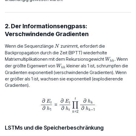
2. Der Informationsengpass:
Verschwindende Gradienten
N
Wenn die Sequenzlänge
zunimmt, erfordert die
N
Backpropagation durch die Zeit (BPTT) wiederholte
W_{hh}
Matrixmultiplikationen mit dem Rekursionsgewicht
. Wenn
W
hh
W_{hh}
der größte Eigenwert von
kleiner als 1 ist, schrumpfen die
W
hh
Gradienten exponentiell (verschwindende Gradienten). Wenn
er größer als 1 ist, wachsen sie exponentiell (explodierende
Gradienten).
\frac{\partial E_t}{\partial h_1}
t
∂
∂
∂
∏
E
E
h
t
t
k
=
∂
∂
∂
h
h
h
1
−
1
t
k
=
2
k
LSTMs und die Speicherbeschränkung