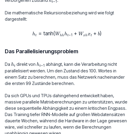
verborgenen Zustand
.
h
−
1
t
1}
Die mathematische Rekursionsbeziehung wird wie folgt
dargestellt:
=
t
a
n
h
(
h_t = \tanh(W_{hh} h_{t-1} + 
+
+
)
h
W
h
W
x
b
−
1
t
hh
t
x
h
t
Das Parallelisierungsproblem
h_t
h_{t-
Da
direkt von
abhängt, kann die Verarbeitung nicht
h
h
−
1
t
t
1}
parallelisiert werden. Um den Zustand des 100. Wortes in
einem Satz zu berechnen, muss das Netzwerk nacheinander
die ersten 99 Zustände berechnen.
Da sich GPUs und TPUs dahingehend entwickelt haben,
massive parallele Matrixberechnungen zu unterstützen, wurde
diese sequentielle Abhängigkeit zu einem kritischen Engpass.
Das Training tiefer RNN-Modelle auf großen Webdatensätzen
dauerte Wochen, während die Hardware in der Lage gewesen
wäre, viel schneller zu laufen, wenn die Berechnungen
unabhängig gewesen wären.