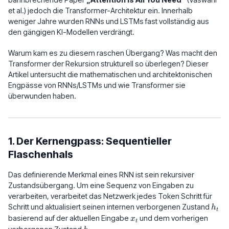
et al.) jedoch die Transformer-Architektur ein. Innerhalb
weniger Jahre wurden RNNs und LSTMs fast vollständig aus
den gängigen KI-Modellen verdrängt.
Warum kam es zu diesem raschen Übergang? Was macht den
Transformer der Rekursion strukturell so überlegen? Dieser
Artikel untersucht die mathematischen und architektonischen
Engpässe von RNNs/LSTMs und wie Transformer sie
überwunden haben.
1. Der Kernengpass: Sequentieller
Flaschenhals
Das definierende Merkmal eines RNN ist sein rekursiver
Zustandsübergang. Um eine Sequenz von Eingaben zu
verarbeiten, verarbeitet das Netzwerk jedes Token Schritt für
h_t
Schritt und aktualisiert seinen internen verborgenen Zustand
h
t
x_t
basierend auf der aktuellen Eingabe
und dem vorherigen
x
t
h_{t-