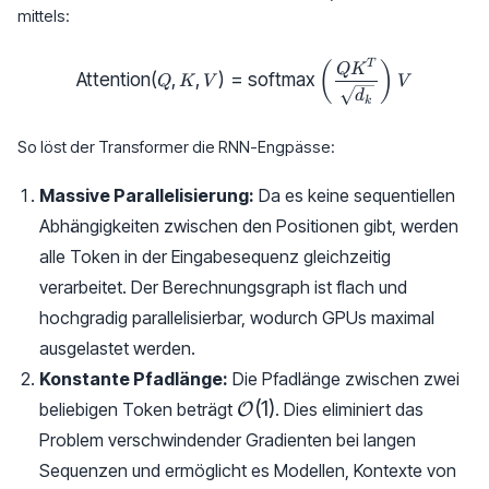
mittels:
\text{Attention}(Q, K, V) = \te
T
(
)
Q
K
Attention
(
,
,
)
=
softmax
Q
K
V
V
d
k
So löst der Transformer die RNN-Engpässe:
Massive Parallelisierung:
Da es keine sequentiellen
Abhängigkeiten zwischen den Positionen gibt, werden
alle Token in der Eingabesequenz gleichzeitig
verarbeitet. Der Berechnungsgraph ist flach und
hochgradig parallelisierbar, wodurch GPUs maximal
ausgelastet werden.
Konstante Pfadlänge:
Die Pfadlänge zwischen zwei
\mathcal{O}
(
1
)
beliebigen Token beträgt
. Dies eliminiert das
O
(1)
Problem verschwindender Gradienten bei langen
Sequenzen und ermöglicht es Modellen, Kontexte von