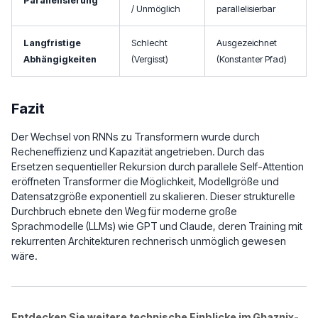
Parallelisierung
/ Unmöglich
parallelisierbar
al
al
(
(
{
{
N
N
O
O
\c
^
Langfristige
Schlecht
Ausgezeichnet
}
}
d
2
Abhängigkeiten
(Vergisst)
(Konstanter Pfad)
(
(1
o
\c
N
)
t
d
)
d
o
^
t
Fazit
2)
d)
Der Wechsel von RNNs zu Transformern wurde durch
Recheneffizienz und Kapazität angetrieben. Durch das
Ersetzen sequentieller Rekursion durch parallele Self-Attention
eröffneten Transformer die Möglichkeit, Modellgröße und
Datensatzgröße exponentiell zu skalieren. Dieser strukturelle
Durchbruch ebnete den Weg für moderne große
Sprachmodelle (LLMs) wie GPT und Claude, deren Training mit
rekurrenten Architekturen rechnerisch unmöglich gewesen
wäre.
Entdecken Sie weitere technische Einblicke im Ghaznix-