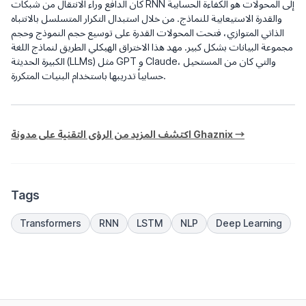
كان الدافع وراء الانتقال من شبكات RNN إلى المحولات هو الكفاءة الحسابية
والقدرة الاستيعابية للنماذج. من خلال استبدال التكرار المتسلسل بالانتباه
الذاتي المتوازي، فتحت المحولات القدرة على توسيع حجم النموذج وحجم
مجموعة البيانات بشكل كبير. مهد هذا الاختراق الهيكلي الطريق لنماذج اللغة
الكبيرة الحديثة (LLMs) مثل GPT و Claude، والتي كان من المستحيل
حسابياً تدريبها باستخدام البنيات المتكررة.
اكتشف المزيد من الرؤى التقنية على مدونة Ghaznix →
Tags
Transformers
RNN
LSTM
NLP
Deep Learning