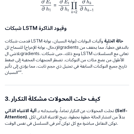
\frac{\partial E_t}{\partial h_1}
∂
∂
∂
∏
E
E
h
t
t
k
=
∂
∂
∂
h
h
h
1
−
1
t
k
=
2
k
شبكات LSTM وقيود الذاكرة
حالة الخلية
وآليات البوابات (بوابة النسيان، بوابة
قدمت شبكات LSTM
الإدخال، بوابة الإخراج) للسماح للgradients بالتدفق خطياً، مما يخفف من
تلاشي الgradients. ومع ذلك، حتى شبكات LSTM تعاني مع التسلسلات
الأطول من بضع مئات من التوكنات. تضطر المتجهات المخفية إلى ضغط
تاريخ جميع التوكنات السابقة في تمثيل ذي حجم ثابت، مما يؤدي إلى تأثير
“النسيان”.
3. كيف حلت المحولات مشكلة التكرار
تخلت المحولات عن التكرار تماماً، واستبدلته بـ
آلية الانتباه الذاتي (Self-
. بدلاً من انتشار الحالة خطوة بخطوة، يتيح الانتباه الذاتي لكل
Attention)
توكن التفاعل مباشرة مع كل توكن آخر في التسلسل في نفس الوقت.