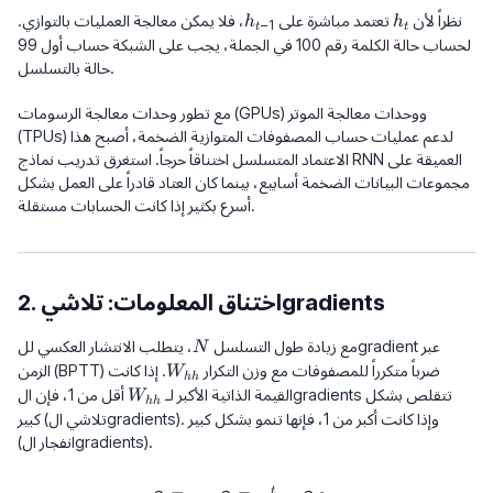
h_{t-
h_t
نظراً لأن
تعتمد مباشرة على
، فلا يمكن معالجة العمليات بالتوازي.
h
h
−
1
t
t
1}
لحساب حالة الكلمة رقم 100 في الجملة، يجب على الشبكة حساب أول 99
حالة بالتسلسل.
مع تطور وحدات معالجة الرسومات (GPUs) ووحدات معالجة الموتر
(TPUs) لدعم عمليات حساب المصفوفات المتوازية الضخمة، أصبح هذا
الاعتماد المتسلسل اختناقاً حرجاً. استغرق تدريب نماذج RNN العميقة على
مجموعات البيانات الضخمة أسابيع، بينما كان العتاد قادراً على العمل بشكل
أسرع بكثير إذا كانت الحسابات مستقلة.
2. اختناق المعلومات: تلاشيgradients
N
مع زيادة طول التسلسل
، يتطلب الانتشار العكسي للgradient عبر
N
W_{hh}
الزمن (BPTT) ضرباً متكرراً للمصفوفات مع وزن التكرار
. إذا كانت
W
hh
W_{hh}
القيمة الذاتية الأكبر لـ
أقل من 1، فإن الgradients تتقلص بشكل
W
hh
كبير (تلاشي الgradients). وإذا كانت أكبر من 1، فإنها تنمو بشكل كبير
(انفجار الgradients).
t