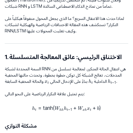
شبكات RNN و LSTM تماماً من نماذج الذكاء الاصطناعي السائدة.
لماذا حدث هذا الانتقال السريع؟ ما الذي يجعل المحول متفوقاً هيكلياً على
التكرار؟ تستكشف هذه المقالة الاختناقات الرياضية والهيكلية لشبكات
RNN/LSTM وكيف تغلبت المحولات عليها.
1. الاختناق الرئيسي: عائق المعالجة المتسلسلة
السمة المحددة لشبكة RNN هي انتقال الحالة المتكرر. لمعالجة تسلسل من
المدخلات، تعالج الشبكة كل توكن خطوة بخطوة، وتحدث حالتها المخفية
x_t
h_t
h_{t-
.
والحالة المخفية السابقة
الداخلية
بناءً على الإدخال الحالي
x
h
h
−
1
t
t
t
1}
يتم تمثيل علاقة التكرار الرياضية على النحو التالي:
=
t
a
n
h
(
h_t = \tanh(W_{hh} h_{t-1} + 
+
+
)
h
W
h
W
x
b
−
1
t
hh
t
x
h
t
مشكلة التوازي