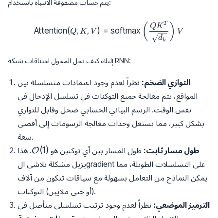
يتم حساب مصفوفة الانتباه باستخدام:
\text{Attention}(Q, K, V) = \te
T
(
)
Q
K
Attention
(
,
,
)
=
softmax
Q
K
V
V
d
k
إليك كيف يحل المحول اختناقات شبكة RNN:
التوازي الضخم:
نظراً لعدم وجود اعتمادات متسلسلة بين
المواقع، يتم معالجة جميع التوكنات في تسلسل الإدخال في
نفس الوقت. الرسم البياني الحسابي ضحل وقابل للتوازي
بشكل كبير، مما يستغل وحدات معالجة الرسومات إلى أقصى
سعة.
\mathcal{O}
(
1
)
طول مسار ثابت:
طول المسار بين أي توكنين هو
. هذا
O
(1)
يزيل مشكلة تلاشي الgradient على التسلسلات الطويلة، مما
يمكن النماذج من التعامل بسهولة مع سياقات تتكون من آلاف
(أو حتى ملايين) التوكنات.
الترميز الموضعي:
نظراً لعدم وجود ترتيب تسلسلي متأصل في