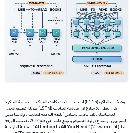
لسنوات عديدة، كانت الشبكات العصبية المتكررة (RNNs) وشبكات الذاكرة
طويلة قصيرة المدى (LSTM) هي البطل بلا منازع في معالجة البيانات
المتسلسلة. لقد قامت بتشغيل أنظمة الترجمة الحديثة، والمساعدين
الصوتيين، ونماذج توليد النصوص. ومع ذلك، في عام 2017، قدمت الورقة
(Vaswani et al.) بنية
“Attention Is All You Need”
البحثية التاريخية
المحول (Transformer). وخلال سنوات قليلة، تم التخلص تدريجياً من