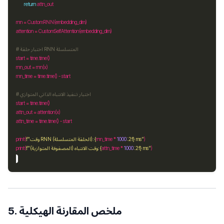
return
rnn 
=
attention 
=
# اختبار حلقة RNN المتسلسلة
start 
=
 time
.
rnn_out 
=
rnn_time 
=
 time
.
time() 
-
# اختبار تنفيذ الانتباه الذاتي المتوازي
start 
=
 time
.
attn_out 
=
attn_time 
=
 time
.
time() 
-
 ms"
}
.2f
:
1000
*
rnn_time 
{
"وقت RNN (الحلقة المتسلسلة): 
f
print(
 ms"
}
.2f
:
1000
*
attn_time 
{
"وقت الانتباه (المصفوفة المتوازية): 
f
print(
5. ملخص المقارنة الهيكلية