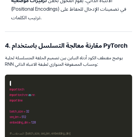
الانتباه الذاتي، يقوم المحول بحقن
ترميزات موضعية
(Positional Encodings) في تضمينات الإدخال للحفاظ على
ترتيب الكلمات.
4. مقارنة معالجة التسلسل باستخدام PyTorch
يوضح مقتطف الكود أدناه التباين بين تصميم الحلقة المتسلسلة لخلية
RNN وحساب المصفوفة المتوازي لطبقة الانتباه الذاتي:
import
import
 torch.nn 
as
import
batch_size 
=
32
seq_len 
=
512
embedding_dim 
=
128
# المدخلات: [batch_size, seq_len, embedding_dim]