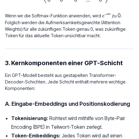
−
∞
e^{-
0
0
Wenn wir die Softmax-Funktion anwenden, wird
zu
.
e
\infty}
Folglich werden die Aufmerksamkeitsgewichte (Attention
Weights) für alle zukünftigen Token genau 0, was zukünftige
Token für das aktuelle Token unsichtbar macht.
3. Kernkomponenten einer GPT-Schicht
Ein GPT-Modell besteht aus gestapelten Transformer-
Decoder-Schichten. Jede Schicht enthält mehrere wichtige
Komponenten:
A. Eingabe-Embeddings und Positionskodierung
Tokenisierung:
Rohtext wird mithilfe von Byte-Pair
Encoding (BPE) in Teilwort-Token zerlegt.
Token-Embeddings:
Jedes Token wird auf einen