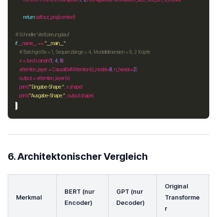
return
 self
.
# Schneller Verifizierungslauf
if
 __name__ 
==
"__main__"
# Batchgröße = 1, Sequenzlänge = 4, Modelldimension = 8, 2 Köpfe
    x 
=
 torch
.
randn(
1
, 
4
, 
8
    attention_layer 
=
 CausalSelfAttention(d_model
=
8
, n_heads
=
2
    output 
=
    print(
"Eingabe-Shape:"
, x
.
    print(
"Ausgabe-Shape:"
, output
.
6. Architektonischer Vergleich
Original
BERT (nur
GPT (nur
Merkmal
Transforme
Encoder)
Decoder)
r