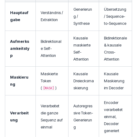
Generierun
Übersetzung
Hauptauf
Verständnis /
g /
/ Sequence-
gabe
Extraktion
Synthese
to-Sequence
Kausale
Bidirektionale
Aufmerks
Bidirektional
maskierte
& kausale
amkeitsty
e Self-
Self-
Cross-
p
Attention
Attention
Attention
Maskierte
Kausale
Kausale
Maskieru
Token
Dreiecksma
Maskierung
ng
(
)
skierung
im Decoder
[MASK]
Encoder
Verarbeitet
Autoregres
verarbeitet
Verarbeit
die ganze
sive Token-
einmal,
ung
Sequenz auf
Generierun
Decoder
einmal
g
generiert