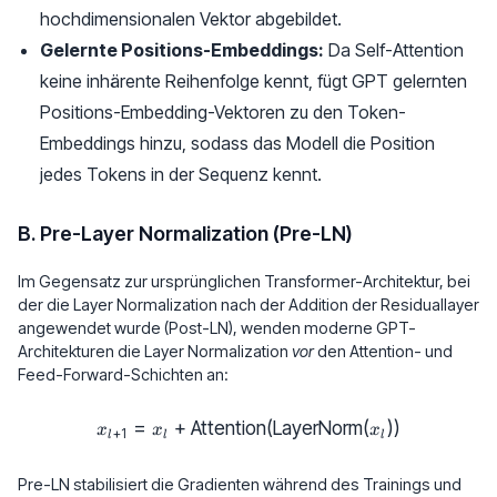
hochdimensionalen Vektor abgebildet.
Gelernte Positions-Embeddings:
Da Self-Attention
keine inhärente Reihenfolge kennt, fügt GPT gelernten
Positions-Embedding-Vektoren zu den Token-
Embeddings hinzu, sodass das Modell die Position
jedes Tokens in der Sequenz kennt.
B. Pre-Layer Normalization (Pre-LN)
Im Gegensatz zur ursprünglichen Transformer-Architektur, bei
der die Layer Normalization nach der Addition der Residuallayer
angewendet wurde (Post-LN), wenden moderne GPT-
Architekturen die Layer Normalization
vor
den Attention- und
Feed-Forward-Schichten an:
=
+
Attention
x_{l+1} = x_l + \text{Attentio
(
LayerNorm
(
))
x
x
x
+
1
l
l
l
Pre-LN stabilisiert die Gradienten während des Trainings und