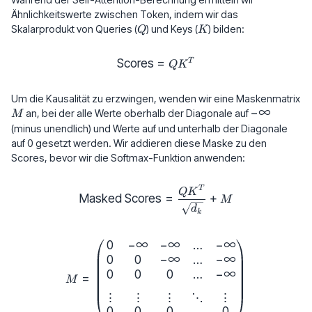
Ähnlichkeitswerte zwischen Token, indem wir das
Q
K
Skalarprodukt von Queries (
) und Keys (
) bilden:
Q
K
Scores
\text{Scores} = QK^T
=
T
Q
K
Um die Kausalität zu erzwingen, wenden wir eine Maskenmatrix
M
-
−
∞
an, bei der alle Werte oberhalb der Diagonale auf
M
\infty
(minus unendlich) und Werte auf und unterhalb der Diagonale
auf 0 gesetzt werden. Wir addieren diese Maske zu den
Scores, bevor wir die Softmax-Funktion anwenden:
\text{Masked Scores} = \frac
T
Q
K
Masked Scores
=
+
M
d
k
…
0
−
∞
−
∞
−
∞
M = \begin{pmatrix} 0 & -\infty 
…
0
0
−
∞
−
∞
…
0
0
0
−
∞
=
M
⋮
⋮
⋮
⋱
⋮
…
0
0
0
0