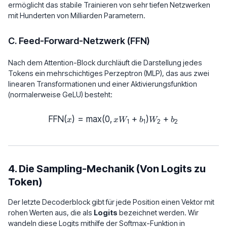
ermöglicht das stabile Trainieren von sehr tiefen Netzwerken
mit Hunderten von Milliarden Parametern.
C. Feed-Forward-Netzwerk (FFN)
Nach dem Attention-Block durchläuft die Darstellung jedes
Tokens ein mehrschichtiges Perzeptron (MLP), das aus zwei
linearen Transformationen und einer Aktivierungsfunktion
(normalerweise GeLU) besteht:
FFN
(
)
=
m
a
x
(
0
,
\text{FFN}(x) = \max(0, x W_1
+
)
+
x
x
W
b
W
b
1
1
2
2
4. Die Sampling-Mechanik (Von Logits zu
Token)
Der letzte Decoderblock gibt für jede Position einen Vektor mit
rohen Werten aus, die als
Logits
bezeichnet werden. Wir
wandeln diese Logits mithilfe der Softmax-Funktion in