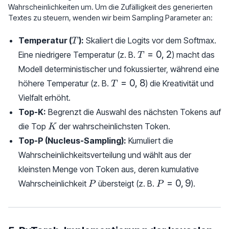
Wahrscheinlichkeiten um. Um die Zufälligkeit des generierten
Textes zu steuern, wenden wir beim Sampling Parameter an:
T
Temperatur (
):
Skaliert die Logits vor dem Softmax.
T
T
=
0
,
2
Eine niedrigere Temperatur (z. B.
) macht das
T
=
Modell deterministischer und fokussierter, während eine
0,2
T
=
0
,
8
höhere Temperatur (z. B.
) die Kreativität und
T
=
Vielfalt erhöht.
0,8
Top-K:
Begrenzt die Auswahl des nächsten Tokens auf
K
die Top
der wahrscheinlichsten Token.
K
Top-P (Nucleus-Sampling):
Kumuliert die
Wahrscheinlichkeitsverteilung und wählt aus der
kleinsten Menge von Token aus, deren kumulative
P
P
=
0
,
9
Wahrscheinlichkeit
übersteigt (z. B.
).
P
P
=
0,9