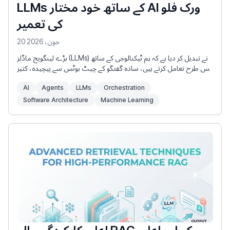
LLMs کے ساتھ خود مختار AI ورک فلو
کی تعمیر
20 جون، 2026
بڑے لینگویج ماڈلز (LLMs) نے تبدیل کر دیا ہے کہ ہم ٹیکنالوجی کے ساتھ
کس طرح تعامل کرتے ہیں، سادہ گفتگو کے چیٹ بوٹس سے پیچیدہ، کثیر
قدمی کارروائیوں کو چلانے کے قابل استدلال انجنوں کی طرف تیزی سے
AI
Agents
LLMs
Orchestration
آگے بڑھتے ہیں۔ اگرچہ ایک فوری جوابی تعامل طاقتور ہو سکتا ہے، لیکن
انٹرپرائز سیٹنگز میں تخلیقی AI کی اصل قدر خودکار AI ورک فلوز میں
Software Architecture
Machine Learning
ہے۔