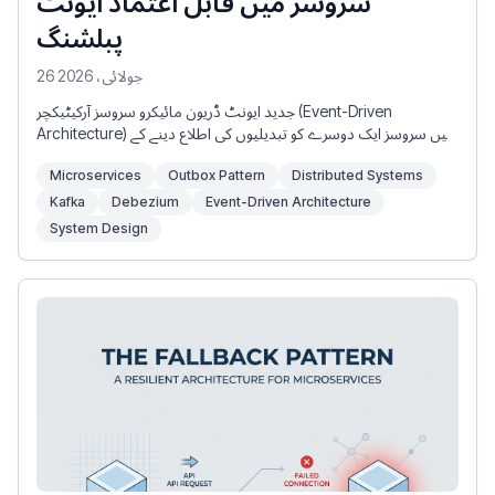
سروسز میں قابل اعتماد ایونٹ
پبلشنگ
26 جولائی، 2026
جدید ایونٹ ڈریون مائیکرو سروسز آرکیٹیکچر (Event-Driven
Architecture) میں سروسز ایک دوسرے کو تبدیلیوں کی اطلاع دینے کے
لیے ایونٹس (جیسے OrderCreated یا PaymentProcessed) جاری
Microservices
Outbox Pattern
Distributed Systems
کرتی ہیں۔ تاہم ایونٹ کو 100% قابل اعتماد طریقے سے پبلش کرنا ایک بڑا
چیلنج ہے: آپ یہ کیسے یقینی بنا سکتے ہیں کہ ڈیٹا بیس کی اپ ڈیٹ
Kafka
Debezium
Event-Driven Architecture
اور ایونٹ کی اشاعت دونوں ایک ساتھ کامیاب ہوں یا دونوں ناکام ہوں؟
System Design