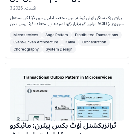
3 اگست، 2026
روایتی یک سنگی ایپلی کیشنز میں، متعدد اداروں میں ڈیٹا کی مستقل
مزاجی کو برقرار رکھنا سیدھا ہے۔ متعلقہ ڈیٹا بیس انجن ACID (جوہری،
مستقل مزاجی، تنہائی، استحکام) کی ضمانت فراہم کرتے ہیں جو مقامی
Microservices
Saga Pattern
Distributed Transactions
ایس کیو ایل لین دین کے اندر لپیٹے ہوئے ہیں۔ اگر آرڈر کی جگہ، ادائیگی کی
کٹوتی، یا انوینٹری ریزرو آدھے راستے میں ناکام ہو جاتی ہے، تو
Event-Driven Architecture
Kafka
Orchestration
ROLLBACK کو کال کرنے سے ڈیٹا بیس میں ہونے والی ہر ترمیم کو فوری
Choreography
System Design
طور پر واپس کر دیا جاتا ہے۔
ٹرانزیکشنل آؤٹ بکس پیٹرن: مائیکرو