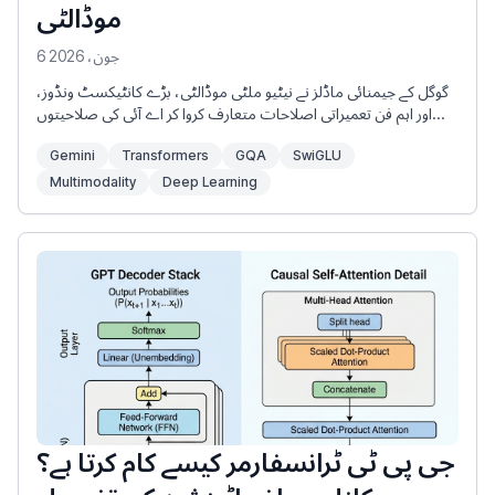
موڈالٹی
6 جون، 2026
گوگل کے جیمنائی ماڈلز نے نیٹیو ملٹی موڈالٹی، بڑے کانٹیکسٹ ونڈوز،
اور اہم فن تعمیراتی اصلاحات متعارف کروا کر اے آئی کی صلاحیتوں
میں نئے معیارات قائم کیے ہیں۔ GPT-3 یا BERT جیسے پرانے ماڈلز کے
Gemini
Transformers
GQA
SwiGLU
برعکس، جیمنائی کو پہلے دن سے ہی متعدد قسم کے ڈیٹا کو سنبھالنے
کے لیے بنایا گیا ہے اور یہ انتہائی موثر توجہ کے میکانزم کا استعمال کرتا ہے۔
Multimodality
Deep Learning
جی پی ٹی ٹرانسفارمر کیسے کام کرتا ہے؟