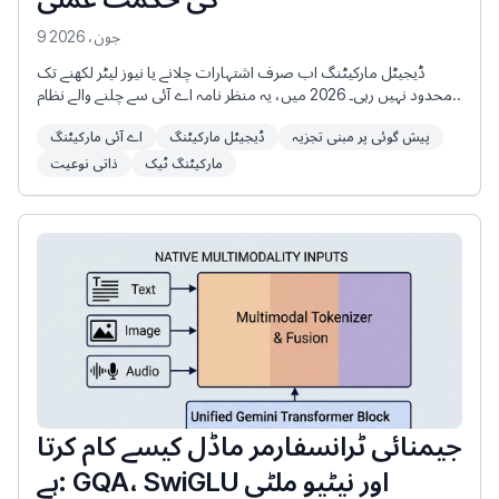
9 جون، 2026
ڈیجیٹل مارکیٹنگ اب صرف اشتہارات چلانے یا نیوز لیٹر لکھنے تک
محدود نہیں رہی۔ 2026 میں، یہ منظر نامہ اے آئی سے چلنے والے نظام
میں تبدیل ہو چکا ہے جو روایتی جامد ہدف بندی کے بجائے متحرک اور
پیش گوئی پر مبنی تجزیہ
ڈیجیٹل مارکیٹنگ
اے آئی مارکیٹنگ
انتہائی ذاتی نوعیت (hyper-personalized) کے تجربات کی طرف
منتقل ہو رہا ہے۔ حقیقی وقت میں صارفین کے رویے کا تجزیہ کرکے،
مارکیٹنگ ٹیک
ذاتی نوعیت
خریداری کے ارادے کی پیش گوئی کرکے، اور مہمات کو خودکار طور پر بہتر
بنا کر، اے آئی برانڈز کے اپنے سامعین کے ساتھ جڑنے کے طریقے کو یکسر
تبدیل کر رہا ہے۔
جیمنائی ٹرانسفارمر ماڈل کیسے کام کرتا
ہے: GQA، SwiGLU اور نیٹیو ملٹی