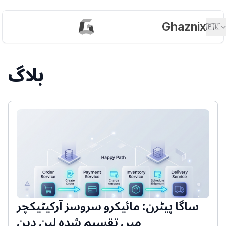
Ghaznix
🇵🇰
بلاگ
ساگا پیٹرن: مائیکرو سروسز آرکیٹیکچر
میں تقسیم شدہ لین دین