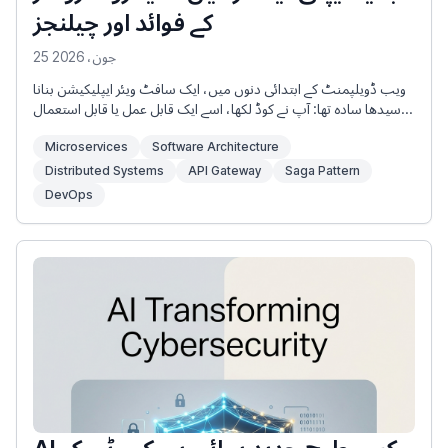
کے فوائد اور چیلنجز
25 جون، 2026
ویب ڈویلپمنٹ کے ابتدائی دنوں میں، ایک سافٹ ویئر ایپلیکیشن بنانا
سیدھا سادہ تھا: آپ نے کوڈ لکھا، اسے ایک قابل عمل یا قابل استعمال
آرکائیو میں پیک کیا، اور اسے سرور پر چلایا۔ یہ نقطہ نظر، جسے
Microservices
Software Architecture
مونولیتھک آرکیٹیکچر کے نام سے جانا جاتا ہے، نے کئی دہائیوں تک صنعت
کی اچھی خدمت کی۔
Distributed Systems
API Gateway
Saga Pattern
DevOps