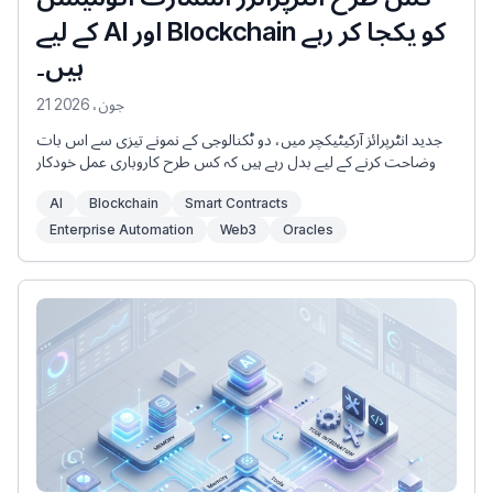
کے لیے AI اور Blockchain کو یکجا کر رہے
ہیں۔
21 جون، 2026
جدید انٹرپرائز آرکیٹیکچر میں، دو ٹکنالوجی کے نمونے تیزی سے اس بات
کی وضاحت کرنے کے لیے بدل رہے ہیں کہ کس طرح کاروباری عمل خودکار
ہوتے ہیں: مصنوعی ذہانت (AI) اور Blockchain۔ AI اعلی درجے کی علمی
AI
Blockchain
Smart Contracts
صلاحیتیں، پیٹرن کی شناخت، اور غیر ساختہ ڈیٹا پروسیسنگ لاتا ہے —
جو انٹرپرائز ایپلی کیشنز کے “دماغ” کی نمائندگی کرتا ہے۔ بلاکچین مکمل
Enterprise Automation
Web3
Oracles
شفافیت، کرپٹوگرافک تصدیق، اور وکندریقرت اتفاق لاتا ہے — جو
“اعتماد کی ریڑھ کی ہڈی” کی نمائندگی کرتا ہے۔