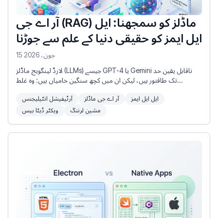
آر اے جی (RAG) ماڈلز کو سمجھنا: ایل
ایل ایمز کو حقیقی دنیا کے علم سے جوڑنا
15 جون، 2026
لارڈ لینگویج ماڈلز (LLMs) جیسے GPT-4 یا Gemini ناقابل یقین حد
تک طاقتور ہیں، لیکن ان میں کچھ سنگین خامیاں ہیں: وہ غلط
معلومات (hallucinate) پیدا کرتے ہیں، انہیں اپنی تربیت کی آخری تاریخ
ایل ایل ایمز
آر اے جی ماڈلز
آرٹیفیشل انٹیلیجنس
کے بعد کی معلومات نہیں ہوتیں، اور ان کے پاس آپ کے نجی ڈیٹا تک
رسائی نہیں ہوتی۔ ان حدود کو حل کرنے کے لیے، ڈویلپرز ریٹریول-آگمنٹڈ
مشین لرننگ
ویکٹر ڈیٹا بیس
جنریشن (RAG) کا استعمال کرتے ہیں۔ RAG ایک ایسا فریم ورک ہے جو
بیرونی ڈیٹا بیس سے متعلقہ معلومات حاصل کرتا ہے اور اسے LLM کو
فراہم کرتا ہے تاکہ وہ درست اور سیاق و سباق کے مطابق جوابات تیار کر
سکے۔