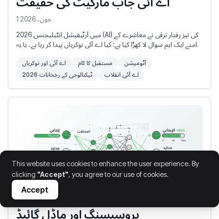
اے آئی جاب مارکیٹ کی حقیقت
1 جون، 2026
2026 میں آرٹیفیشل انٹیلیجنس (AI) کی تیز رفتار ترقی نے معاشرے کے
سامنے ایک اہم سوال لا کھڑا کیا ہے: کیا اے آئی نوکریاں پیدا کر رہا ہے، یا یہ
لوگوں سے نوکریاں چھین رہا ہے؟ دنیا بھر کے لاکھوں پیشہ ور افراد کے لیے،
آٹومیشن
مستقبل کا کام
اے آئی اور نوکریاں
نوکری سے محرومی کا خوف حقیقی ہے۔ اخبارات کی سرخیاں خودکار کام
کے بہاؤ کے بارے میں خبردار کرتی ہیں، جبکہ ٹیک لیڈرز پیداواری
اے آئی انقلاب
ٹیکنالوجی کے رجحانات 2026
صلاحیت میں غیر معمولی انسداد کی بات کرتے ہیں۔
This website uses cookies to enhance the user experience. By
clicking
"Accept"
, you agree to our use of cookies.
Accept
عربی سینٹیمنٹ تجزیہ: این ایل پی پری
پروسیسنگ اور ماڈل گائیڈ