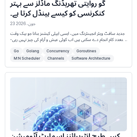
گو روایتی تھریڈنگ ماڈلز سے بہتر
کنکرنسی کو کیسے ہینڈل کرتا ہے۔
23 جون، 2026
جدید سافٹ ویئر انجینئرنگ میں، ایسی ایپلی کیشنز بنانا جو بیک وقت
متعدد کام انجام دے سکتی ہیں اب کوئی عیش و آرام کی چیز نہیں رہی-
یہ ایک بنیادی ضرورت ہے۔ ہائی تھرو پٹ ویب سرورز سے لے کر ریئل ٹائم
Go
Golang
Concurrency
Goroutines
اسٹریمنگ سروسز تک، ہم آہنگی کارکردگی کا مرکز ہے۔
M:N Scheduler
Channels
Software Architecture
کس طرح انٹرپرائزز اسمارٹ آٹومیشن