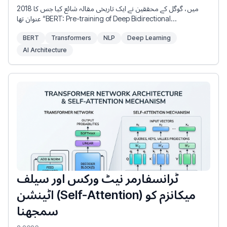
2018 میں، گوگل کے محققین نے ایک تاریخی مقالہ شائع کیا جس کا
عنوان تھا “BERT: Pre-training of Deep Bidirectional
Transformers for Language Understanding” (Devlin et al.)۔
BERT
Transformers
NLP
Deep Learning
اس تحقیق نے نیچرل لینگویج پروسیسنگ (NLP) کے شعبے کو بنیادی
طور پر بدل دیا۔ BERT سے پہلے، ماڈل متن کو بائیں سے دائیں یا دائیں
AI Architecture
سے بائیں ترتیب وار پروسیس کرتے تھے۔ BERT نے زبان کی ایسی
نمائندگیوں کو تربیت دینے کا طریقہ متعارف کرایا جو ایک ہی وقت میں
دونوں سمتوں سے سیاق و سباق کو دیکھتی ہیں۔
ٹرانسفارمر نیٹ ورکس اور سیلف
اٹینشن (Self-Attention) میکانزم کو
سمجھنا