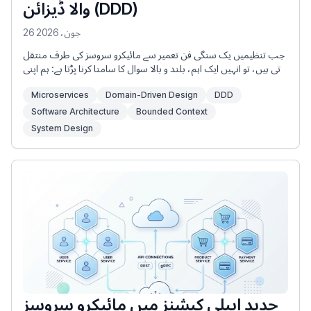
والا ڈیزائن (DDD)
26 جون، 2026
جب تنظیمیں یک سنگی فن تعمیر سے مائیکرو سروسز کی طرف منتقل
ہوتی ہیں، تو انہیں ایک اہم، بلند و بالا سوال کا سامنا کرنا پڑتا ہے: ہم اپنی
خدمات کی حدود کیسے متعین کرتے ہیں؟ نظریہ میں، مائیکرو سروسز
Microservices
Domain-Driven Design
DDD
کو ڈھیلے، ڈیکپلڈ یونٹس ہونے چاہئیں جو آزادانہ طور پر تیار، تعینات اور
اسکیل کی جا سکیں۔ تاہم، عملی طور پر، بہت سی ٹیمیں ایک تقسیم
Software Architecture
Bounded Context
شدہ یک سنگی—ایک ایسا نظام بناتی ہیں جہاں خدمات کو اتنی
System Design
مضبوطی سے جوڑا جاتا ہے کہ ایک کاروباری تبدیلی کے لیے بیک وقت
متعدد سروسز میں ترمیم اور تعیناتی کی ضرورت ہوتی ہے، نیٹ ورک
میں تاخیر اور تعیناتی گرڈ لاک کو کم کرنا۔
جدید ایپلی کیشنز میں مائیکرو سروسز