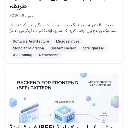
طریقہ
30 جون، 2026
جدید سافٹ ویئر انجینئرنگ میں، میراثی یک سنگی ایپلی کیشنز ایک
مشترکہ چیلنج ہیں۔ وقت گزرنے کے ساتھ، ایک کامیاب کوڈبیس اتنا بڑا
اور باہم جڑ جاتا ہے کہ سادہ تبدیلیاں کرنا خطرناک ہو جاتا ہے، تعیناتی میں
Software Architecture
Microservices
گھنٹے لگتے ہیں، اور انفرادی خصوصیات کو پیمانہ کرنا عملی طور پر
ناممکن ہے۔
Monolith Migration
System Design
Strangler Fig
API Routing
Refactoring
فرنٹ اینڈ (BFF) پیٹرن کے لیے بیک اینڈ