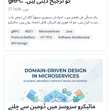
gRPC کو ترجیح دیتی ہیں۔
27 جون، 2026
یک سنگی فن تعمیر میں، اجزاء ان میموری میتھڈ کالز کے ذریعے بات
چیت کرتے ہیں، جو کہ فوری اور انتہائی قابل اعتماد ہوتے ہیں۔ مائیکرو
سروسز آرکیٹیکچر میں منتقل ہونے پر، تاہم، یہ اجزاء نیٹ ورک کی حدود
gRPC
REST
Microservices
Java
سے الگ ہوتے ہیں۔ مواصلات ایک آؤٹ آف پراسیس نیٹ ورک کال بن
جاتی ہے (انٹر پروسیس کمیونیکیشن، یا IPC)۔
Protocol Buffers
HTTP/2
Software Architecture
API Design
مائیکرو سروسز میں ڈومین سے چلنے