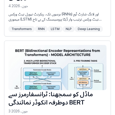
4 جون، 2026
برسوں تک، ریکرنٹ نیورل نیٹ ورکس (RNNs) اور لانگ شارٹ ٹرم
میموری (LSTM) نیٹ ورکس ترتیب وار ڈیٹا پروسیسنگ کے بے تاج
بادشاہ تھے۔ انہوں نے جدید ترین ترجمہ کے نظام، صوتی معاونین، اور
Transformers
RNN
LSTM
NLP
Deep Learning
ٹیکسٹ جنریشن ماڈلز کو طاقت دی۔ تاہم، 2017 میں، تاریخی مقالے
“Attention Is All You Need” (Vaswani et al.) نے ٹرانسفارمر فن
تعمیر کو متعارف کرایا۔ چند ہی سالوں میں، RNNs اور LSTMs کو مرکزی
دھارے کے AI ماڈلز سے تقریباً مکمل طور پر باہر کر دیا گیا۔
ماڈل کو سمجھنا: ٹرانسفارمرز سے
دوطرفہ انکوڈر نمائندگی BERT
3 جون، 2026