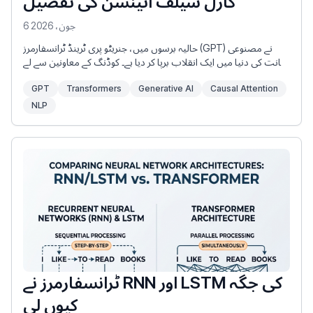
کازل سیلف اٹینشن کی تفصیل
6 جون، 2026
حالیہ برسوں میں، جنریٹو پری ٹرینڈ ٹرانسفارمرز (GPT) نے مصنوعی
ذہانت کی دنیا میں ایک انقلاب برپا کر دیا ہے۔ کوڈنگ کے معاونین سے لے
کر گفتگو کرنے والے سافٹ وئیرز تک، آج کی سب سے جدید ترین جنریٹو
GPT
Transformers
Generative AI
Causal Attention
ایپلی کیشنز جی پی ٹی ماڈلز پر ہی چلتی ہیں۔ لیکن یہ ٹیکنالوجی اصل
میں کیسے کام کرتی ہے؟
NLP
ٹرانسفارمرز نے RNN اور LSTM کی جگہ
کیوں لی