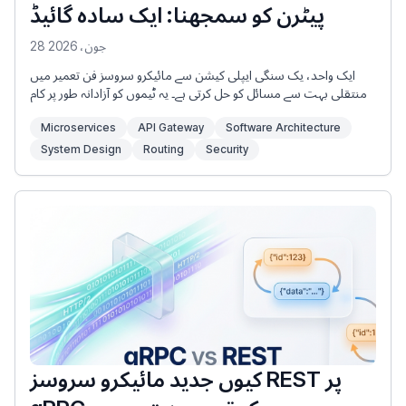
پیٹرن کو سمجھنا: ایک سادہ گائیڈ
28 جون، 2026
ایک واحد، یک سنگی ایپلی کیشن سے مائیکرو سروسز فن تعمیر میں
منتقلی بہت سے مسائل کو حل کرتی ہے۔ یہ ٹیموں کو آزادانہ طور پر کام
کرنے، خدمات کو الگ سے تعینات کرنے، اور ضرورت کے مطابق سسٹم
Microservices
API Gateway
Software Architecture
کے حصوں کی پیمائش کرنے کی اجازت دیتا ہے۔ تاہم، یہ ایک نیا چیلنج
بھی پیش کرتا ہے: کلائنٹس ان تمام آزاد خدمات کے ساتھ کیسے تعامل
System Design
Routing
Security
کرتے ہیں؟
کیوں جدید مائیکرو سروسز REST پر