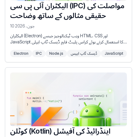
الیکٹران آئی پی سی (IPC) مواصلت کی
حقیقی مثالوں کے ساتھ وضاحت
10 جون، 2026
الیکٹران (Electron) ویب ٹیکنالوجیز جیسے HTML، CSS اور
JavaScript کا استعمال کرتے ہوئے کراس پلیٹ فارم ڈیسک ٹاپ ایپلی
کیشنز بنانے کے لیے سب سے مقبول فریم ورکس میں سے ایک ہے۔ پردے
JavaScript
ڈیسک ٹاپ ایپس
Node.js
IPC
Electron
کے پیچھے، الیکٹران ایک کثیر پروسیس (multi-process) آرکیٹیکچر چلاتا
ہے جس میں ایک مین پروسیس (Main Process) (جو Node.js چلاتا ہے)
اور ایک یا زیادہ رینڈرر پروسیسز (Renderer Processes) (جو UI پیش
کرنے کے لیے Chromium چلاتے ہیں) شامل ہوتے ہیں۔
کوٹلن (Kotlin) اینڈرائیڈ کی آفیشل