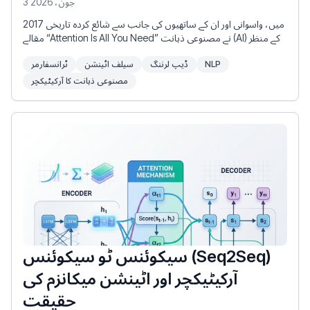
3 جون، 2026
2017 میں، واسوانی اور ان کے ساتھیوں کی جانب سے شائع کردہ تاریخی
مقالے “Attention Is All You Need” نے مصنوعی ذہانت (AI) کے منظر
نامے کو ہمیشہ کے لیے بدل دیا۔ اس مقالے نے ٹرانسفارمر (Transformer)
NLP
ڈیپ لرننگ
سیلف اٹینشن
ٹرانسفارمر
کو متعارف کرایا، جو کہ ایک انقلابی نیورل نیٹ ورک آرکیٹیکچر تھا جس
نے تکرار (RNNs, LSTMs) کو مکمل طور پر ترک کر دیا، اور اس کے بجائے
مصنوعی ذہانت کا آرکیٹیکچر
سیلف اٹینشن میکانزم (Self-Attention Mechanism) کا استعمال کرتے
ہوئے سلسلہ وار ڈیٹا کو متوازی (parallel) طور پر پروسیس کرنے کا
انتخاب کیا۔
سیکوئنس ٹو سیکوئنس (Seq2Seq)
آرکیٹیکچر اور اٹینشن میکانزم کی
حقیقت