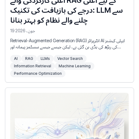
اعلی کارکردگی والے RAG کے لیے اعلی
درجے کی بازیافت کی تکنیک: LLM سے
چلنے والے نظام کو بہتر بنانا
19 جون، 2026
Retrieval-Augmented Generation (RAG) انٹرپرائز AI ایپلی کیشنز
کی ریڑھ کی ہڈی بن گئی ہے، لیکن جیسے جیسے سسٹمز پیمانہ اور
سوالات زیادہ پیچیدہ ہوتے جاتے ہیں، بنیادی بازیافت کے طریقے کم پڑ
AI
RAG
LLMs
Vector Search
جاتے ہیں۔ سست، غلط RAG سسٹم اور اعلی کارکردگی والے نظام کے
درمیان فرق اکثر بازیافت کی حکمت عملی پر آتا ہے۔
Information Retrieval
Machine Learning
Performance Optimization