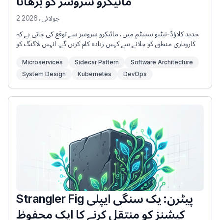
مائیکرو سروسز کو بڑھانا
2 جولائی، 2026
جدید کلاؤڈ-نیٹیو سسٹم میں، مائیکرو سروسز سے توقع کی جاتی ہے کہ
وہ کاروباری منطق کو چلانے سے کہیں زیادہ کام کریں گے۔ انہیں لاگنگ کو
سنبھالنا، SSL/TLS سرٹیفکیٹس کا نظم کرنا، میٹرکس جمع کرنا، دوبارہ
Microservices
Sidecar Pattern
Software Architecture
کوشش کرنے کے طریقہ کار کو نافذ کرنا، اور دیگر خدمات کے ساتھ
محفوظ مواصلات کو مربوط کرنا چاہیے۔
System Design
Kubernetes
DevOps
Strangler Fig پیٹرن: یک سنگی ایپلی
کیشنز کو منتقل کرنے کا ایک محفوظ