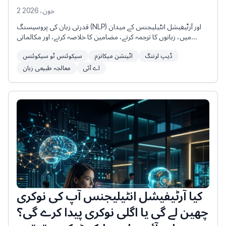
2 جون، 2026
قدرتی زبان کی پروسیسنگ (NLP) اور آرٹیفیشل انٹیلیجنس کے میدان
میں، زبانوں کا ترجمہ کرنے، مضامین کا خلاصہ کرنے، اور مکالماتی
جوابات پیدا کرنے کی صلاحیت نے ایک انقلاب برپا کر دیا ہے۔ اس تبدیلی
ڈیپ لرننگ
اٹینشن میکانزم
سیکوئنس ٹو سیکوئنس
کے مرکز میں سیکوئنس ٹو سیکوئنس (Seq2Seq) آرکیٹیکچر اور اہم
اٹینشن میکانزم (Attention Mechanism) موجود ہیں۔
اے آئی
معالجہ طبیعی زبان
کیا آرٹیفیشل انٹیلیجنس آپ کی نوکری
چھین لے گی یا اگلی نوکری پیدا کرے گی؟