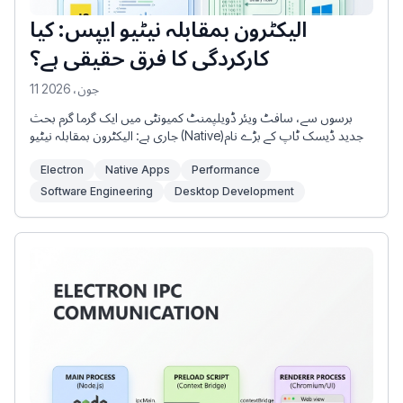
الیکٹرون بمقابلہ نیٹیو ایپس: کیا
کارکردگی کا فرق حقیقی ہے؟
11 جون، 2026
برسوں سے، سافٹ ویئر ڈویلپمنٹ کمیونٹی میں ایک گرما گرم بحث
جاری ہے: الیکٹرون بمقابلہ نیٹیو (Native)۔ جدید ڈیسک ٹاپ کے بڑے نام
جیسے Visual Studio Code، Slack، Discord، اور Teams الیکٹرون پر
Electron
Native Apps
Performance
بنائے گئے ہیں، جو کہ ایک ایسا فریم ورک ہے جو ڈویلپرز کو ویب ٹیکنالوجیز
کا استعمال کرتے ہوئے کراس پلیٹ فارم ڈیسک ٹاپ ایپس بنانے کی
Software Engineering
Desktop Development
اجازت دیتا ہے۔