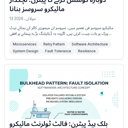
مائیکرو سروسز بنانا
13 جولائی، 2026
مائیکرو سروسز فن تعمیر میں، سروسز ان میموری کالز کے بجائے نیٹ
ورک پر بات چیت کرتی ہیں۔ اگرچہ یہ ڈیکپلنگ بڑے پیمانے پر افقی
اسکیلنگ اور آزاد تعیناتیوں کو قابل بناتا ہے، یہ ایک بڑی کمزوری کو بھی
Microservices
Retry Pattern
Software Architecture
متعارف کراتا ہے: نیٹ ورک ناقابل اعتبار ہے۔ کسی بھی لمحے، ڈاؤن
اسٹریم سروس کو نیٹ ورک کی ایک مختصر خرابی، عارضی سی پی یو
System Design
Fault Tolerance
Resilience
اسپائک، فوری ڈیٹا بیس لاک تنازعہ، یا رولنگ اپ ڈیٹ دوبارہ شروع ہو
سکتا ہے۔ ان عارضی ناکامیوں کو عارضی فالٹس کے نام سے جانا جاتا ہے۔
بلک ہیڈ پیٹرن: فالٹ ٹولرنٹ مائیکرو