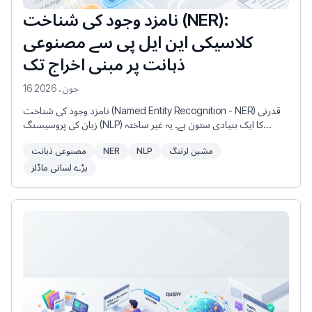
نامزد وجود کی شناخت (NER):
کلاسیکی این ایل پی سے مصنوعی
ذہانت پر مبنی اخراج تک
16 جون، 2026
نامزد وجود کی شناخت (Named Entity Recognition - NER) قدرتی
زبان کی پروسیسنگ (NLP) کا ایک بنیادی ستون ہے۔ یہ غیر ساختہ
(unstructured) متن میں سے پہلے سے طے شدہ زمروں—جیسے لوگوں
مشین لرننگ
NLP
NER
مصنوعی ذہانت
کے نام، تنظیموں، مقامات، تاریخوں، مالیاتی اقدار، اور مصنوعات کے
ناموں کی خودکار شناخت اور درجہ بندی کا عمل ہے۔
بڑے لسانی ماڈلز