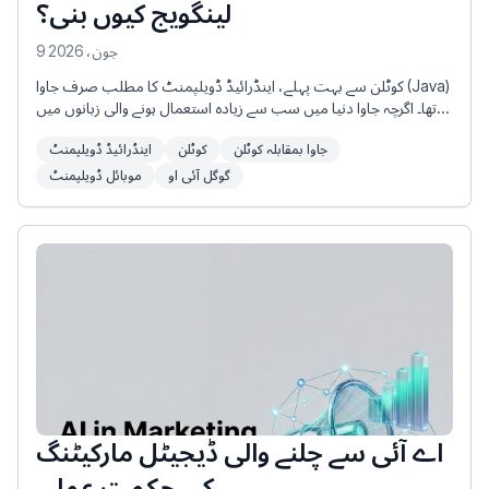
لینگویج کیوں بنی؟
9 جون، 2026
کوٹلن سے بہت پہلے، اینڈرائیڈ ڈویلپمنٹ کا مطلب صرف جاوا (Java)
تھا۔ اگرچہ جاوا دنیا میں سب سے زیادہ استعمال ہونے والی زبانوں میں
سے ایک ہے، لیکن اینڈرائیڈ کا ماحولیاتی نظام (ecosystem) محدود تھا۔
جاوا بمقابلہ کوٹلن
کوٹلن
اینڈرائیڈ ڈویلپمنٹ
قانونی تنازعات اور مطابقت کے تقاضوں کی وجہ سے، اینڈرائیڈ طویل
عرصے تک جاوا کے پرانے ورژنز (Java 6 اور 7) کے استعمال پر مجبور رہا۔
گوگل آئی او
موبائل ڈویلپمنٹ
اس کی وجہ سے طویل اور مکرر کوڈ (boilerplate code)، سست
ڈویلپمنٹ سائیکل، اور بدنام زمانہ “ایک ارب ڈالر کی غلطی” یعنی
NullPointerException جیسے مسائل پیدا ہوئے۔
اے آئی سے چلنے والی ڈیجیٹل مارکیٹنگ
کی حکمت عملی