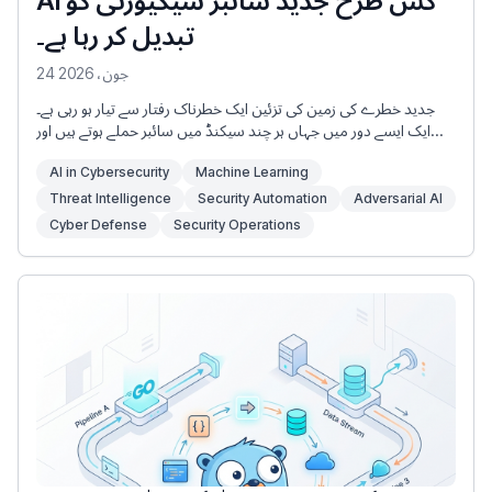
AI کس طرح جدید سائبر سیکیورٹی کو
تبدیل کر رہا ہے۔
24 جون، 2026
جدید خطرے کی زمین کی تزئین ایک خطرناک رفتار سے تیار ہو رہی ہے۔
ایک ایسے دور میں جہاں ہر چند سیکنڈ میں سائبر حملے ہوتے ہیں اور
کارپوریٹ نیٹ ورک ملٹی کلاؤڈ ماحول پر محیط ہوتے ہیں، روایتی
AI in Cybersecurity
Machine Learning
دستخط پر مبنی دفاعی نظام اب کافی نہیں ہیں۔ فائر والز اور لیگیسی
اینٹی وائرس پروگرام معلوم خطرات کو روکنے کے لیے بنائے گئے ہیں، لیکن
Threat Intelligence
Security Automation
Adversarial AI
وہ “زیرو ڈے” کے کارناموں اور انتہائی ٹارگٹڈ، AI سے چلنے والے حملوں
Cyber Defense
Security Operations
سے نابینا ہیں۔