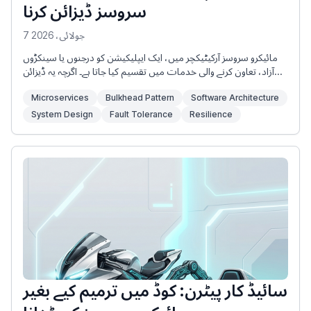
سروسز ڈیزائن کرنا
7 جولائی، 2026
مائیکرو سروسز آرکیٹیکچر میں، ایک ایپلیکیشن کو درجنوں یا سینکڑوں
آزاد، تعاون کرنے والی خدمات میں تقسیم کیا جاتا ہے۔ اگرچہ یہ ڈیزائن
ماڈیولریٹی اور اسکیل ایبلٹی کو بہتر بناتا ہے، لیکن یہ ایک بڑا خطرہ بھی
Microservices
Bulkhead Pattern
Software Architecture
پیش کرتا ہے: ایک سروس میں ناکامی پورے نظام کو جھنجھوڑ کر رکھ
سکتی ہے۔
System Design
Fault Tolerance
Resilience
سائیڈ کار پیٹرن: کوڈ میں ترمیم کیے بغیر