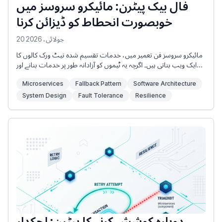
فال بیک پیٹرن: مائیکرو سروسز میں
خوبصورت انحطاط کو ڈیزائن کرنا
20 جولائی، 2026
مائیکرو سروسز فن تعمیر میں، خدمات تقسیم شدہ نیٹ ورک کالوں کا
ایک ویب بناتی ہیں۔ اگرچہ یہ ٹیموں کو آزادانہ طور پر خدمات بنانے اور
اسکیل کرنے کی اجازت دیتا ہے، اس کا مطلب یہ بھی ہے کہ آپ کے
Microservices
Fallback Pattern
Software Architecture
سسٹم کی مجموعی اعتبار صرف اس کے کمزور ترین لنک کی طرح
مضبوط ہے۔ اگر کوئی اہم سروس بند ہو جاتی ہے یا غیر جوابدہ ہو جاتی ہے،
System Design
Fault Tolerance
Resilience
تو یہ ایک جھرنے والی ناکامی کو متحرک کر سکتی ہے جو پوری ایپلیکیشن
میں خلل ڈالتی ہے۔
دوبارہ کوشش کرنے کا پیٹرن: لچکدار