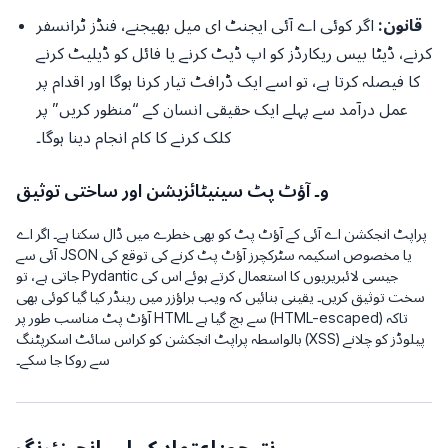
قانون:
اگر کوئی اے آئی ایجنٹ ای میل بھیجنے، فنڈز ٹرانسفر
کرنے، ڈیٹا بیس ریکارڈز کو اپ ڈیٹ کرنے یا فائل کو ڈیلیٹ کرنے
کا فیصلہ کرتا ہے، تو اسے ایک ڈرافٹ تیار کرنا ہوگا اور اقدام پر
عمل درآمد سے پہلے ایک حقیقی انسان کے “منظور کریں” پر
کلک کرنے کا کام انجام دینا ہوگا۔
و۔ آؤٹ پٹ سینیٹائزیشن اور ساختی توثیق
پراپٹ انجکشن اے آئی کے آؤٹ پٹ کو بھی خطرے میں ڈال سکتا ہے۔ اگر اے
آئی سے JSON یا مخصوص اسکیمہ سٹرکچرز آؤٹ پٹ کرنے کی توقع کی
جاتی ہے، تو Pydantic جیسی لائبریریوں کا استعمال کرتے ہوئے اس کی
سخت توثیق کریں۔ یقینی بنائیں کہ ویب براؤزر میں رینڈر کیا گیا کوئی بھی
آؤٹ پٹ مناسب طور پر HTML سے بچ گیا ہے (HTML-escaped) تاکہ
بالواسطہ پراپٹ انجکشن کو کراس سائٹ اسکرپٹنگ (XSS) پيلوڈز کو چلانے
سے روکا جا سکے۔