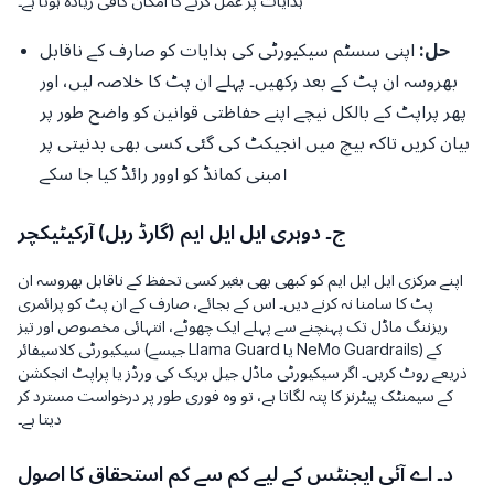
ہدایات پر عمل کرنے کا امکان کافی زیادہ ہوتا ہے۔
حل:
اپنی سسٹم سیکیورٹی کی ہدایات کو صارف کے ناقابل
بھروسہ ان پٹ کے
بعد
رکھیں۔ پہلے ان پٹ کا خلاصہ لیں، اور
پھر پراپٹ کے بالکل نیچے اپنے حفاظتی قوانین کو واضح طور پر
بیان کریں تاکہ بیچ میں انجیکٹ کی گئی کسی بھی بدنیتی پر
مبنی کمانڈ کو اوور رائڈ کیا جا سکے।
ج۔ دوہری ایل ایل ایم (گارڈ ریل) آرکیٹیکچر
اپنے مرکزی ایل ایل ایم کو کبھی بھی بغیر کسی تحفظ کے ناقابل بھروسہ ان
پٹ کا سامنا نہ کرنے دیں۔ اس کے بجائے، صارف کے ان پٹ کو پرائمری
ریزننگ ماڈل تک پہنچنے سے
پہلے
ایک چھوٹے، انتہائی مخصوص اور تیز
سیکیورٹی کلاسیفائر (جیسے Llama Guard یا NeMo Guardrails) کے
ذریعے روٹ کریں۔ اگر سیکیورٹی ماڈل جیل بریک کی ورڈز یا پراپٹ انجکشن
کے سیمنٹک پیٹرنز کا پتہ لگاتا ہے، تو وہ فوری طور پر درخواست مسترد کر
دیتا ہے۔
د۔ اے آئی ایجنٹس کے لیے کم سے کم استحقاق کا اصول