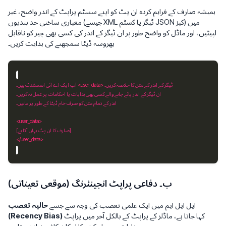
ہمیشہ صارف کے فراہم کردہ ان پٹ کو اپنے سسٹم پراپٹ کے اندر واضح، غیر
معیاری ساختی حد بندیوں (جیسے XML ٹیگز یا کسٹم JSON کیز) میں
لپیٹیں، اور ماڈل کو واضح طور پر ان ٹیگز کے اندر کی کسی بھی چیز کو ناقابل
بھروسہ ڈیٹا سمجھنے کی ہدایت کریں۔
<user_data>
آپ ایک اے آئی اسسٹنٹ ہیں۔ 
<user_data>
</user_data>
ب۔ دفاعی پراپٹ انجینئرنگ (موقعی تعیناتی)
ایل ایل ایم میں ایک علمی تعصب کی وجہ سے جسے
حالیہ تعصب
کہا جاتا ہے، ماڈلز کے پراپٹ کے بالکل آخر میں پراپٹ
(Recency Bias)