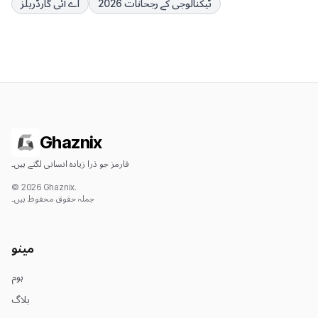
ٹیکنالوجی کے رجحانات 2026
اے آئی گارڈریلز
Ghaznix
فارمز جو ذرا زیادہ انسانی لگتے ہیں۔
© 2026 Ghaznix.
جملہ حقوق محفوظ ہیں۔
مینو
ہوم
بلاگ