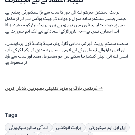
نتیجہ: اعتماد کے لیے انجینئرنگ
پراپٹ انجکشن جنریٹو اے آئی دور کا سب سے بڑا سیکیورٹی چیلنج ہے۔
جیسے جیسے سسٹمز سادہ سوال و جواب کے چیٹ بوٹس سے لے کر مکمل
طور پر خود مختار ایجنٹوں میں تیار ہو رہے ہیں، پراپٹ لیئر کو محفوظ بنانا
اب اختیاری نہیں ہے—یہ انٹرپرائز کے اعتماد کے لیے ایک اہم ضرورت ہے۔
سخت سسٹم پراپٹ ڈیزائنز، دفاعی گارڈ ریلز، سینڈ باکسڈ ٹول پرفارمنس،
اور اعلیٰ داؤ والے فیصلوں کے لیے لازمی انسانی تصدیق کو یکجا کر کے، آپ
ایسی اے آئی ایپلی کیشنز بنا سکتے ہیں جو مضبوط، مفید اور سب سے بڑھ
کر محفوظ ہو۔
غزنکس بلاگ پر مزید تکنیکی بصیرتیں تلاش کریں →
Tags
ایل ایل ایم سیکیورٹی
پراپٹ انجکشن
اے آئی سائبر سیکیورٹی