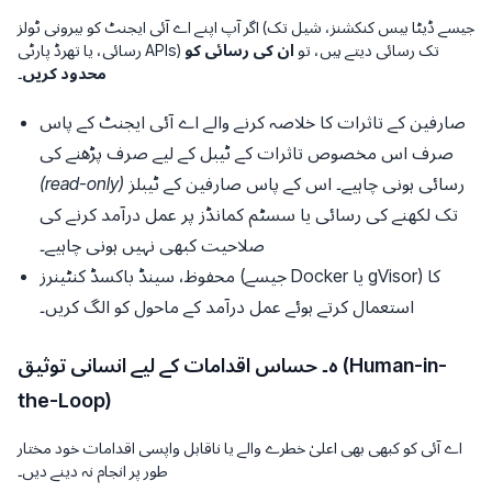
اگر آپ اپنے اے آئی ایجنٹ کو بیرونی ٹولز (جیسے ڈیٹا بیس کنکشنز، شیل تک
رسائی، یا تھرڈ پارٹی APIs) تک رسائی دیتے ہیں، تو
ان کی رسائی کو
محدود کریں
۔
صارفین کے تاثرات کا خلاصہ کرنے والے اے آئی ایجنٹ کے پاس
صرف اس مخصوص تاثرات کے ٹیبل کے لیے
صرف پڑھنے کی
رسائی ہونی چاہیے۔ اس کے پاس صارفین کے ٹیبلز
(read-only)
تک لکھنے کی رسائی یا سسٹم کمانڈز پر عمل درآمد کرنے کی
صلاحیت کبھی نہیں ہونی چاہیے۔
محفوظ، سینڈ باکسڈ کنٹینرز (جیسے Docker یا gVisor) کا
استعمال کرتے ہوئے عمل درآمد کے ماحول کو الگ کریں۔
ہ۔ حساس اقدامات کے لیے انسانی توثیق (Human-in-
the-Loop)
اے آئی کو کبھی بھی اعلیٰ خطرے والے یا ناقابل واپسی اقدامات خود مختار
طور پر انجام نہ دینے دیں۔