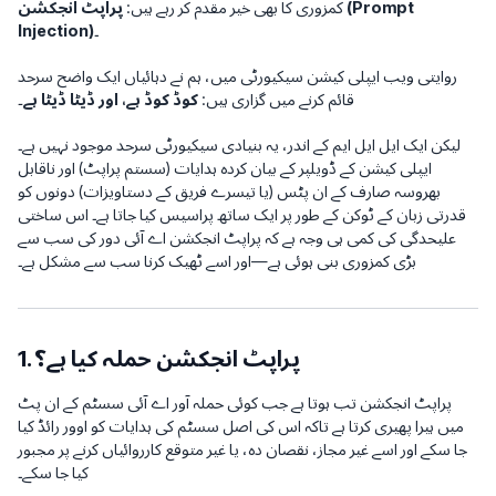
کمزوری کا بھی خیر مقدم کر رہے ہیں:
پراپٹ انجکشن (Prompt
۔
Injection)
روایتی ویب ایپلی کیشن سیکیورٹی میں، ہم نے دہائیاں ایک واضح سرحد
قائم کرنے میں گزاری ہیں:
کوڈ کوڈ ہے، اور ڈیٹا ڈیٹا ہے۔
لیکن ایک ایل ایل ایم کے اندر، یہ بنیادی سیکیورٹی سرحد موجود نہیں ہے۔
ایپلی کیشن کے ڈویلپر کے بیان کردہ ہدایات (سستم پراپٹ) اور ناقابل
بھروسہ صارف کے ان پٹس (یا تیسرے فریق کے دستاویزات) دونوں کو
قدرتی زبان کے ٹوکن کے طور پر ایک ساتھ پراسیس کیا جاتا ہے۔ اس ساختی
علیحدگی کی کمی ہی وجہ ہے کہ پراپٹ انجکشن اے آئی دور کی سب سے
بڑی کمزوری بنی ہوئی ہے—اور اسے ٹھیک کرنا سب سے مشکل ہے۔
1. پراپٹ انجکشن حملہ کیا ہے؟
پراپٹ انجکشن تب ہوتا ہے جب کوئی حملہ آور اے آئی سسٹم کے ان پٹ
میں ہیرا پھیری کرتا ہے تاکہ اس کی اصل سسٹم کی ہدایات کو اوور رائڈ کیا
جا سکے اور اسے غیر مجاز، نقصان دہ، یا غیر متوقع کارروائیاں کرنے پر مجبور
کیا جا سکے۔