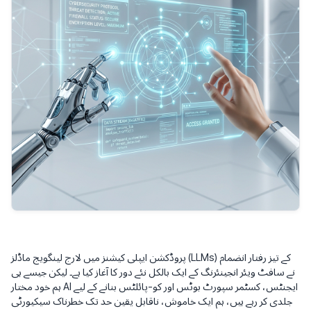
پروڈکشن ایپلی کیشنز میں لارج لینگویج ماڈلز (LLMs) کے تیز رفتار انضمام
نے سافٹ ویئر انجینئرنگ کے ایک بالکل نئے دور کا آغاز کیا ہے۔ لیکن جیسے ہی
ہم خود مختار AI ایجنٹس، کسٹمر سپورٹ بوٹس اور کو-پائلٹس بنانے کے لیے
جلدی کر رہے ہیں، ہم ایک خاموش، ناقابل یقین حد تک خطرناک سیکیورٹی