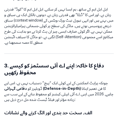
ایل ایل ایم کے ساتھ، ہم ایسا نہیں کر سکتے۔ ایل ایل ایم کا “کوڈ” قدرتی
زبان ہے، اور اس کا “ڈیٹا” بھی قدرتی زبان ہے۔ دونوں بالکل ایک ہی سیاق و
سباق (context window) میں بہتے ہیں اور انہی نیورل نیٹ ورک ویٹس کے
ذریعے پروسیس ہوتے ہیں۔ ماڈل کی سطح پر کوئی جسمانی پیرامیٹرائزیشن
ممکن نہیں ہے۔ اگر کوئی صارف ایسی چیز ان پٹ کرتا ہے جو ہدایت کی طرح
لگتی ہے، تو ماڈل کا سیلف اٹینشن (Self-Attention) میکانزم اسے مجموعی
منطق کا حصہ سمجھتا ہے۔
3. دفاع کا خاکہ: اپنے اے آئی سسٹمز کو کیسے
محفوظ رکھیں
چونکہ پراپٹ انجکشن کے لیے کوئی ایک “پیچ” دستیاب نہیں ہے، اس لیے
کا فن تعمیر اپنانا
دفاعی گہرائی (Defense-in-Depth)
ڈویلپرز کو
چاہیے۔ 2026 میں اپنی اے آئی ایپلی کیشنز کو محفوظ بنانے کے لیے سب سے
زیادہ مؤثر اور فیلڈ ٹیسٹ شدہ حل درج ذیل ہیں:
الف۔ سخت حد بندی اور الگ کرنے والے نشانات