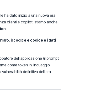
one ha dato inizio a una nuova era
nza clienti e copilot, stiamo anche
ion
.
chiaro:
il codice è codice e i dati
uppatore dell’applicazione (il prompt
nsieme come token in linguaggio
ulnerabilità definitiva dell’era