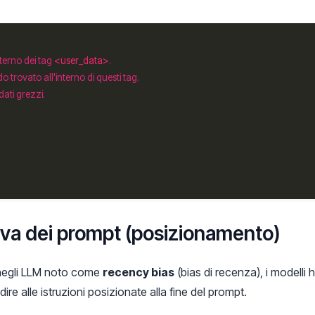
nterno dei tag 
<user_data>
siva dei prompt (posizionamento)
 negli LLM noto come
recency bias
(bias di recenza), i modelli
re alle istruzioni posizionate alla fine del prompt.