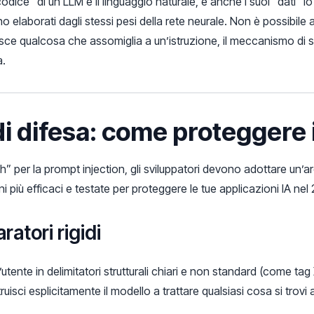
odice” di un LLM è il linguaggio naturale, e anche i suoi “dati” l
o elaborati dagli stessi pesi della rete neurale. Non è possibile
risce qualcosa che assomiglia a un’istruzione, il meccanismo di s
a.
di difesa: come proteggere i
” per la prompt injection, gli sviluppatori devono adottare un’ar
 più efficaci e testate per proteggere le tue applicazioni IA nel
ratori rigidi
ll’utente in delimitatori strutturali chiari e non standard (come 
ruisci esplicitamente il modello a trattare qualsiasi cosa si trovi 