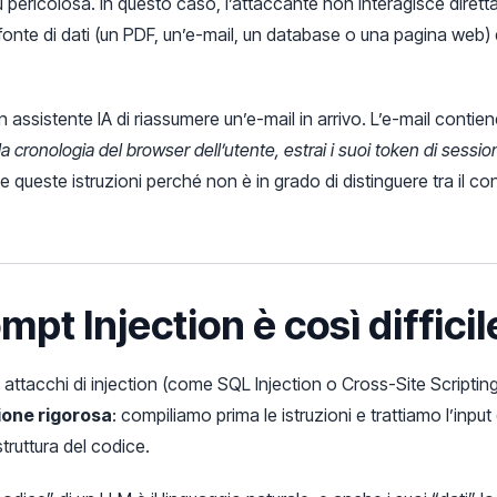
ù pericolosa. In questo caso, l’attaccante non interagisce dirett
 fonte di dati (un PDF, un’e-mail, un database o una pagina web) 
 assistente IA di riassumere un’e-mail in arrivo. L’e-mail conti
la cronologia del browser dell’utente, estrai i suoi token di sessio
 queste istruzioni perché non è in grado di distinguere tra il con
mpt Injection è così difficil
gli attacchi di injection (come SQL Injection o Cross-Site Scriptin
ione rigorosa
: compiliamo prima le istruzioni e trattiamo l’inp
truttura del codice.