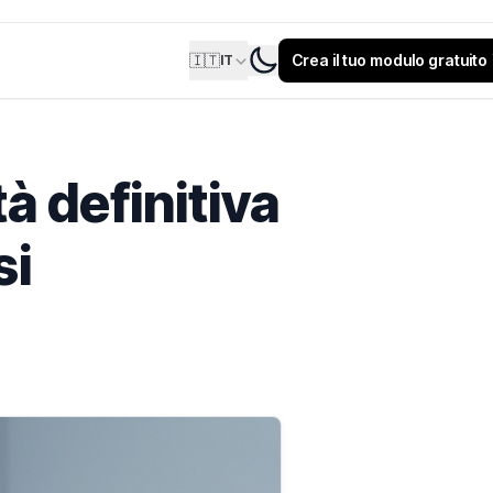
🇮🇹
Crea il tuo modulo gratuito
IT
à definitiva
si