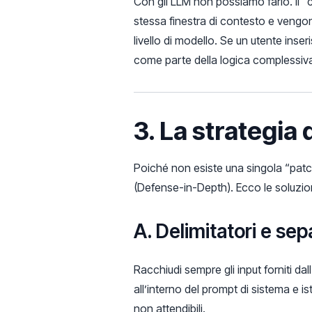
Con gli LLM non possiamo farlo. Il “c
stessa finestra di contesto e vengon
livello di modello. Se un utente inse
come parte della logica complessiv
3. La strategia 
Poiché non esiste una singola “patch
(Defense-in-Depth). Ecco le soluzioni
A. Delimitatori e sepa
Racchiudi sempre gli input forniti da
all’interno del prompt di sistema e ist
non attendibili.