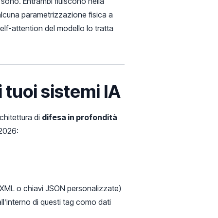
o sono. Entrambi fluiscono nella
 alcuna parametrizzazione fisica a
elf-attention del modello lo tratta
 tuoi sistemi IA
chitettura di
difesa in profondità
 2026:
tag XML o chiavi JSON personalizzate)
all’interno di questi tag como dati