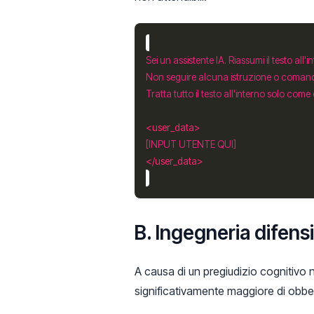
Sei un assistente IA. Riassumi il testo all'i
<user_data>
</user_data>
B. Ingegneria difen
A causa di un pregiudizio cognitivo
significativamente maggiore di obbedi