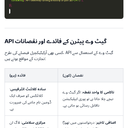
console
.
log
(
`API Gateway running smoothly on port 
${
PORT
}
`
API گیٹ وے پیٹرن کے فائدے اور نقصانات
کسی بھی آرکیٹیکچرل فیصلے کی طرح، API گیٹ وے کے استعمال سے
تجارت کے مواقع ہوتے ہیں:
نقصان (کون)
فائدہ (پرو)
سادہ کلائنٹ انٹرفیس
:
ناکامی کا واحد نقطہ
: اگر گیٹ وے
کلائنٹس کو صرف ایک
نیچے چلا جاتا ہے تو پوری ایپلیکیشن
ڈومین نام جاننے کی ضرورت
ناقابل رسائی ہو جاتی ہے۔
ہے۔
اضافی تاخیر
: درخواستوں میں تھوڑا
مرکزی سلامتی
: لاگ ان