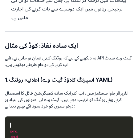
پیغامات میں ترجمہ کر سکتا ہے، جس سے خدمات کو ان کی
ترجیحی زبانوں میں ایک دوسرے سے بات کرنے کی اجازت
ملتی ہے۔
ایک سادہ نفاذ: کوڈ کی مثال
یہ دیکھنے کے لیے کہ روٹنگ کتنی آسان ہو جاتی ہے، آئیے API گیٹ وے سیٹ
اپ کرنے کے دو عام طریقے دیکھتے ہیں۔
1. اعلانیہ روٹنگ (اسپرنگ کلاؤڈ گیٹ وے YAML)
انٹرپرائز جاوا سسٹمز میں، آپ اکثر ایک سادہ کنفیگریشن فائل کا استعمال
کرتے ہوئے روٹنگ کو ترتیب دیتے ہیں۔ گیٹ وے ان اصولوں کی بنیاد پر
درخواستوں کو خود بخود آگے بھیج دیتا ہے:
spring
cloud