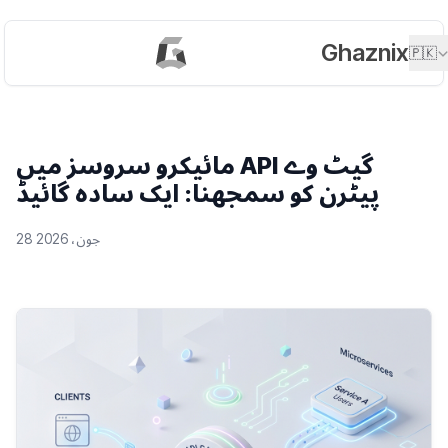
Ghaznix
🇵🇰
مائیکرو سروسز میں API گیٹ وے
پیٹرن کو سمجھنا: ایک سادہ گائیڈ
28 جون، 2026