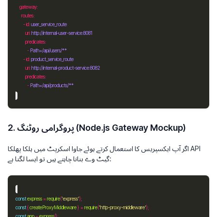
gateway
routes
        - 
id
: 
user_service_route
uri
: 
http://internal-user-service:8081
predicates
            - 
Path=/api/users/**
        - 
id
: 
product_service_route
uri
: 
http://internal-product-service:8082
predicates
            - 
Path=/api/products/**
2. پروگرامی روٹنگ (Node.js Gateway Mockup)
اگر آپ ایکسپریس کا استعمال کرتے ہوئے جاوا اسکرپٹ میں ہلکا پھلکا API
گیٹ وے بنانا چاہتے ہیں تو ایسا لگتا ہے:
const
express
=
require
(
'express'
const
 { 
createProxyMiddleware
 } 
=
require
(
'http-proxy-middleware'
const
app
=
express