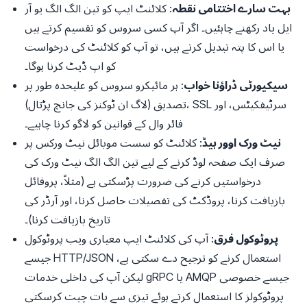
بہت سارے اختتامی نقطہ
: کلائنٹ ایپ کو تین الگ الگ یو آر
ایل یاد رکھنے چاہئیں۔ اگر آپ کسی سروس کو تقسیم کرتے ہیں
یا اس کا پتہ تبدیل کرتے ہیں، تو آپ کو کلائنٹ کی درخواست
کو اپ ڈیٹ کرنا ہوگا۔
سیکیورٹی ڈراؤنا خواب
: ہر مائیکرو سروس کو علیحدہ طور پر
تصدیق (لاگ ان ٹوکنز کی جانچ پڑتال)، SSL سرٹیفکیٹس، اور
فائر وال کے قوانین کو لاگو کرنا چاہیے۔
نیٹ ورک اوور ہیڈ
: کلائنٹ کو سست موبائل نیٹ ورکس پر
صرف ایک صفحہ لوڈ کرنے کے لیے تین الگ الگ نیٹ ورک کی
درخواستیں کرنے کی ضرورت پڑسکتی ہے (مثلاً، پروفائل
بازیافت کرنا، پروڈکٹ کی تفصیلات حاصل کرنا، اور آرڈر کی
تاریخ بازیافت کرنا)۔
پروٹوکول فرق
: آپ کی کلائنٹ ایپ معیاری ویب پروٹوکول
جیسے HTTP/JSON استعمال کرنے کو ترجیح دے سکتی ہے،
لیکن آپ کی داخلی خدمات gRPC یا AMQP جیسے خصوصی
پروٹوکولز کا استعمال کرتے ہوئے تیزی سے بات چیت کرسکتی