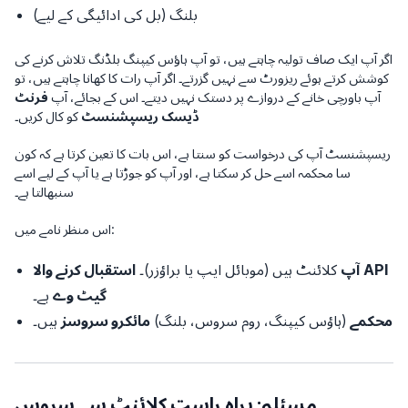
بلنگ (بل کی ادائیگی کے لیے)
اگر آپ ایک صاف تولیہ چاہتے ہیں، تو آپ ہاؤس کیپنگ بلڈنگ تلاش کرنے کی
کوشش کرتے ہوئے ریزورٹ سے نہیں گزرتے۔ اگر آپ رات کا کھانا چاہتے ہیں، تو
آپ باورچی خانے کے دروازے پر دستک نہیں دیتے۔ اس کے بجائے، آپ
فرنٹ
ڈیسک ریسپشنسٹ
کو کال کریں۔
ریسپشنسٹ آپ کی درخواست کو سنتا ہے، اس بات کا تعین کرتا ہے کہ کون
سا محکمہ اسے حل کر سکتا ہے، اور آپ کو جوڑتا ہے یا آپ کے لیے اسے
سنبھالتا ہے۔
اس منظر نامے میں:
API
آپ
کلائنٹ ہیں (موبائل ایپ یا براؤزر)۔
استقبال کرنے والا
گیٹ وے
ہے۔
محکمے
(ہاؤس کیپنگ، روم سروس، بلنگ)
مائکرو سروسز
ہیں۔
مسئلہ: براہ راست کلائنٹ سے سروس