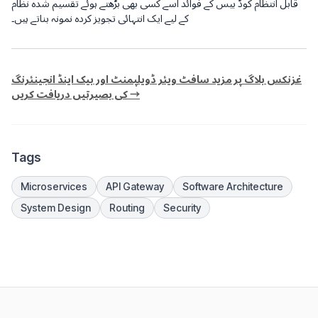
قابل انتظام کوڈ بیس کے فوائد اسے کسی بھی بڑھتے ہوئے تقسیم شدہ نظام
کے لیے ایک انتہائی تجویز کردہ نمونہ بناتے ہیں۔
غزنکس بلاگ پر مزید سافٹ ویئر ڈویلپمنٹ اور بیک اینڈ انجینئرنگ
کی بصیرتیں دریافت کریں →
Tags
Microservices
API Gateway
Software Architecture
System Design
Routing
Security