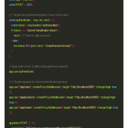
const
PORT
=
3000
const
authenticate
=
 (
req
, 
res
, 
next
const
token
=
req
.
headers
[
'authorization'
if
 (
token
===
'secret-handshake-token'
next
(); 
    } 
else
res
.
status
(
401
).
json
({ 
error
:
'Unauthorized Access!'
app
.
use
(
authenticate
app
.
use
(
'/api/users'
, 
createProxyMiddleware
({ 
target
:
'http://localhost:8081'
, 
changeOrigin
:
true
app
.
use
(
'/api/products'
, 
createProxyMiddleware
({ 
target
:
'http://localhost:8082'
, 
changeOrigin
:
true
app
.
use
(
'/api/orders'
, 
createProxyMiddleware
({ 
target
:
'http://localhost:8083'
, 
changeOrigin
:
true
app
.
listen
(
PORT