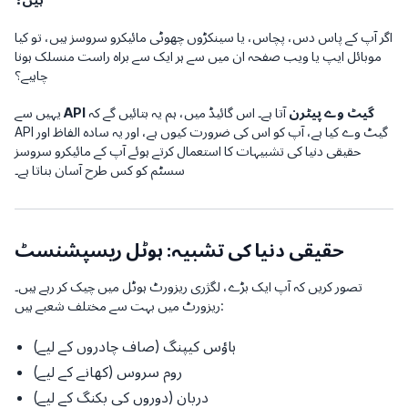
اگر آپ کے پاس دس، پچاس، یا سینکڑوں چھوٹی مائیکرو سروسز ہیں، تو کیا
موبائل ایپ یا ویب صفحہ ان میں سے ہر ایک سے براہ راست منسلک ہونا
چاہیے؟
API گیٹ وے پیٹرن
آتا ہے۔ اس گائیڈ میں، ہم یہ بتائیں گے کہ
یہیں سے
API گیٹ وے کیا ہے، آپ کو اس کی ضرورت کیوں ہے، اور یہ سادہ الفاظ اور
حقیقی دنیا کی تشبیہات کا استعمال کرتے ہوئے آپ کے مائیکرو سروسز
سسٹم کو کس طرح آسان بناتا ہے۔
حقیقی دنیا کی تشبیہ: ہوٹل ریسپشنسٹ
تصور کریں کہ آپ ایک بڑے، لگژری ریزورٹ ہوٹل میں چیک کر رہے ہیں۔
ریزورٹ میں بہت سے مختلف شعبے ہیں:
ہاؤس کیپنگ (صاف چادروں کے لیے)
روم سروس (کھانے کے لیے)
دربان (دوروں کی بکنگ کے لیے)