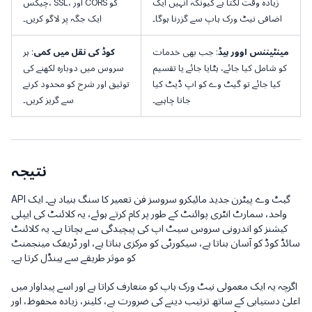
زیادہ وقت لگتا ہے کیونکہ انہیں ایک
چیکس، SSL، اور CORS کو
اضافی نیٹ ورک ہاپ سے گزرنا ہوگا۔
ایک جگہ پر لاگو کریں۔
مینٹیننس اوور ہیڈ
: جب بھی خدمات
کوڈ کی نقل میں کمی
: ہر
کو شامل کیا جائے، ہٹایا جائے یا تقسیم
سروس میں دوبارہ لکھنے کی
کیا جائے تو گیٹ وے کو اپ ڈیٹ کیا
توثیق اور شرح کو محدود کرنے
جانا چاہیے۔
سے گریز کریں۔
نتیجہ
API گیٹ وے پیٹرن جدید مائیکرو سروسز فن تعمیر کا سنگ بنیاد ہے۔ ایک
واحد، سمارٹ انٹری پوائنٹ کے طور پر کام کرتے ہوئے، یہ کلائنٹ کی ایپلی
کیشنز کو اندرونی سروس سیٹ اپ کی پیچیدگی سے بچاتا ہے۔ یہ کلائنٹ
سائڈ کوڈ کو آسان بناتا ہے، سیکورٹی کو مرکزی بناتا ہے، اور ٹریفک مینجمنٹ
کو موثر طریقے سے ہینڈل کرتا ہے۔
اگرچہ یہ ایک معمولی نیٹ ورک ہاپ کو متعارف کراتا ہے اور اسے پیداوار میں
اعلیٰ دستیابی کے ساتھ ترتیب دینے کی ضرورت ہے، کلینر، زیادہ محفوظ، اور