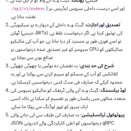
: گیٹ وے آنے والا یو آر ایل لیتا ہے (جیسے
روٹنگ
) اور اسے درست داخلی سروس ایڈریس پر
/api/v1/orders
نقشہ بناتا ہے۔
تصدیق اور اجازت
: گیٹ وے داخلے کے دروازے پر سیکیورٹی
ٹوکن (جیسے JWTs) کی توثیق کرتا ہے۔ اگر درخواست غلط ہے،
تو اسے فوری طور پر مسترد کر دیا جاتا ہے، جو آپ کی مائیکرو
سروسز کو غیر تصدیق شدہ درخواستوں پر CPU سائیکلوں کو
ضائع ہونے سے بچاتا ہے۔
شرح کی حد بندی
: یہ نقصان دہ بوٹس یا چھوٹی چھوٹی
کلائنٹس کو آپ کے سسٹم کو سپیم کرنے سے روکتا ہے اور یہ
محدود کرکے کہ صارف فی منٹ کتنی درخواستیں کرسکتا ہے۔
لوڈ بیلنسنگ
: گیٹ وے آنے والی ٹریفک کو مائیکرو سروس کی
متعدد مثالوں میں یکساں طور پر تقسیم کر سکتا ہے تاکہ کسی
ایک سرور کو اوور لوڈنگ سے روکا جا سکے۔
پروٹوکول ٹرانسلیشن
: یہ صارف کی طرف سے کی جانے والی
JSON درخواستوں کو اعلی کارکردگی والے اندرونی gRPC