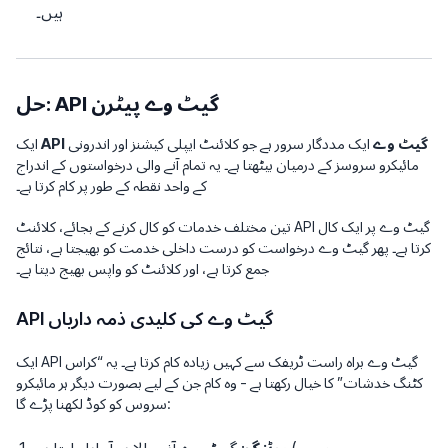
ہیں۔
حل: API گیٹ وے پیٹرن
API گیٹ وے
ایک مددگار سرور ہے جو کلائنٹ ایپلی کیشنز اور اندرونی
ایک
مائیکرو سروسز کے درمیان بیٹھتا ہے۔ یہ تمام آنے والی درخواستوں کے اندراج
کے واحد نقطہ کے طور پر کام کرتا ہے۔
تین مختلف خدمات کو کال کرنے کے بجائے، کلائنٹ API گیٹ وے پر ایک کال
کرتا ہے۔ پھر گیٹ وے درخواست کو درست داخلی خدمت کو بھیجتا ہے، نتائج
جمع کرتا ہے، اور کلائنٹ کو واپس بھیج دیتا ہے۔
API گیٹ وے کی کلیدی ذمہ داریاں
ایک API گیٹ وے براہ راست ٹریفک سے کہیں زیادہ کام کرتا ہے۔ یہ “کراس
کٹنگ خدشات” کا خیال رکھتا ہے - وہ کام جن کے لیے بصورت دیگر ہر مائیکرو
سروس کو کوڈ لکھنا پڑے گا: