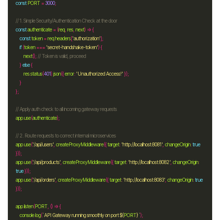
const
PORT
=
3000
const
authenticate
=
 (
req
, 
res
, 
next
const
token
=
req
.
headers
[
'authorization'
if
 (
token
===
'secret-handshake-token'
next
(); 
    } 
else
res
.
status
(
401
).
json
({ 
error
:
'Unauthorized Access!'
app
.
use
(
authenticate
app
.
use
(
'/api/users'
, 
createProxyMiddleware
({ 
target
:
'http://localhost:8081'
, 
changeOrigin
:
true
app
.
use
(
'/api/products'
, 
createProxyMiddleware
({ 
target
:
'http://localhost:8082'
, 
changeOrigin
:
true
app
.
use
(
'/api/orders'
, 
createProxyMiddleware
({ 
target
:
'http://localhost:8083'
, 
changeOrigin
:
true
app
.
listen
(
PORT
console
.
log
(
`API Gateway running smoothly on port 
${
PORT
}
`