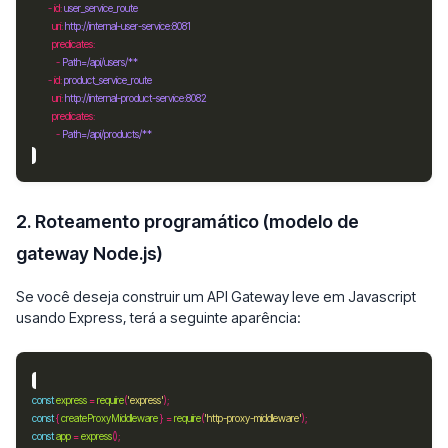
        - 
id
: 
user_service_route
uri
: 
http://internal-user-service:8081
predicates
            - 
Path=/api/users/**
        - 
id
: 
product_service_route
uri
: 
http://internal-product-service:8082
predicates
            - 
Path=/api/products/**
2. Roteamento programático (modelo de
gateway Node.js)
Se você deseja construir um API Gateway leve em Javascript
usando Express, terá a seguinte aparência:
const
express
=
require
(
'express'
const
 { 
createProxyMiddleware
 } 
=
require
(
'http-proxy-middleware'
const
app
=
express