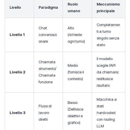
Ruolo
Meccanismo
Livello
Paradigma
umano
principale
Completamen
Chat
Alto
ti a turno
Livello 1
conversazi
(richiede
singolo senza
onale
ogni turno)
stato
Il modello
Chiamata
Medio
sceglie l’API
strumento/
Livello 2
(fornisce il
da chiamare;
Chiamata
contesto)
restituisce
funzione
risultato
Macchina a
Basso
Flussi di
stati
(Definisce
Livello 3
lavoro
hardcoded
obiettivi e
diretti
con routing
grafico)
LLM