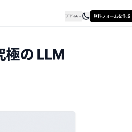
🇯🇵
無料フォームを作成
JA
究極の LLM