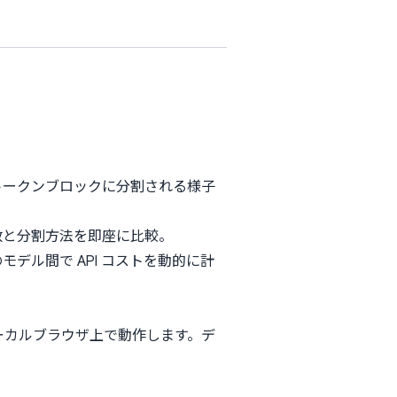
トークンブロックに分割される様子
のトークン数と分割方法を即座に比較。
デル間で API コストを動的に計
。
ローカルブラウザ上で動作します。デ