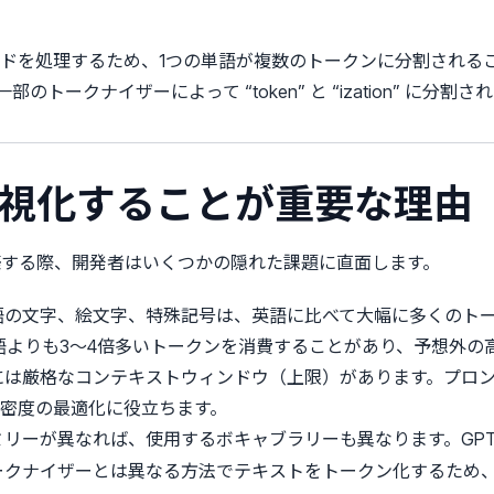
ドを処理するため、1つの単語が複数のトークンに分割される
は、一部のトークナイザーによって “token” と “ization” に分割
を可視化することが重要な理由
構築する際、開発者はいくつかの隠れた課題に直面します。
語の文字、絵文字、特殊記号は、英語に比べて大幅に多くのト
語よりも3〜4倍多いトークンを消費することがあり、予想外の
には厳格なコンテキストウィンドウ（上限）があります。プロ
密度の最適化に役立ちます。
リーが異なれば、使用するボキャブラリーも異なります。GPT-
ude のトークナイザーとは異なる方法でテキストをトークン化する