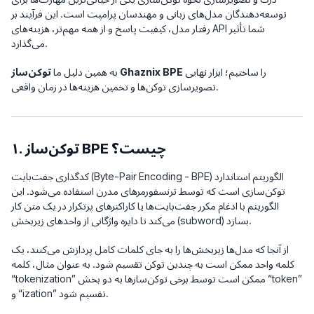
توسعه‌دهندگان مدل‌های زبانی و مهندسان پرامپت است. این فرآیند بر
رفتار مدل، کیفیت پاسخ و از همه مهم‌تر، هزینه‌های API شما تأثیر
می‌گذارد.
را ساختیم؛ ابزار نهایی
توکن‌ساز Ghaznix BPE
به همین دلیل ما
تصویرسازی توکن‌ها و تخمین هزینه‌ها در زمان واقعی.
۱. توکن‌ساز BPE چیست؟
کدگذاری جفت‌بایت (Byte-Pair Encoding - BPE) الگوریتم استاندارد
توکن‌سازی است که توسط ترنسفورمرهای مدرن استفاده می‌شود. این
الگوریتم با ادغام مکرر جفت‌بایت‌ها یا کاراکترهای پرتکرار در یک متن کار
می‌کند تا دایره واژگانی از واحدهای زیربخش (subword) بسازد.
از آنجا که مدل‌ها زیربخش‌ها را به جای کلمات کامل پردازش می‌کنند، یک
کلمه واحد ممکن است به چندین توکن تقسیم شود. به عنوان مثال، کلمه
“tokenization” ممکن است توسط برخی توکن‌سازها به دو بخش “token”
و “ization” تقسیم شود.