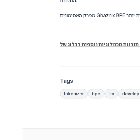
המפתח.
Tags
tokenizer
bpe
llm
develope