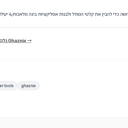
גלה תובנות טכנולוגיות נוספות בבלוג של Ghaznix →
r tools
ghaznix