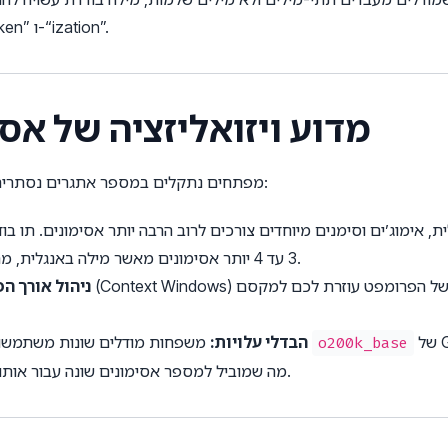
מפוצלת על ידי מפרקים מסוימים ל-“token” ו-“ization”.
2. מדוע ויזואליזציה של א
בעת בניית אפליקציות מבוססות LLM, מפתחים נתקלים במספר אתגרים נסתרים:
, אימוג’ים וסימנים מיוחדים צורכים לרוב הרבה יותר אסימונים. תו בוד
3 עד 4 יותר אסימונים מאשר מילה באנגלית, מה שמוביל לחשבונות גבוהים מהצפוי.
ניהול אורך ה
של GPT-4 מפרק טקסט לאסימונים בצורה
משפחות מודלים שונות משתמשות באוצר מילים שונה. אוצר המילים
הבדלי עלויות:
o200k_base
שונה ממפרק Llama 3, מה שמוביל למספר אסימונים שונה עבור אותו קלט בדיוק.