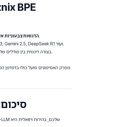
3. תכונות עיקריות של מפרק הא
צפו בטקסט שלכם מתפצל לבלוקי אסימונים בודדים וצבעוניים בזמן אמת תוך כדי הקלדה.
הדגשות צבעוניות אי
השוו באופן מיידי את מספרי האסימונים והפיצולים בין GPT-4, Claude 3.5, Llama 3, Gemini 2.5, DeepSeek R1 ועוד.
הגדירו תמחור קלט ופלט מותאם אישית כדי לחשב ולהשוות עלויות API בצורה דינמית בין מודלים של ספקים שונים.
סיכום: