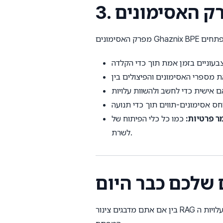
ר פרטיות:
כמו כל כלי הפיתוח של Ghaznix, מפרק האסימונים פועל כולו בדפדפן המקומי שלכם. הנתונים שלכם לעולם אינם נשלחים
לשרת.
 שלכם כבר היום
בין אם אתם מדבגים צינור RAG מורכב, מייעלים זרימות עבודה של סוכנים או מנסים לקצץ בעלויות ה-API של ה-LLM שלכם, בהירות ויזואלית היא