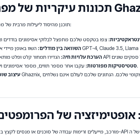
סימונים Ghaznix BPE
מפרק האסימונים Ghaznix BPE תוכנן מהיסוד ליעילות מרבית של מפתחים:
נטראקטיביות:
השוואה בין מודלים:
הערכת עלויות חיה:
עקבו אחר מספר תווים, מספר אסימונים ויחס אסימונים-תווים תוך כדי תנועה.
סטטיסטיקות מפורטות:
עיצוב שומ
 אופטימיזציה של הפרומפטים