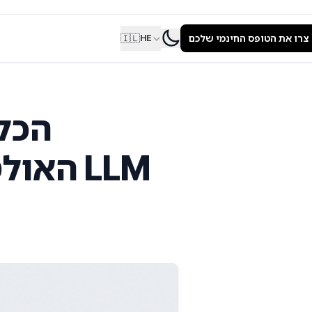
צרו את הטופס החינמי שלכם
🇮🇱
HE
האולטימטיבי לוויזואליזציה של אסימוני LLM