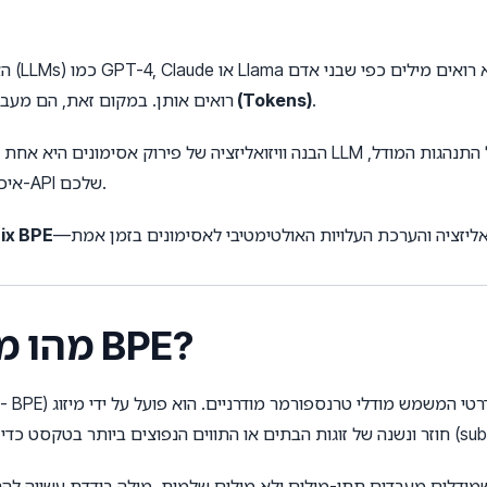
האם ת
.
אסימונים (Tokens)
רואים אותן. במקום זאת, הם מע
הבנה וויזואליזציה של פירוק אסימונים היא אחת המיומנויות הקריטיות ביותר ע
איכות התשובות, והחשוב מכל - על עלויות ה-API שלכם.
מפרק האסימוני
1. מהו מפרק אסימונים BPE?
אוצר מילים של יחידות תת-מילים (subwords).
מודלים מעבדים תתי-מילים ולא מילים שלמות, מילה בודדת עשויה להתפצל למספר אסימונ