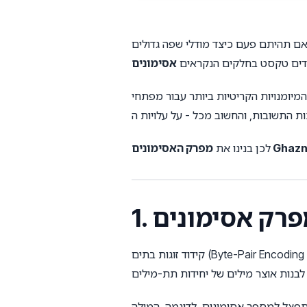
היתם פעם כיצד מודלי שפה גדולים (LLMs) כמו GPT-4, Claude או Llama קוראים את הפרומפטים שלכם? הם לא רואים מילים כפי שבני אדם
בדים טקסט בחלקים הנקראים
בור מפתחי LLM ומהנדסי פרומפטים. היא משפיעה על התנהגות המודל,
ם Ghaznix BPE
לכן בנינו את
קידוד זוגות בתים (Byte-Pair Encoding - BPE) הוא אלגוריתם פירוק האסימונים הסטנדרטי המשמש מודלי טרנספורמר מודרניים. הוא פועל על ידי מיזוג
ים. לדוגמה, המילה “tokenization” עשויה להיות