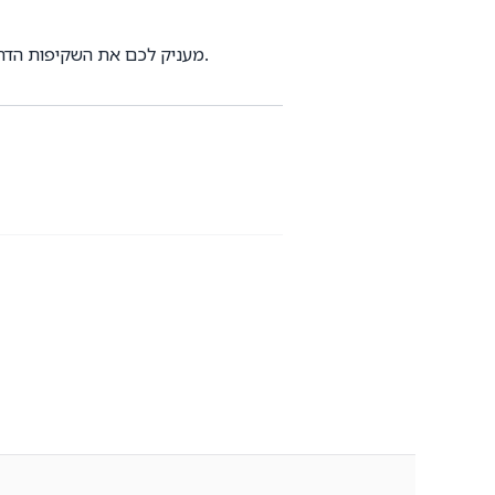
מפרק האסימונים Ghaznix BPE מעניק לכם את השקיפות הדרושה כדי להבין את קלטי המודל ולבנות אפליקציות בינה מלאכותية יעילות יותר.