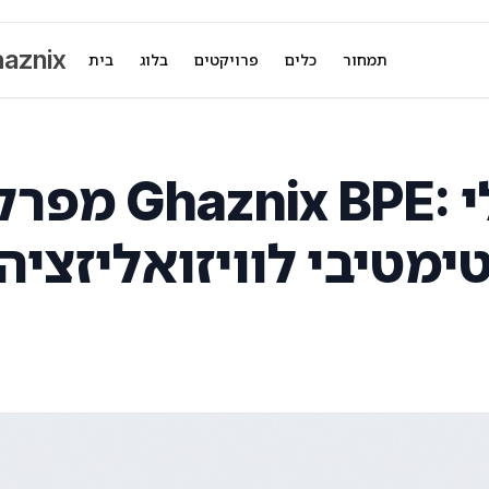
aznix
תמחור
כלים
פרויקטים
בלוג
בית
מפרק האסימ