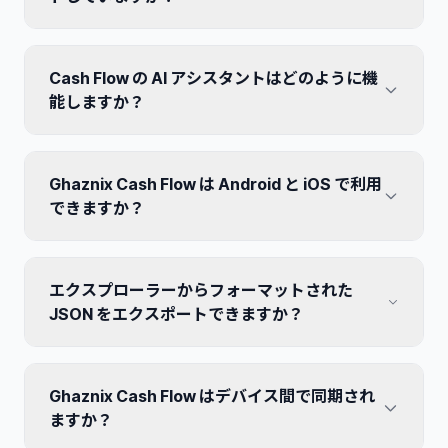
はい、パフォーマンスが最適化されており、数千行に及
Cash Flow の AI アシスタントはどのように機
ぶ大規模な JSON 構造もスムーズに処理できます。
能しますか？
当社の AI は自然言語処理を使用してメッセージを理解
Ghaznix Cash Flow は Android と iOS で利用
します。たとえば、「コーヒーに 5 ドル使った」と言う
と、自動的に支出がカテゴリ分けされます。
できますか？
現在は高品質な Android および Web アプリケーション
エクスプローラーからフォーマットされた
の開発に注力しています。将来的には、iOS プラットフ
ォームへの開発拡大も検討しています。
JSON をエクスポートできますか？
もちろんです。ワンクリックでフォーマット済みまたは
Ghaznix Cash Flow はデバイス間で同期され
縮小済みの JSON をクリップボードにコピーしたり、イ
ンターフェースから直接 .json ファイルとしてダウンロ
ますか？
ードしたりできます。