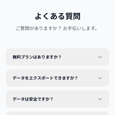
よくある質問
ご質問がありますか？ お手伝いします。
無料プランはありますか？
はい！ 無制限のフォームと回答で無料で始められま
データをエクスポートできますか？
す。私たちは、誰もが利用できるツールを信じていま
す。
もちろんです。いつでもすべての回答データをExcel形
データは安全ですか？
式でエクスポートできます。
セキュリティは私たちの最優先事項です。業界標準の暗