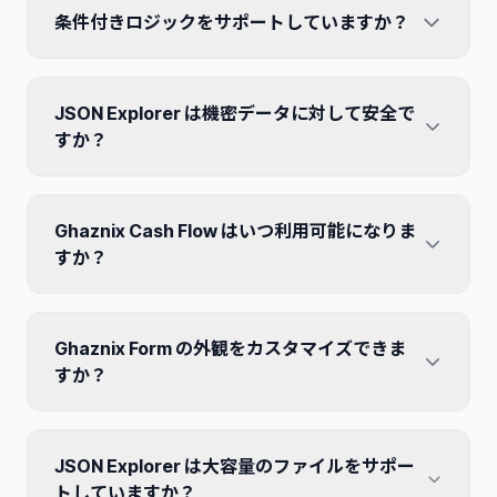
条件付きロジックをサポートしていますか？
号化を使用し、厳格なデータプライバシー規制を遵守し
ています。
はい！ 以前の回答に基づいて質問を表示または非表示
JSON Explorer は機密データに対して安全で
にし、スマートで動的なフォームを作成できます。
すか？
はい。JSON Explorer はクライアント側のツールです。
Ghaznix Cash Flow はいつ利用可能になりま
データはすべてブラウザ内で処理され、サーバーに送信
されることはありません。
すか？
現在、開発の最終段階にあります。まもなくウェブとモ
Ghaznix Form の外観をカスタマイズできま
バイルの両方のプラットフォームでパブリックベータ版
がリリースされる予定です。
すか？
もちろんです。ブランドのアイデンティティに完全に一
JSON Explorer は大容量のファイルをサポー
致するように、色、フォント、レイアウトを変更できま
す。
トしていますか？