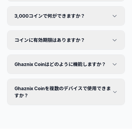
はい、アカウントを作成すると、財務データはすべての
3,000コインで何ができますか？
デバイス間でリアルタイムに安全に同期されるため、外
出先で記録し、デスクトップで確認することができま
す。
たくさん！Ghaznix Cash Flowアプリでは、3,000コイ
コインに有効期限はありますか？
ンで約1,500万トークンの財務データを分析したり、最
大2時間の音声録音された取引を処理したりできます。
最先端AIのパワーで個人の財務を管理する、最も経済的
いいえ。Ghaznix Coinは、使用するまでアカウントに
な方法です。
Ghaznix Coinはどのように機能しますか？
永久に残ります。現在は、AIを活用した財務管理のため
にGhaznix Cash Flowアプリ内でのみ限定的に使用され
ています。月額料金もプレッシャーもありません。取引
とても簡単です。コインパックを購入すると、残高に追
の分析が必要なときにいつでもお使いいただけます。
Ghaznix Coinを複数のデバイスで使用できま
加されます。Ghaznix Cash FlowアプリでAI機能を使用
すると、タスクの複雑さに応じて少量のコインが差し引
すか？
かれます。残高に有効期限はありません！
はい！Ghaznix Coinはアカウントに紐付けられていま
す。サポートされているデバイスでGhaznix Cash Flow
アプリにログインすると、残高が即座に同期され利用可