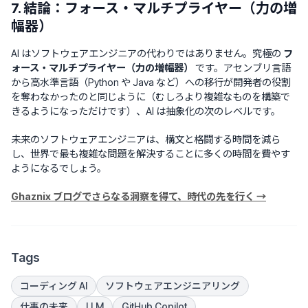
7. 結論：フォース・マルチプライヤー（力の増
幅器）
AI はソフトウェアエンジニアの代わりではありません。究極の
フ
ォース・マルチプライヤー（力の増幅器）
です。アセンブリ言語
から高水準言語（Python や Java など）への移行が開発者の役割
を奪わなかったのと同じように（むしろより複雑なものを構築で
きるようになっただけです）、AI は抽象化の次のレベルです。
未来のソフトウェアエンジニアは、構文と格闘する時間を減ら
し、世界で最も複雑な問題を解決することに多くの時間を費やす
ようになるでしょう。
Ghaznix ブログでさらなる洞察を得て、時代の先を行く →
Tags
コーディング AI
ソフトウェアエンジニアリング
仕事の未来
LLM
GitHub Copilot