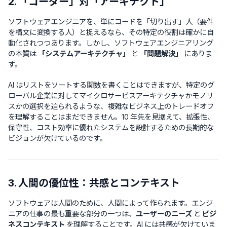
2. 「コーダー」対「アーキテクト」
ソフトウェアエンジニアを、単にコードを「切り出す」人（要件
を構文に変換する人）と捉えるなら、その特定の役割は確かに自
動化されつつあります。しかし、ソフトウェアエンジニアリング
の本質は
「システムアーキテクチャ」
と
「問題解決」
にありま
す。
AI はリストをソートする関数を書くことはできますが、特定のグ
ローバル企業に対してマイクロサービスアーキテクチャかモノリ
スかの選択を迫られるような、複雑なビジネス上のトレードオフ
を理解することはまだできません。10 年先を見据えて、拡張性、
保守性、コスト効率に優れたシステムを設計するための長期的な
ビジョンが欠けているのです。
3. 人間の優位性：共感とコンテキスト
ソフトウェアは人間のために、人間によって作られます。エンジ
ニアの仕事の最も重要な部分の一つは、
ユーザーのニーズ
と
ビジ
ネスコンテキスト
を理解することです。AI には共感が欠けていま