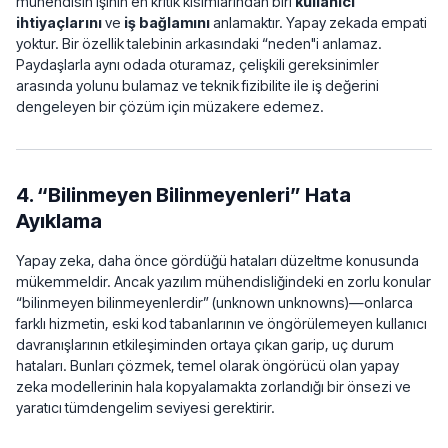
mühendisin işinin en kritik kısımlarından biri
kullanıcı
ihtiyaçlarını
ve
iş bağlamını
anlamaktır. Yapay zekada empati
yoktur. Bir özellik talebinin arkasındaki “neden"i anlamaz.
Paydaşlarla aynı odada oturamaz, çelişkili gereksinimler
arasında yolunu bulamaz ve teknik fizibilite ile iş değerini
dengeleyen bir çözüm için müzakere edemez.
4. “Bilinmeyen Bilinmeyenleri” Hata
Ayıklama
Yapay zeka, daha önce gördüğü hataları düzeltme konusunda
mükemmeldir. Ancak yazılım mühendisliğindeki en zorlu konular
“bilinmeyen bilinmeyenlerdir” (unknown unknowns)—onlarca
farklı hizmetin, eski kod tabanlarının ve öngörülemeyen kullanıcı
davranışlarının etkileşiminden ortaya çıkan garip, uç durum
hataları. Bunları çözmek, temel olarak öngörücü olan yapay
zeka modellerinin hala kopyalamakta zorlandığı bir önsezi ve
yaratıcı tümdengelim seviyesi gerektirir.