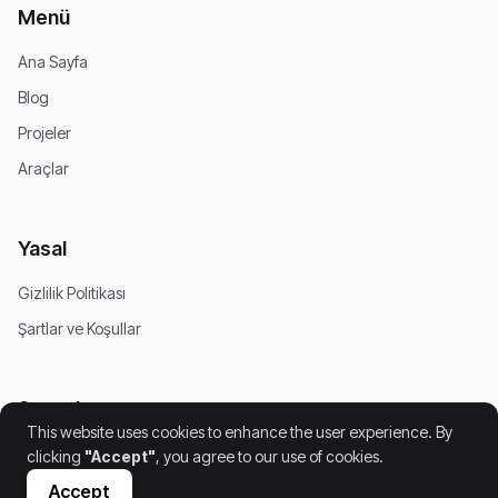
Menü
Ana Sayfa
Blog
Projeler
Araçlar
Yasal
Gizlilik Politikası
Şartlar ve Koşullar
Sosyal
This website uses cookies to enhance the user experience. By
clicking
"Accept"
, you agree to our use of cookies.
Accept