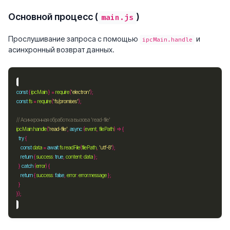
Основной процесс (
)
main.js
Прослушивание запроса с помощью
и
ipcMain.handle
асинхронный возврат данных.
const
 { 
ipcMain
 } 
=
require
(
'electron'
const
fs
=
require
(
'fs/promises'
ipcMain
.
handle
(
'read-file'
, 
async
 (
event
, 
filePath
try
const
data
=
await
fs
.
readFile
(
filePath
, 
'utf-8'
return
 { 
success
:
true
, 
content
:
data
  } 
catch
 (
error
return
 { 
success
:
false
, 
error
:
error
.
message