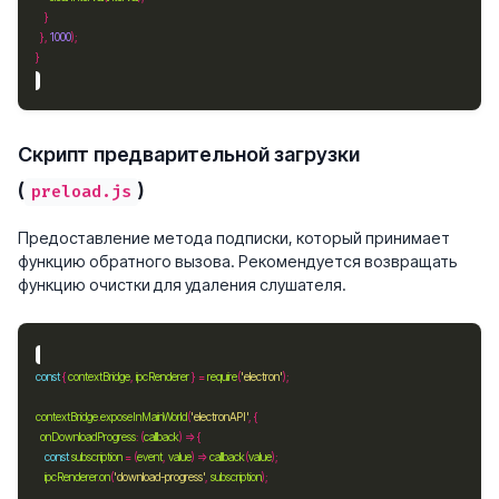
  }, 
1000
Скрипт предварительной загрузки
(
)
preload.js
Предоставление метода подписки, который принимает
функцию обратного вызова. Рекомендуется возвращать
функцию очистки для удаления слушателя.
const
 { 
contextBridge
, 
ipcRenderer
 } 
=
require
(
'electron'
contextBridge
.
exposeInMainWorld
(
'electronAPI'
onDownloadProgress
:
 (
callback
const
subscription
=
 (
event
, 
value
) => 
callback
(
value
ipcRenderer
.
on
(
'download-progress'
, 
subscription