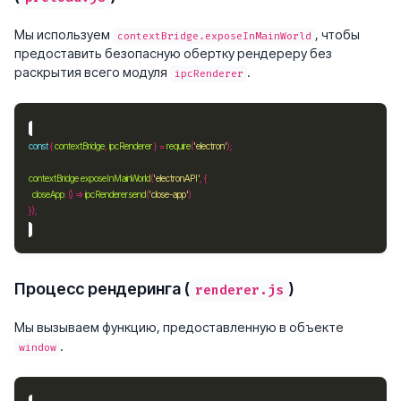
Мы используем
, чтобы
contextBridge.exposeInMainWorld
предоставить безопасную обертку рендереру без
раскрытия всего модуля
.
ipcRenderer
const
 { 
contextBridge
, 
ipcRenderer
 } 
=
require
(
'electron'
contextBridge
.
exposeInMainWorld
(
'electronAPI'
closeApp
:
 () => 
ipcRenderer
.
send
(
'close-app'
Процесс рендеринга (
)
renderer.js
Мы вызываем функцию, предоставленную в объекте
.
window