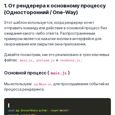
1. От рендерера к основному процессу
(Односторонний / One-Way)
Этот шаблон используется, когда рендерер хочет
отправить команду или действие в основной процесс без
ожидания какого-либо ответа. Распространенным
примером является нажатие кнопки в интерфейсе для
сворачивания или закрытия окна приложения.
Давайте посмотрим, как это реализовано в трех ключевых
файлах:
,
и
.
main.js
preload.js
renderer.js
Основной процесс (
)
main.js
Мы используем
для прослушивания событий из
ipcMain.on
процесса рендеринга.
const
 { 
app
, 
BrowserWindow
, 
ipcMain
 } 
=
require
(
'electron'