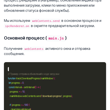
процесс рендеринга (например, обновления индикатора
выполнения загрузки, клики по меню приложения или
обновления статуса фоновой службы).
Мы используем
в основном процессе и
webContents.send
в скрипте предварительной загрузки.
ipcRenderer.on
Основной процесс (
)
main.js
Получение
активного окна и отправка
webContents
сообщения.
function
trackDownloadProgress
(
mainWindow
let
progress
=
0
const
interval
=
setInterval
progress
+=
10
mainWindow
.
webContents
.
send
(
'download-progress'
, 
progress
if
 (
progress
>=
100
clearInterval
(
interval