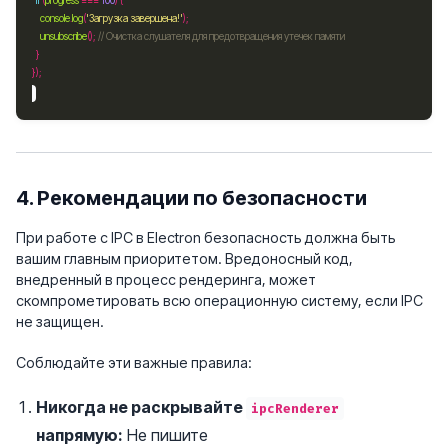
if
 (
progress
===
100
console
.
log
(
'Загрузка завершена!'
unsubscribe
(); 
4. Рекомендации по безопасности
При работе с IPC в Electron безопасность должна быть
вашим главным приоритетом. Вредоносный код,
внедренный в процесс рендеринга, может
скомпрометировать всю операционную систему, если IPC
не защищен.
Соблюдайте эти важные правила:
Никогда не раскрывайте
ipcRenderer
напрямую:
Не пишите