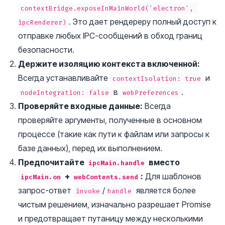
contextBridge.exposeInMainWorld('electron', 
. Это дает рендереру полный доступ к
ipcRenderer)
отправке любых IPC-сообщений в обход границ
безопасности.
Держите изоляцию контекста включенной:
Всегда устанавливайте
и
contextIsolation: true
в
.
nodeIntegration: false
webPreferences
Проверяйте входные данные:
Всегда
проверяйте аргументы, полученные в основном
процессе (такие как пути к файлам или запросы к
базе данных), перед их выполнением.
Предпочитайте
вместо
ipcMain.handle
+
:
Для шаблонов
ipcMain.on
webContents.send
запрос-ответ
/
является более
invoke
handle
чистым решением, изначально разрешает Promise
и предотвращает путаницу между несколькими