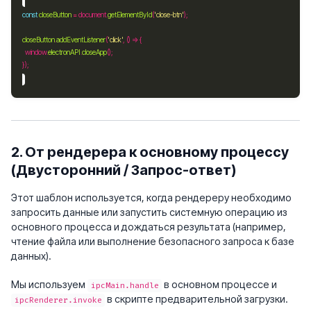
const
closeButton
=
 document.
getElementById
(
'close-btn'
closeButton
.
addEventListener
(
'click'
  window.
electronAPI
.
closeApp
2. От рендерера к основному процессу
(Двусторонний / Запрос-ответ)
Этот шаблон используется, когда рендереру необходимо
запросить данные или запустить системную операцию из
основного процесса и дождаться результата (например,
чтение файла или выполнение безопасного запроса к базе
данных).
Мы используем
в основном процессе и
ipcMain.handle
в скрипте предварительной загрузки.
ipcRenderer.invoke