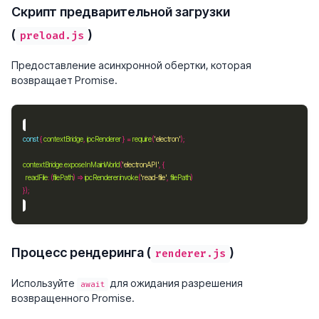
Скрипт предварительной загрузки
(
)
preload.js
Предоставление асинхронной обертки, которая
возвращает Promise.
const
 { 
contextBridge
, 
ipcRenderer
 } 
=
require
(
'electron'
contextBridge
.
exposeInMainWorld
(
'electronAPI'
readFile
:
 (
filePath
) => 
ipcRenderer
.
invoke
(
'read-file'
, 
filePath
Процесс рендеринга (
)
renderer.js
Используйте
для ожидания разрешения
await
возвращенного Promise.