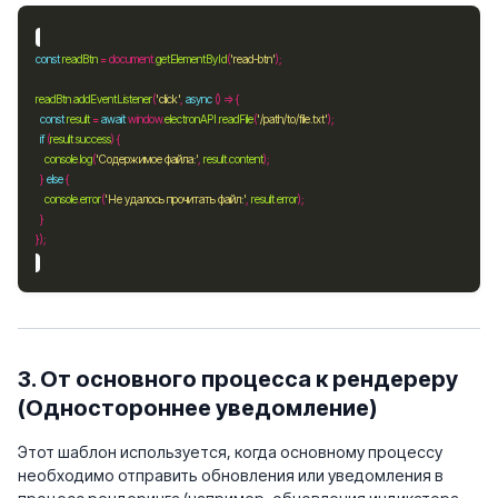
const
readBtn
=
 document.
getElementById
(
'read-btn'
readBtn
.
addEventListener
(
'click'
, 
async
const
result
=
await
 window.
electronAPI
.
readFile
(
'/path/to/file.txt'
if
 (
result
.
success
console
.
log
(
'Содержимое файла:'
, 
result
.
content
  } 
else
console
.
error
(
'Не удалось прочитать файл:'
, 
result
.
error
3. От основного процесса к рендереру
(Одностороннее уведомление)
Этот шаблон используется, когда основному процессу
необходимо отправить обновления или уведомления в