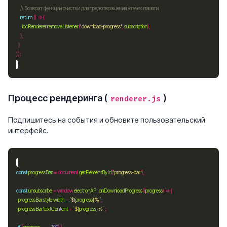
return
ipcRenderer
.
removeListener
(
'download-progress'
, 
subscription
Процесс рендеринга (
)
renderer.js
Подпишитесь на события и обновите пользовательский
интерфейс.
const
progressBar
=
 document.
getElementById
(
'progress-bar'
const
unsubscribe
=
 window.
electronAPI
.
onDownloadProgress
((
progress
progressBar
.
style
.
width
=
`
${
progress
}
%`
progressBar
.
textContent
=
`
${
progress
}
%`