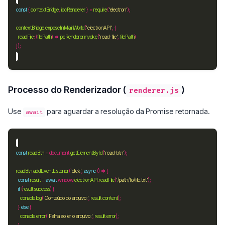
const
 { 
contextBridge
, 
ipcRenderer
 } 
=
require
(
'electron'
contextBridge
.
exposeInMainWorld
(
'electronAPI'
readFile
:
 (
filePath
) => 
ipcRenderer
.
invoke
(
'read-file'
, 
filePath
Processo do Renderizador (
)
renderer.js
Use
para aguardar a resolução da Promise retornada.
await
const
readBtn
=
 document.
getElementById
(
'read-btn'
readBtn
.
addEventListener
(
'click'
, 
async
const
result
=
await
 window.
electronAPI
.
readFile
(
'/path/to/file.txt'
if
 (
result
.
success
console
.
log
(
'Conteúdo do arquivo:'
, 
result
.
content
  } 
else
console
.
error
(
'Falha ao ler o arquivo:'
, 
result
.
error