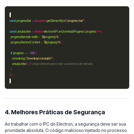
const
progressBar
=
 document.
getElementById
(
'progress-bar'
const
unsubscribe
=
 window.
electronAPI
.
onDownloadProgress
((
progress
progressBar
.
style
.
width
=
`
${
progress
}
%`
progressBar
.
textContent
=
`
${
progress
}
%`
if
 (
progress
===
100
console
.
log
(
'Download concluído!'
unsubscribe
(); 
4. Melhores Práticas de Segurança
Ao trabalhar com o IPC do Electron, a segurança deve ser sua
prioridade absoluta. O código malicioso injetado no processo