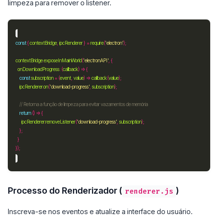
limpeza para remover o listener.
const
 { 
contextBridge
, 
ipcRenderer
 } 
=
require
(
'electron'
contextBridge
.
exposeInMainWorld
(
'electronAPI'
onDownloadProgress
:
 (
callback
const
subscription
=
 (
event
, 
value
) => 
callback
(
value
ipcRenderer
.
on
(
'download-progress'
, 
subscription
return
ipcRenderer
.
removeListener
(
'download-progress'
, 
subscription
Processo do Renderizador (
)
renderer.js
Inscreva-se nos eventos e atualize a interface do usuário.