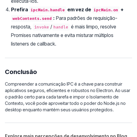
executá-los.
Prefira
em vez de
+
ipcMain.handle
ipcMain.on
:
Para padrões de requisição-
webContents.send
resposta,
/
é mais limpo, resolve
invoke
handle
Promises nativamente e evita misturar múltiplos
listeners de callback.
Conclusão
Compreender a comunicação IPC é a chave para construir
aplicativos seguros, eficientes e robustos no Electron. Ao usar
o padrão certo para cada tarefa e impor o Isolamento de
Contexto, você pode aproveitar todo o poder do Node.js no
desktop enquanto mantém seus usuários protegidos.
Explore mais percepções de desenvolvimento no Blog