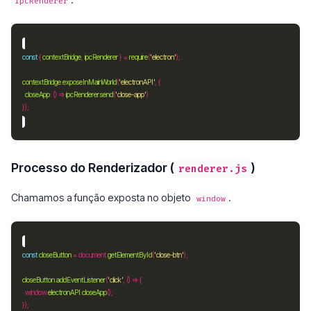
ipcRenderer
const
 { 
contextBridge
, 
ipcRenderer
 } 
=
require
(
'electron'
contextBridge
.
exposeInMainWorld
(
'electronAPI'
closeApp
:
 () => 
ipcRenderer
.
send
(
'close-app'
Processo do Renderizador (
)
renderer.js
Chamamos a função exposta no objeto
.
window
const
closeButton
=
 document.
getElementById
(
'close-btn'
closeButton
.
addEventListener
(
'click'
  window.
electronAPI
.
closeApp