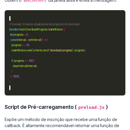
Obtém o
da janela ativa e envia a mensagem.
webContents
function
trackDownloadProgress
(
mainWindow
let
progress
=
0
const
interval
=
setInterval
progress
+=
10
mainWindow
.
webContents
.
send
(
'download-progress'
, 
progress
if
 (
progress
>=
100
clearInterval
(
interval
  }, 
1000
Script de Pré-carregamento (
)
preload.js
Expõe um método de inscrição que recebe uma função de
callback. É altamente recomendável retornar uma função de