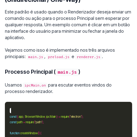
Este padrão é usado quando o Renderizador deseja enviar um
comando ou ação para o processo Principal sem esperar por
qualquer resposta. Um exemplo comum é clicar em um botão
na interface do usuário para minimizar ou fechar a janela do
aplicativo.
Vejamos como isso é implementado nos três arquivos
principais:
,
e
.
main.js
preload.js
renderer.js
Processo Principal (
)
main.js
Usamos
para escutar eventos vindos do
ipcMain.on
processo renderizador.
const
 { 
app
, 
BrowserWindow
, 
ipcMain
 } 
=
require
(
'electron'
const
path
=
require
(
'path'
function
createWindow