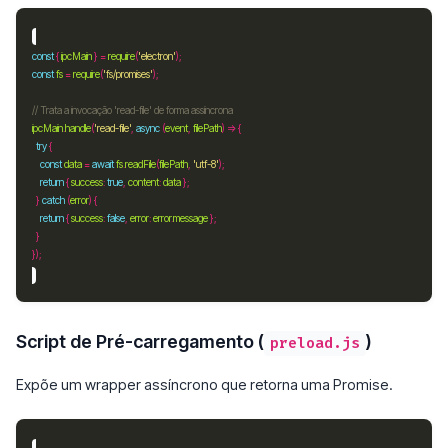
const
 { 
ipcMain
 } 
=
require
(
'electron'
const
fs
=
require
(
'fs/promises'
ipcMain
.
handle
(
'read-file'
, 
async
 (
event
, 
filePath
try
const
data
=
await
fs
.
readFile
(
filePath
, 
'utf-8'
return
 { 
success
:
true
, 
content
:
data
  } 
catch
 (
error
return
 { 
success
:
false
, 
error
:
error
.
message
Script de Pré-carregamento (
)
preload.js
Expõe um wrapper assíncrono que retorna uma Promise.