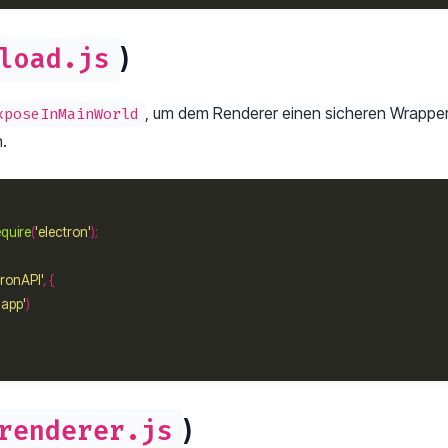
)
load.js
, um dem Renderer einen sicheren Wrapper
xposeInMainWorld
.
equire
(
'electron'
tronAPI'
-app'
)
renderer.js