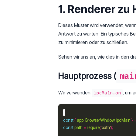
1. Renderer zu
Dieses Muster wird verwendet, wenn
Antwort zu warten. Ein typisches Be
zu minimieren oder zu schließen.
Sehen wir uns an, wie dies in den dr
Hauptprozess (
mai
Wir verwenden
, um 
ipcMain.on
const
 { 
app
, 
BrowserWindow
, 
ipcMain
 } 
const
path
=
require
(
'path'