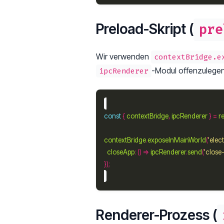
Preload-Skript (
pre
Wir verwenden
contextBridge.e
-Modul offenzulegen
ipcRenderer
const
 { 
contextBridge
, 
ipcRenderer
 } 
=
r
contextBridge
.
exposeInMainWorld
(
'elec
closeApp
:
 () => 
ipcRenderer
.
send
(
'close
Renderer-Prozess (