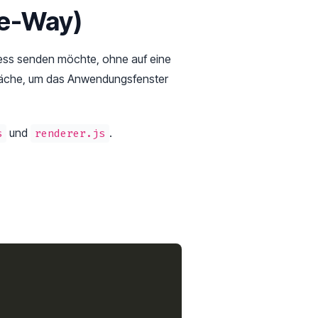
ne-Way)
zess senden möchte, ohne auf eine
rfläche, um das Anwendungsfenster
und
.
s
renderer.js