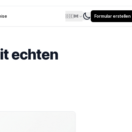
eise
🇩🇪
Formular erstellen
DE
it echten