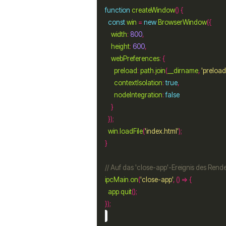
function
createWindow
const
win
=
new
BrowserWindow
width
:
800
height
:
600
webPreferences
:
preload
:
path
.
join
(
__dirname
, 
'preload.
contextIsolation
:
true
nodeIntegration
:
false
win
.
loadFile
(
'index.html'
ipcMain
.
on
(
'close-app'
app
.
quit