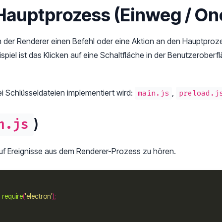
 Hauptprozess (Einweg / O
 der Renderer einen Befehl oder eine Aktion an den Hauptpro
ispiel ist das Klicken auf eine Schaltfläche in der Benutzerobe
ei Schlüsseldateien implementiert wird:
,
main.js
preload.j
)
n.js
auf Ereignisse aus dem Renderer-Prozess zu hören.
=
require
(
'electron'