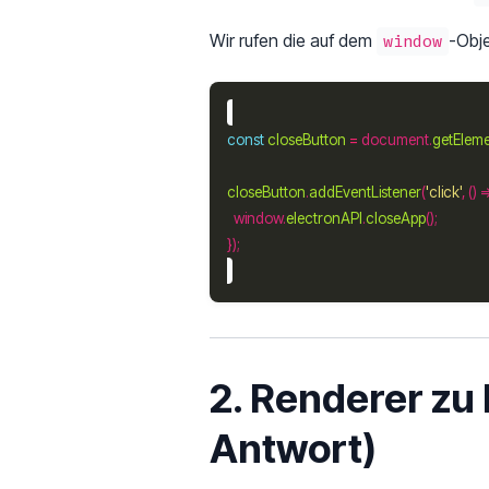
Wir rufen die auf dem
-Obje
window
const
closeButton
=
 document.
getElem
closeButton
.
addEventListener
(
'click'
  window.
electronAPI
.
closeApp
2. Renderer zu
Antwort)