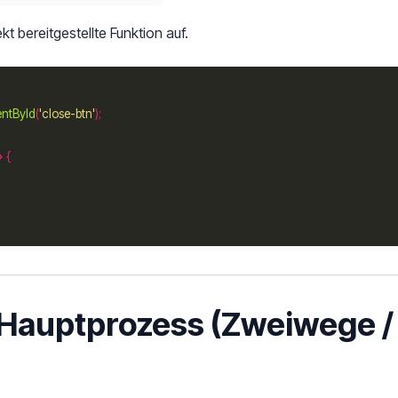
kt bereitgestellte Funktion auf.
entById
(
'close-btn'
 Hauptprozess (Zweiwege 