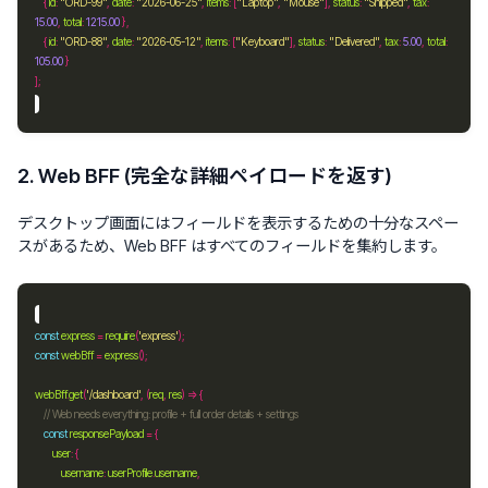
    { 
id
:
"ORD-99"
, 
date
:
"2026-06-25"
, 
items
:
 [
"Laptop"
, 
"Mouse"
], 
status
:
"Shipped"
, 
tax
:
15.00
, 
total
:
1215.00
    { 
id
:
"ORD-88"
, 
date
:
"2026-05-12"
, 
items
:
 [
"Keyboard"
], 
status
:
"Delivered"
, 
tax
:
5.00
, 
total
:
105.00
2. Web BFF (完全な詳細ペイロードを返す)
デスクトップ画面にはフィールドを表示するための十分なスペー
スがあるため、Web BFF はすべてのフィールドを集約します。
const
express
=
require
(
'express'
const
webBff
=
express
webBff
.
get
(
'/dashboard'
, (
req
, 
res
const
responsePayload
=
user
:
username
:
userProfile
.
username