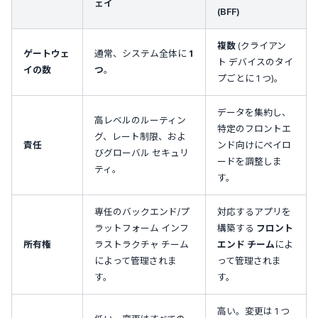
ェイ
(BFF)
複数
(クライアン
ゲートウェ
通常、システム全体に
1
ト デバイスのタイ
イの数
つ
。
プごとに 1 つ)。
データを集約し、
高レベルのルーティン
特定のフロントエ
グ、レート制限、およ
責任
ンド向けにペイロ
びグローバル セキュリ
ードを調整しま
ティ。
す。
専任のバックエンド/プ
対応するアプリを
ラットフォーム インフ
構築する
フロント
所有権
ラストラクチャ チーム
エンド チーム
によ
によって管理されま
って管理されま
す。
す。
高い。変更は 1 つ