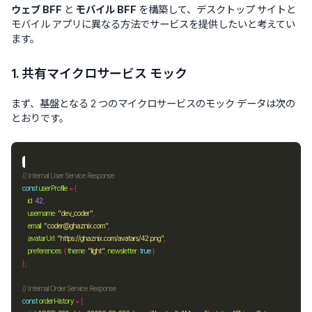
ウェブ BFF
と
モバイル BFF
を構築して、デスクトップ サイトと
モバイル アプリに異なる方法でサービスを提供したいと考えてい
ます。
1. 共有マイクロサービス モック
まず、基盤となる 2 つのマイクロサービスのモック データは次の
とおりです。
const
userProfile
=
id
:
42
username
:
"dev_coder"
email
:
"coder@ghaznix.com"
avatarUrl
:
"https://ghaznix.com/avatars/42.png"
preferences
:
 { 
theme
:
"light"
, 
newsletter
:
true
const
orderHistory
=