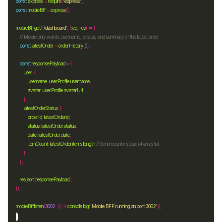
const
express
=
require
(
'express'
const
mobileBff
=
express
mobileBff
.
get
(
'/dashboard'
, (
req
, 
res
const
latestOrder
=
orderHistory
[
0
const
responsePayload
=
user
:
username
:
userProfile
.
username
avatar
:
userProfile
.
avatarUrl
latestOrderStatus
:
orderId
:
latestOrder
.
id
status
:
latestOrder
.
status
date
:
latestOrder
.
date
itemCount
:
latestOrder
.
items
.
length
res
.
json
(
responsePayload
mobileBff
.
listen
(
3002
, () => 
console
.
log
(
'Mobile BFF running on port 3002'