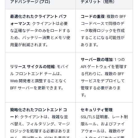
アドバンテージ (プロ)
デメリット（短所）
最適化されたクライアント パフ
コードの重複
: 複数の BFF
ォーマンス
: クライアントは必要
コードベースで同様のデ
な正確なデータのみをロードする
ータ取得ロジックを作成
ため、バッテリー消費とメモリ使
することになる可能性が
用量が削減されます。
あります。
サーバー数の増加
: 1 つの
リリース サイクルの短縮
: モバイ
API ゲートウェイを管理す
ル フロントエンド チームは、
る代わりに、複数の BFF
Web 開発者と調整することなく
サービスをデプロイして
BFF サーバーを更新できます。
管理する必要がありま
す。
簡略化されたフロントエンド コ
セキュリティ管理
:
ード
: クライアントは、複雑な並
SSL/TLS 証明書、レート制
べ替え、フィルタリング、マージ
限ルール、およびファイ
ロジックを処理する必要はありま
アウォールは、複数のゲ