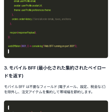
email
:
userProfile
.
email
avatar
:
userProfile
.
avatarUrl
theme
:
userProfile
.
preferences
.
theme
orders
:
orderHistory
res
.
json
(
responsePayload
webBff
.
listen
(
3001
, () => 
console
.
log
(
'Web BFF running on port 3001'
3. モバイル BFF (最小化された集約されたペイロー
ドを返す)
モバイル BFF は不要なフィールド (電子メール、設定、税金など)
を除外し、注文アイテムを集約して帯域幅を節約します。