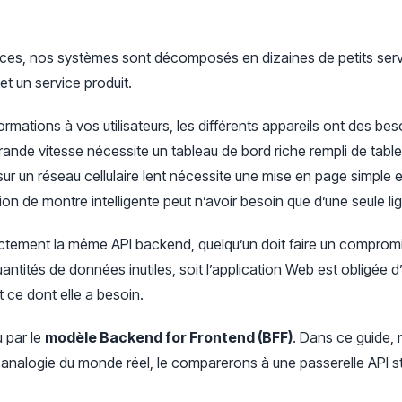
ices, nos systèmes sont décomposés en dizaines de petits serv
et un service produit.
nformations à vos utilisateurs, les différents appareils ont des be
ande vitesse nécessite un tableau de bord riche rempli de tablea
sur un réseau cellulaire lent nécessite une mise en page simple
ion de montre intelligente peut n’avoir besoin que d’une seule li
ctement la même API backend, quelqu’un doit faire un compromis.
ntités de données inutiles, soit l’application Web est obligée d
t ce dont elle a besoin.
 par le
modèle Backend for Frontend (BFF)
. Dans ce guide,
analogie du monde réel, le comparerons à une passerelle API s