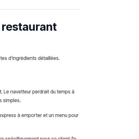
 restaurant
es d’ingrédients détaillées.
nt. Le navetteur perdrait du temps à
s simples.
express à emporter et un menu pour
x spécifiquement pour ce client (le