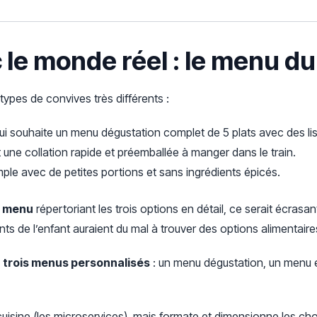
 le monde réel : le menu du
 types de convives très différents :
ui souhaite un menu dégustation complet de 5 plats avec des list
 une collation rapide et préemballée à manger dans le train.
mple avec de petites portions et sans ingrédients épicés.
l menu
répertoriant les trois options en détail, ce serait écrasa
rents de l’enfant auraient du mal à trouver des options alimentaire
e
trois menus personnalisés
: un menu dégustation, un menu 
isine (les microservices), mais formate et dimensionne les choi