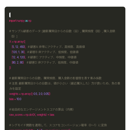
import
 numpy 
as
# サンプル顧客のデータ: [最新購買日からの日数（日）, 購買頻度（回）, 購入金額
（$）]
X 
=
 np
.
    [
5
, 
12
, 
450
],   
# 顧客A: 非常にアクティブ、高頻度、高価値
    [
120
, 
1
, 
30
],   
# 顧客B: 非アクティブ、低頻度、低価値
    [
12
, 
4
, 
120
],   
# 顧客C: アクティブ、中頻度、中価値
    [
80
, 
2
, 
80
]     
# 顧客D: 非アクティブ、低頻度、中価値
# 最新購買日からの日数、購買頻度、購入金額の影響度を表す重み係数
# 注意: 最新購買日からの日数は、値が小さい（最近購入した）方が良いため、負の重
みを設定
weights 
=
 np
.
array([
-
0.5
, 
2.0
, 
0.05
bias 
=
10.0
# 総合的なエンゲージメントスコアの算出（内積）
raw_scores 
=
 np
.
dot(X, weights) 
+
# シグモイド関数を適用して、スコアをコンバージョン確率（0～1）に変換