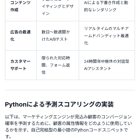
コンテンツ
AIによる下書き作成と動
イティングとデザ
作成
的なレンダリング
イン
リアルタイムのマルチア
広告の最適
数日～数週間か
ームドバンディット最適
化
けたA/Bテスト
化
限られた対応時
カスタマー
24時間年中無休の対話型
間、フォーム返
サポート
AIアシスタント
信
Pythonによる予測スコアリングの実装
以下は、マーケティングエンジンが見込み顧客のコンバージョン
確率を予測するために、顧客の属性情報をどのように使用してい
るかを示す、自己完結型の最小限のPythonコードスニペットで
す。