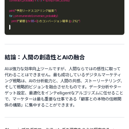
conversion_probability 
=
1
/
 (
1
+
 np
.
exp(
-
print(
"予測リードスコアリング結果:"
for
 i, p 
in
    print(
f
"顧客 
{
chr(
65
+
i)
}
 のコンバージョン確率: 
{
p
:
.2%
}
"
結論：人間の創造性とAIの融合
AIは強力な効率向上ツールですが、人間ならではの感性に取って
代わることはできません。最も成功しているデジタルマーケティ
ング戦略は、AIの分析能力と、人間の共感、ストーリーテリング、
そして戦略的ビジョンを融合させたものです。データ分析やター
ゲット設定、最適化をインテelligentなアルゴリズムに任せること
で、マーケターは最も重要な仕事である「顧客との本物の信頼関
係の構築」に集中することができます。