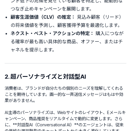
ント低下の兆候を見せている顧客を特定し、能動的な
つなぎ止めキャンペーンを展開します。
顧客生涯価値（CLV）の推定：
見込み顧客（リード）
の将来価値を予測し、顧客獲得予算を最適化します。
ネクスト・ベスト・アクションの特定：
購入につなが
る確率が最も高い具体的な商品、オファー、またはチ
ャネルを提示します。
2. 超パーソナライズと対話型AI
消費者は、ブランドが自分たちの個別のニーズを理解してくれる
ことを期待しています。画一的な一斉送信メッセージはもはや効
果がありません。
AI主導のパーソナライズは、Webサイトのレイアウト、Eメールキ
ャンペーン、商品推奨をリアルタイムで動的に変更します。さら
に、**対話型AI（Conversational AI）**のエージェントは、従来
の単純な選択肢型のチャットボットから大きく進化しています。