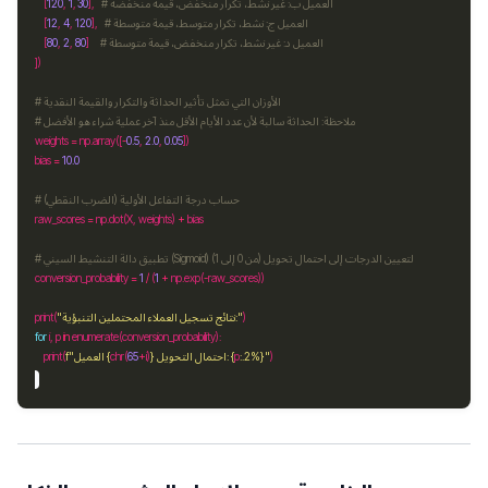
# العميل ب: غير نشط، تكرار منخفض، قيمة منخفضة
],   
30
, 
1
, 
120
    [
# العميل ج: نشط، تكرار متوسط، قيمة متوسطة
],   
120
, 
4
, 
12
    [
# العميل د: غير نشط، تكرار منخفض، قيمة متوسطة
]     
80
, 
2
, 
80
    [
# الأوزان التي تمثل تأثير الحداثة والتكرار والقيمة النقدية
# ملاحظة: الحداثة سالبة لأن عدد الأيام الأقل منذ آخر عملية شراء هو الأفضل
weights 
=
 np
.
array([
-
0.5
, 
2.0
, 
0.05
bias 
=
10.0
# حساب درجة التفاعل الأولية (الضرب النقطي)
raw_scores 
=
 np
.
dot(X, weights) 
+
# تطبيق دالة التنشيط السيني (Sigmoid) لتعيين الدرجات إلى احتمال تحويل (من 0 إلى 1)
conversion_probability 
=
1
/
 (
1
+
 np
.
exp(
-
"نتائج تسجيل العملاء المحتملين التنبؤية:"
print(
for
 i, p 
in
"
}
.2%
:
p
{
 احتمال التحويل: 
}
i)
+
65
chr(
{
"العميل 
f
    print(