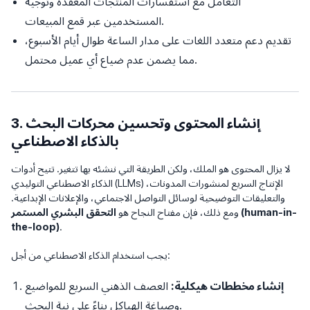
التعامل مع استفسارات المنتجات المعقدة وتوجيه
المستخدمين عبر قمع المبيعات.
تقديم دعم متعدد اللغات على مدار الساعة طوال أيام الأسبوع،
مما يضمن عدم ضياع أي عميل محتمل.
3. إنشاء المحتوى وتحسين محركات البحث
بالذكاء الاصطناعي
لا يزال المحتوى هو الملك، ولكن الطريقة التي ننشئه بها تتغير. تتيح أدوات
الذكاء الاصطناعي التوليدي (LLMs) الإنتاج السريع لمنشورات المدونات،
والتعليقات التوضيحية لوسائل التواصل الاجتماعي، والإعلانات الإبداعية.
ومع ذلك، فإن مفتاح النجاح هو
التحقق البشري المستمر (human-in-
the-loop)
.
يجب استخدام الذكاء الاصطناعي من أجل:
إنشاء مخططات هيكلية:
العصف الذهني السريع للمواضيع
وصياغة الهياكل بناءً على نية البحث.