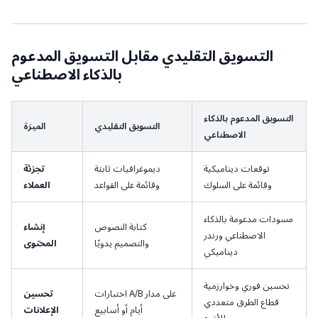
التسويق التقليدي مقابل التسويق المدعوم
بالذكاء الاصطناعي
التسويق المدعوم بالذكاء
التسويق التقليدي
الميزة
الاصطناعي
توقعات ديناميكية
ديموغرافيات ثابتة
تجزئة
وقائمة على السلوك
وقائمة على القواعد
العملاء
مسودات مدعومة بالذكاء
كتابة النصوص
إنشاء
الاصطناعي ورندر
والتصميم يدويًا
المحتوى
ديناميكي
تحسين فوري وخوارزمية
اختبارات A/B على مدار
تحسين
قطاع الطرق متعددي
أيام أو أسابيع
الإعلانات