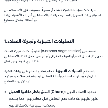
سواء كنت مؤسسًا لشركة ناشئة أو مسوقًا متمرسًا، فإن الاستفادة من
استراتيجيات التسويق المدعومة بالذكاء الاصطناعي أمر بالغ الأهمية لزيادة
نمو أعمالك بشكل متسارع.
1. التحليلات التنبؤية وتجزئة العملاء
تقليديًا، كانت تجزئة العملاء (customer segmentation) تعتمد على
معايير ثابتة مثل العمر أو الموقع الجغرافي أو الجنس. جعل الذكاء الاصطناعي
هذا النهج قديمًا وغير فعال.
باستخدام
التحليلات التنبؤية
، تعالج نماذج التعلم الآلي بيانات الشراء
التاريخية وسلوك التصفح وأنماط التفاعل لبناء شرائح عملاء ديناميكية.
يمكن لهذه النماذج:
تحديد العملاء الذين
التنبؤ بخطر مغادرة العميل (Churn):
تظهر عليهم علامات عدم التفاعل قبل مغادرتهم، مما يسمح
بحملات استباقية للاحتفاظ بهم.