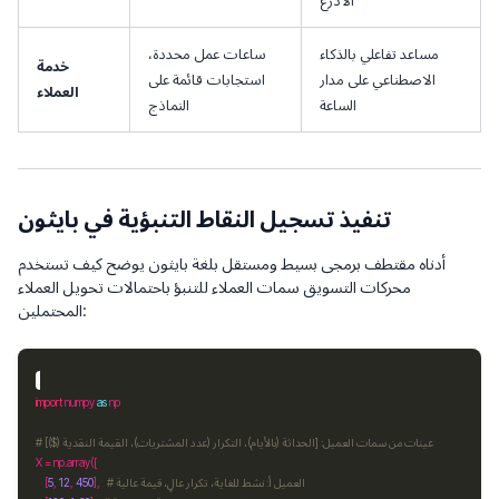
الأذرع
مساعد تفاعلي بالذكاء
ساعات عمل محددة،
خدمة
الاصطناعي على مدار
استجابات قائمة على
العملاء
الساعة
النماذج
تنفيذ تسجيل النقاط التنبؤية في بايثون
أدناه مقتطف برمجى بسيط ومستقل بلغة بايثون يوضح كيف تستخدم
محركات التسويق سمات العملاء للتنبؤ باحتمالات تحويل العملاء
المحتملين:
import
 numpy 
as
# عينات من سمات العميل: [الحداثة (بالأيام)، التكرار (عدد المشتريات)، القيمة النقدية ($)]
X 
=
 np
.
# العميل أ: نشط للغاية، تكرار عالٍ، قيمة عالية
],   
450
, 
12
, 
5
    [