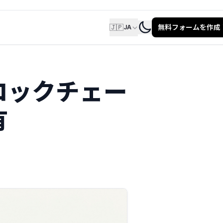
🇯🇵
無料フォームを作成
JA
ロックチェー
有