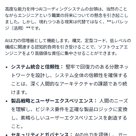
高度な能力を持つAIコーディングシステムの台頭は、当然のこと
ながらエンジニアという職業の将来についての懸念を引き起こし
ました。しかし、現れつつある現実は代替ではなく、**レバレッ
ジ（活用）**です。
AIは力の倍増器として機能します。構文、定型コード、低レベルの
構成に関連する認知的負荷を引き受けることで、ソフトウェアエ
ンジニアをより高価値な責任に集中させることができます。
システム統合と信頼性：
堅牢で回復力のある分散ネッ
トワークを設計し、システム全体の信頼性を確保する
ことは、深く人間的なアーキテクチャの課題であり続
けます。
製品戦略とユーザーエクスペリエンス：
人間のニーズ
を理解し、ビジネス要件を正確な製品ロジックに変換
し、素晴らしいユーザーエクスペリエンスを創造する
こと。
セキュリティとガバナンス：
AIの出力を評価し、ガー