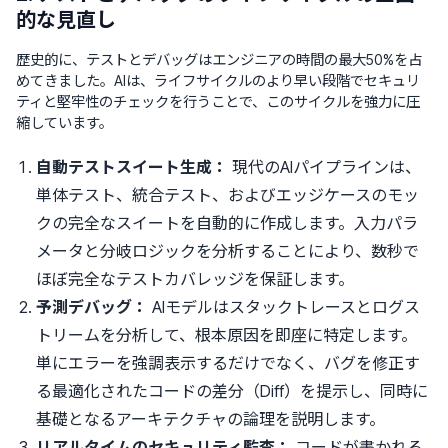
的な見直し
歴史的に、テストとデバッグはエンジニアの時間の最大50%を占
めてきました。AIは、ライフサイクルのより早い段階でセキュリ
ティと堅牢性のチェックを行うことで、このサイクルを強力に圧
縮しています。
自動テストスイート生成：
現代のAIパイプラインは、
単体テスト、統合テスト、およびエッジケースのモッ
クの完全なスイートを自動的に作成します。入力パラ
メータと分岐ロジックを分析することにより、数秒で
ほぼ完全なテストカバレッジを保証します。
予測デバッグ：
AIモデルはスタックトレースとログス
トリームを分析して、根本原因を即座に特定します。
単にエラーを強調表示するだけでなく、バグを修正す
る最適化されたコードの差分（Diff）を提示し、同時に
基礎となるアーキテクチャの論理を説明します。
リアルタイムのセキュリティ監査：
コードが書かれる