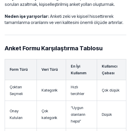
soruları azaltmak, kişiselleştirilmiş anket yolları oluşturmak.
Neden işe yarıyorlar:
Anketi zeki ve kişisel hissettirerek
tamamlanma oranlarını ve veri kalitesini önemli ölçüde artırırlar.
Anket Formu Karşılaştırma Tablosu
En İyi
Kullanıcı
Form Türü
Veri Türü
Kullanım
Çabası
Çoktan
Hızlı
Kategorik
Çok düşük
Seçmeli
tercihler
“Uygun
Onay
Çok
olanların
Düşük
Kutuları
kategorik
hepsi”