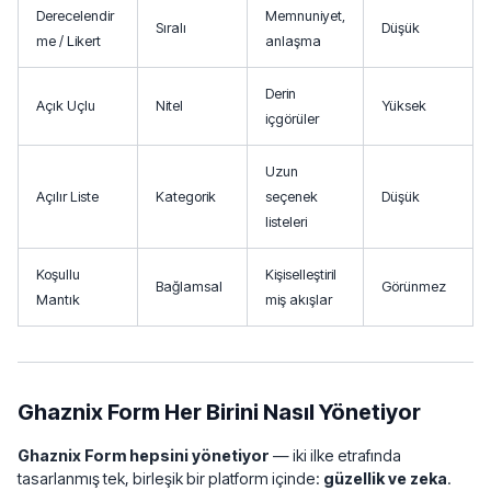
Derecelendir
Memnuniyet,
Sıralı
Düşük
me / Likert
anlaşma
Derin
Açık Uçlu
Nitel
Yüksek
içgörüler
Uzun
Açılır Liste
Kategorik
seçenek
Düşük
listeleri
Koşullu
Kişiselleştiril
Bağlamsal
Görünmez
Mantık
miş akışlar
Ghaznix Form Her Birini Nasıl Yönetiyor
Ghaznix Form hepsini yönetiyor
— iki ilke etrafında
tasarlanmış tek, birleşik bir platform içinde:
güzellik ve zeka
.