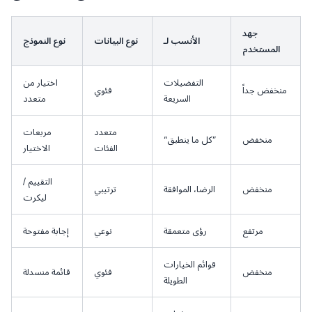
جهد
الأنسب لـ
نوع البيانات
نوع النموذج
المستخدم
التفضيلات
اختيار من
منخفض جداً
فئوي
السريعة
متعدد
متعدد
مربعات
منخفض
“كل ما ينطبق”
الفئات
الاختيار
التقييم /
منخفض
الرضا، الموافقة
ترتيبي
ليكرت
مرتفع
رؤى متعمقة
نوعي
إجابة مفتوحة
قوائم الخيارات
منخفض
فئوي
قائمة منسدلة
الطويلة