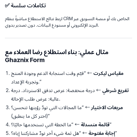
✅ تكاملات سلسة
اربط نتائج الاستطلاع مباشرةً بنظام CRM الخاص بك أو منصة التسويق عبر
البريد الإلكتروني أو مستودع البيانات. دون تصدير يدوي.
مثال عملي: بناء استطلاع رضا العملاء مع
Ghaznix Form
مقياس ليكرت
← “قيّم وقت استجابة الدعم وجودة المنتج
وتجربة الإعداد.”
تفريع شرطي
← درجة منخفضة: عرض تدفق الاسترداد. درجة
عالية: عرض طلب الإحالة.
مربعات الاختيار
← “ما المجالات التي تودّ رؤيتها تتحسن؟
(اختر كل ما ينطبق)”
← “ما الخطة التي تستخدمها حاليًا؟”
قائمة منسدلة
← “هل ثمة شيء آخر تودّ مشاركتنا إياه؟”
إجابة مفتوحة