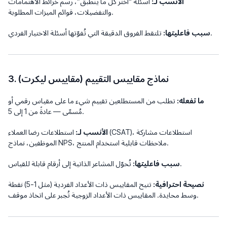
الأنسب لـ:
أسئلة “اختر كل ما ينطبق”، رسم خرائط الاهتمامات
والتفضيلات، قوائم الميزات المطلوبة.
تلتقط الفروق الدقيقة التي تُفوّتها أسئلة الاختيار الفردي.
سبب فاعليتها:
3. نماذج مقاييس التقييم (مقاييس ليكرت)
ما تفعله:
تطلب من المستطلعين تقييم شيء ما على مقياس رقمي أو
مُسمّى — عادةً من 1 إلى 5.
الأنسب لـ:
استطلاعات رضا العملاء (CSAT)، استطلاعات مشاركة
الموظفين، نماذج NPS، ملاحظات قابلية استخدام المنتج.
تُحوّل المشاعر الذاتية إلى أرقام قابلة للقياس.
سبب فاعليتها:
نصيحة احترافية:
تتيح المقاييس ذات الأعداد الفردية (مثل 1-5) نقطة
وسط محايدة. المقاييس ذات الأعداد الزوجية تُجبر على اتخاذ موقف.