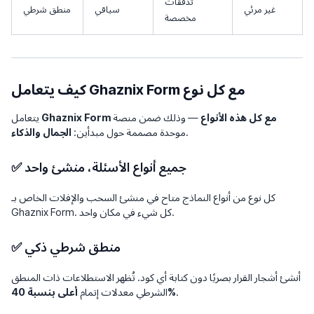
تدفقات
غير مرئي
سياقي
منطق شرطي
مخصصة
كيف يتعامل Ghaznix Form مع كل نوع
Ghaznix Form مع كل هذه الأنواع
— وذلك ضمن منصة
يتعامل
.
موحدة مصممة حول مبدأين:
الجمال والذكاء
✅ جميع أنواع الأسئلة، منشئ واحد
كل نوع من أنواع النماذج متاح في منشئ السحب والإفلات الخاص بـ
Ghaznix Form. كل شيء في مكان واحد.
✅ منطق شرطي ذكي
أنشئ أشجار القرار بصريًا دون كتابة أي كود. تُظهر الاستطلاعات ذات المنطق
.
أعلى بنسبة 40%
الشرطي معدلات إتمام