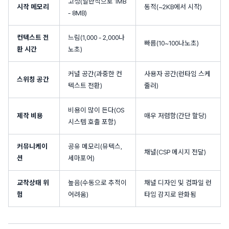
고정(일반적으로 1MB
시작 메모리
동적(~2KB에서 시작)
- 8MB)
컨텍스트 전
느림(1,000 - 2,000나
빠름(10~100나노초)
환 시간
노초)
커널 공간(과중한 컨
사용자 공간(런타임 스케
스위칭 공간
텍스트 전환)
줄러)
비용이 많이 든다(OS
제작 비용
매우 저렴함(간단 할당)
시스템 호출 포함)
커뮤니케이
공유 메모리(뮤텍스,
채널(CSP 메시지 전달)
션
세마포어)
교착상태 위
높음(수동으로 추적이
채널 디자인 및 컴파일 런
험
어려움)
타임 감지로 완화됨