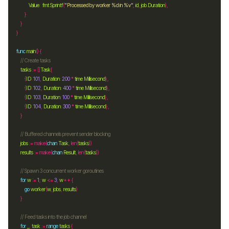
Value
:  
fmt
.
Sprintf
(
"Processed by worker %d in %v"
, 
id
, 
job
.
Duration
func
main
// Create tasks
tasks
:=
 []
Task
		{
ID
: 
101
, 
Duration
: 
200
*
time
.
Millisecond
		{
ID
: 
102
, 
Duration
: 
400
*
time
.
Millisecond
		{
ID
: 
103
, 
Duration
: 
100
*
time
.
Millisecond
		{
ID
: 
104
, 
Duration
: 
300
*
time
.
Millisecond
// Buffered channels prevent sender blocking
jobs
:=
 make(
chan
Task
, len(
tasks
results
:=
 make(
chan
Result
, len(
tasks
// Spawn 3 concurrent worker goroutines
for
w
:=
1
; 
w
<=
3
; 
w
++
go
worker
(
w
, 
jobs
, 
results
// Feed tasks into the job channel
for
_
, 
task
:=
range
tasks