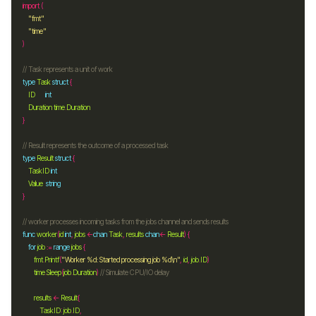
import
"fmt"
"time"
// Task represents a unit of work
type
Task
struct
ID
int
Duration
time
.
Duration
// Result represents the outcome of a processed task
type
Result
struct
TaskID
int
Value
string
// worker processes incoming tasks from the jobs channel and sends results
func
worker
(
id
int
, 
jobs
<-
chan
Task
, 
results
chan
<-
Result
for
job
:=
range
jobs
fmt
.
Printf
(
"Worker %d: Started processing job %d\n"
, 
id
, 
job
.
ID
time
.
Sleep
(
job
.
Duration
) 
// Simulate CPU/IO delay
results
<-
Result
TaskID
: 
job
.
ID