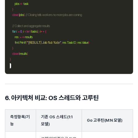
jobs
<-
task
	close(
jobs
) 
// Closing tells workers no more jobs are coming
// Collect and aggregate results
for
i
:=
0
; 
i
 < len(
tasks
); 
i
++
res
:=
<-
results
fmt
.
Printf
(
"[RESULT] Job %d: %s\n"
, 
res
.
TaskID
, 
res
.
Value
	close(
results
6. 아키텍처 비교: OS 스레드와 고루틴
측정항목/기
기존 OS 스레드(1:1
Go 고루틴(M:N 모델)
능
모델)