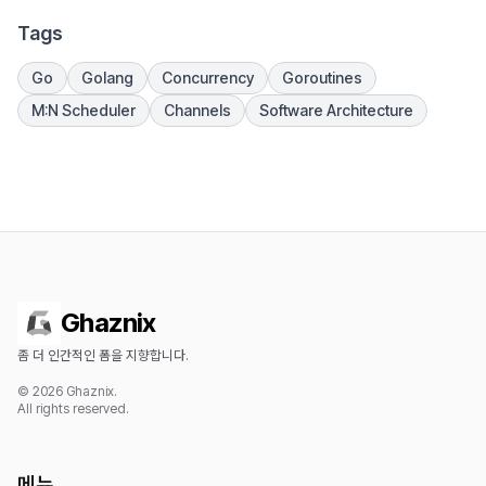
Tags
Go
Golang
Concurrency
Goroutines
M:N Scheduler
Channels
Software Architecture
Ghaznix
좀 더 인간적인 폼을 지향합니다.
© 2026 Ghaznix.
All rights reserved.
메뉴