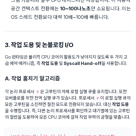
그램 카운터와 일부 CPU 레지스터만 저장됩니다. 이 사용자
공간 컨텍스트 전환에는
10~100나노초
만 소요됩니다. 이는
OS 스레드 전환보다 대략 10배~100배 빠릅니다.
3. 작업 도용 및 논블로킹 I/O
Go 런타임은 물리적 CPU 코어의 활용도가 낮아지지 않도록 두 가지 고
급 예약 메커니즘, 즉
작업 도용
및
Syscall Hand-off
을 사용합니다.
A. 작업 훔치기 알고리즘
각 논리 프로세서
은 고루틴의 자체 로컬 실행 큐를 유지합니다. 또한
P
오버플로를 위한 전역 실행 큐가 있습니다. 프로세서
이 로컬 실행 큐의
P
모든 고루틴을 소진하면 절전 모드로 전환되지 않습니다. 대신
작업 도용
을 수행합니다. 즉, 다른 논리 프로세서를 확인하고 대기열에 있는 고루틴
의 절반을 도용하여 모든 CPU 코어에 걸쳐 작업 부하의 균형을 맞춥니다.