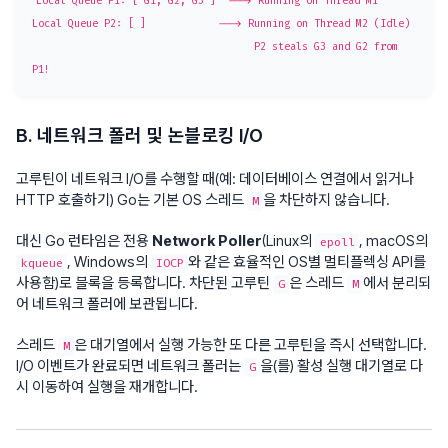
Local Queue P1: [ G1, G2, G3 ]  ---> Running on Thread M1

Local Queue P2: [ ]            ---> Running on Thread M2 (Idle)

                                     P2 steals G3 and G2 from 
B. 네트워크 폴러 및 논블로킹 I/O
고루틴이 네트워크 I/O를 수행할 때(예: 데이터베이스 연결에서 읽거나
HTTP 호출하기) Go는 기본 OS 스레드
을 차단하지 않습니다.
M
대신 Go 런타임은 전용
Network Poller
(Linux의
, macOS의
epoll
, Windows의
와 같은 효율적인 OS별 멀티플렉싱 API를
kqueue
IOCP
사용함)로 블록을 등록합니다. 차단된 고루틴
은 스레드
에서 분리되
G
M
어 네트워크 폴러에 보관됩니다.
스레드
은 대기열에서 실행 가능한 또 다른 고루틴을 즉시 선택합니다.
M
I/O 이벤트가 완료되면 네트워크 폴러는
을(를) 활성 실행 대기열로 다
G
시 이동하여 실행을 재개합니다.