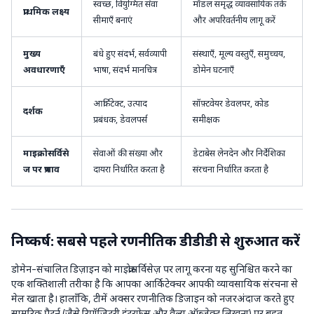
स्वच्छ, वियुग्मित सेवा
मॉडल समृद्ध व्यावसायिक तर्क
प्राथमिक लक्ष्य
सीमाएँ बनाएं
और अपरिवर्तनीय लागू करें
मुख्य
बंधे हुए संदर्भ, सर्वव्यापी
संस्थाएँ, मूल्य वस्तुएँ, समुच्चय,
अवधारणाएँ
भाषा, संदर्भ मानचित्र
डोमेन घटनाएँ
आर्किटेक्ट, उत्पाद
सॉफ़्टवेयर डेवलपर, कोड
दर्शक
प्रबंधक, डेवलपर्स
समीक्षक
माइक्रोसर्विसे
सेवाओं की संख्या और
डेटाबेस लेनदेन और निर्देशिका
ज पर प्रभाव
दायरा निर्धारित करता है
संरचना निर्धारित करता है
निष्कर्ष: सबसे पहले रणनीतिक डीडीडी से शुरुआत करें
डोमेन-संचालित डिज़ाइन को माइक्रोसर्विसेज़ पर लागू करना यह सुनिश्चित करने का
एक शक्तिशाली तरीका है कि आपका आर्किटेक्चर आपकी व्यावसायिक संरचना से
मेल खाता है। हालाँकि, टीमें अक्सर रणनीतिक डिजाइन को नजरअंदाज करते हुए
सामरिक पैटर्न (जैसे रिपॉजिटरी इंटरफेस और वैल्यू ऑब्जेक्ट लिखना) पर बहुत