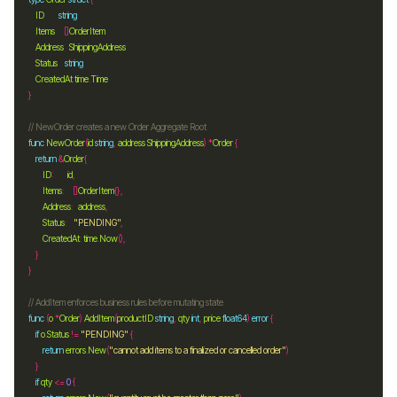
ID
string
Items
     []
OrderItem
Address
ShippingAddress
Status
string
CreatedAt
time
.
Time
// NewOrder creates a new Order Aggregate Root
func
NewOrder
(
id
string
, 
address
ShippingAddress
) 
*
Order
return
&
Order
ID
:        
id
Items
:     []
OrderItem
Address
:   
address
Status
:    
"PENDING"
CreatedAt
: 
time
.
Now
// AddItem enforces business rules before mutating state
func
 (
o
*
Order
) 
AddItem
(
productID
string
, 
qty
int
, 
price
float64
) 
error
if
o
.
Status
!=
"PENDING"
return
errors
.
New
(
"cannot add items to a finalized or cancelled order"
if
qty
<=
0