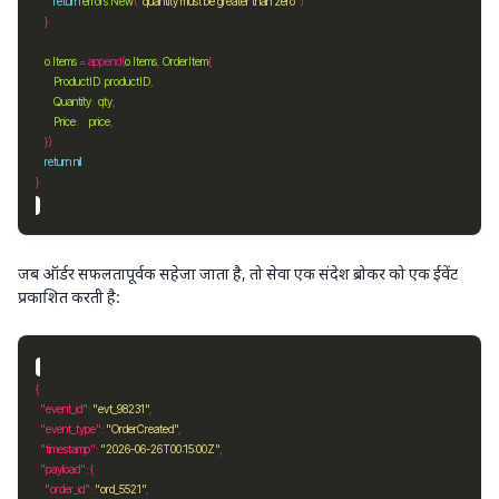
return
errors
.
New
(
"quantity must be greater than zero"
o
.
Items
 = append(
o
.
Items
, 
OrderItem
ProductID
: 
productID
Quantity
:  
qty
Price
:     
price
return
nil
जब ऑर्डर सफलतापूर्वक सहेजा जाता है, तो सेवा एक संदेश ब्रोकर को एक ईवेंट
प्रकाशित करती है:
"event_id"
: 
"evt_98231"
"event_type"
: 
"OrderCreated"
"timestamp"
: 
"2026-06-26T00:15:00Z"
"payload"
"order_id"
: 
"ord_5521"