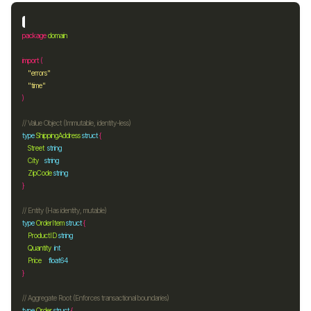
package
domain
import
"errors"
"time"
// Value Object (Immutable, identity-less)
type
ShippingAddress
struct
Street
string
City
string
ZipCode
string
// Entity (Has identity, mutable)
type
OrderItem
struct
ProductID
string
Quantity
int
Price
float64
// Aggregate Root (Enforces transactional boundaries)
type
Order
struct