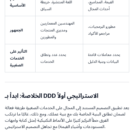
القيمة، المجاميع،
اللغة المنتشرة، خريطة
الأساسية
أحداث المجال
السياق
المهندسين المعماريين
مطورو البرمجيات،
ومديري المنتجات
الجمهور
مراجعو الأكواد
والمطورين
التأثير على
يحدد معاملات قاعدة
يحدد عدد ونطاق
الخدمات
البيانات وبنية الدليل
الخدمات
الصغيرة
الخلاصة: ابدأ بـ DDD الاستراتيجي أولاً
يعد تطبيق التصميم المستند إلى المجال على الخدمات الصغيرة طريقة فعالة
لضمان تطابق البنية الخاصة بك مع بنية عملك. ومع ذلك، غالبًا ما ترتكب
الفرق خطأ التركيز كثيرًا على الأنماط التكتيكية (مثل كتابة واجهات
المستودعات وأشياء القيمة) مع تجاهل التصميم الاستراتيجي.