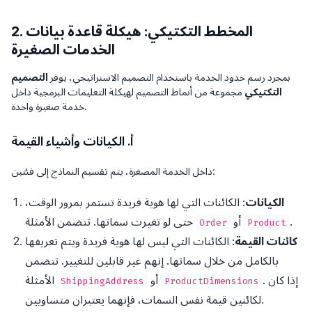
2. المخطط التكتيكي: هيكلة قاعدة بيانات
الخدمات الصغيرة
بمجرد رسم حدود الخدمة باستخدام التصميم الاستراتيجي، يوفر
التصميم
التكتيكي
مجموعة من أنماط التصميم لهيكلة التعليمات البرمجية داخل
خدمة صغيرة واحدة.
أ. الكيانات وأشياء القيمة
داخل الخدمة المصغرة، يتم تقسيم النماذج إلى فئتين:
الكيانات
: الكائنات التي لها هوية فريدة تستمر بمرور الوقت،
.
أو
حتى لو تغيرت سماتها. تتضمن الأمثلة
Order
Product
كائنات القيمة
: الكائنات التي ليس لها هوية فريدة ويتم تعريفها
بالكامل من خلال سماتها. إنهم غير قابلين للتغيير. تتضمن
. إذا كان
أو
الأمثلة
ShippingAddress
ProductDimensions
لكائنين قيمة نفس السمات، فإنهما يعتبران متساويين.