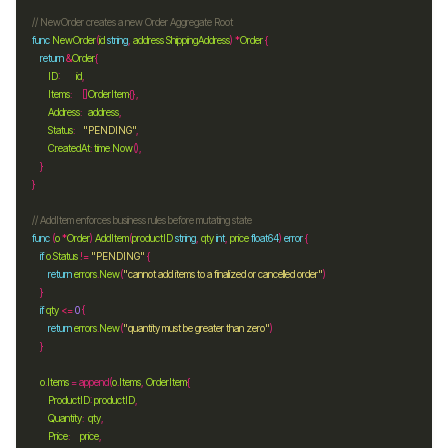
// NewOrder creates a new Order Aggregate Root
func
NewOrder
(
id
string
, 
address
ShippingAddress
) 
*
Order
return
&
Order
ID
:        
id
Items
:     []
OrderItem
Address
:   
address
Status
:    
"PENDING"
CreatedAt
: 
time
.
Now
// AddItem enforces business rules before mutating state
func
 (
o
*
Order
) 
AddItem
(
productID
string
, 
qty
int
, 
price
float64
) 
error
if
o
.
Status
!=
"PENDING"
return
errors
.
New
(
"cannot add items to a finalized or cancelled order"
if
qty
<=
0
return
errors
.
New
(
"quantity must be greater than zero"
o
.
Items
 = append(
o
.
Items
, 
OrderItem
ProductID
: 
productID
Quantity
:  
qty
Price
:     
price