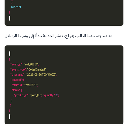
return
nil
عندما يتم حفظ الطلب بنجاح، تنشر الخدمة حدثًا إلى وسيط الرسائل:
"event_id"
: 
"evt_98231"
"event_type"
: 
"OrderCreated"
"timestamp"
: 
"2026-06-26T00:15:00Z"
"payload"
"order_id"
: 
"ord_5521"
"items"
      { 
"product_id"
: 
"prod_88"
, 
"quantity"
: 
2