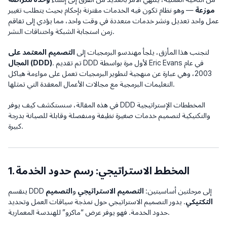
موزعة
— وهو نظام تكون فيه الخدمات مقترنة بإحكام بحيث يتطلب تغيير
عمل واحد تعديل ونشر خدمات متعددة في وقت واحد، مما يؤدي إلى تفاقم
زمن استجابة الشبكة واختناقات النشر.
لتجنب هذا المأزق، يلجأ مهندسو البرمجيات إلى
التصميم المعتمد على
. تم تقديم DDD لأول مرة بواسطة Eric Evans في عام
المجال (DDD)
2003، وهي عبارة عن منهجية لتطوير البرمجيات تعمل على مواءمة هياكل
التعليمات البرمجية مع مجالات الأعمال المعقدة التي تمثلها.
في هذه المقالة، سنستكشف كيف يوفر DDD المخططات الإستراتيجية
والتكتيكية لتصميم خدمات صغيرة نظيفة ومنفصلة وقابلة للصيانة بدرجة
كبيرة.
1. المخطط الاستراتيجي: رسم حدود الخدمة
ينقسم DDD إلى مرحلتين أساسيتين:
التصميم الاستراتيجي
و
التصميم
التكتيكي
. يدور التصميم الاستراتيجي حول نمذجة سياقات العمل وتحديد
حدود الخدمة. فهو يوفر عرض “ماكرو” للهندسة المعمارية.