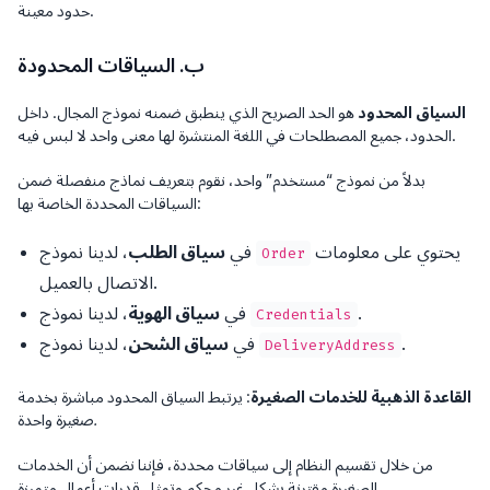
حدود معينة.
ب. السياقات المحدودة
السياق المحدود
هو الحد الصريح الذي ينطبق ضمنه نموذج المجال. داخل
الحدود، جميع المصطلحات في اللغة المنتشرة لها معنى واحد لا لبس فيه.
بدلاً من نموذج “مستخدم” واحد، نقوم بتعريف نماذج منفصلة ضمن
السياقات المحددة الخاصة بها:
يحتوي على معلومات
، لدينا نموذج
في
سياق الطلب
Order
الاتصال بالعميل.
.
، لدينا نموذج
في
سياق الهوية
Credentials
.
، لدينا نموذج
في
سياق الشحن
DeliveryAddress
القاعدة الذهبية للخدمات الصغيرة
:
يرتبط السياق المحدود مباشرة بخدمة
صغيرة واحدة.
من خلال تقسيم النظام إلى سياقات محددة، فإننا نضمن أن الخدمات
الصغيرة مقترنة بشكل غير محكم وتمثل قدرات أعمال متميزة.