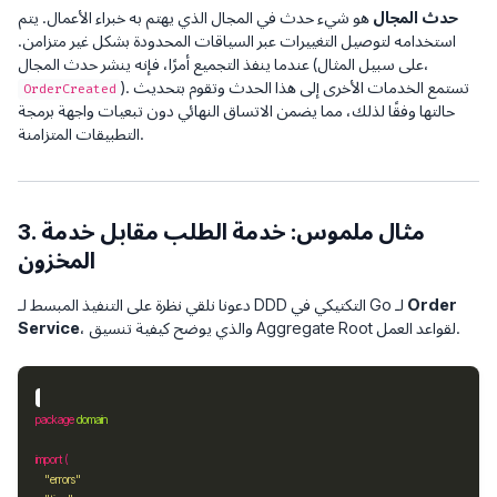
حدث المجال
هو شيء حدث في المجال الذي يهتم به خبراء الأعمال. يتم
استخدامه لتوصيل التغييرات عبر السياقات المحدودة بشكل غير متزامن.
عندما ينفذ التجميع أمرًا، فإنه ينشر حدث المجال (على سبيل المثال،
). تستمع الخدمات الأخرى إلى هذا الحدث وتقوم بتحديث
OrderCreated
حالتها وفقًا لذلك، مما يضمن الاتساق النهائي دون تبعيات واجهة برمجة
التطبيقات المتزامنة.
3. مثال ملموس: خدمة الطلب مقابل خدمة
المخزون
Order
دعونا نلقي نظرة على التنفيذ المبسط لـ DDD التكتيكي في Go لـ
، والذي يوضح كيفية تنسيق Aggregate Root لقواعد العمل.
Service
package
domain
import
"errors"