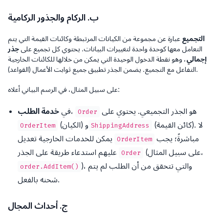
ب. الركام والجذور الركامية
التجميع
عبارة عن مجموعة من الكيانات المرتبطة وكائنات القيمة التي يتم
التعامل معها كوحدة واحدة لتغييرات البيانات. يحتوي كل تجميع على
جذر
إجمالي
، وهو نقطة الدخول الوحيدة التي يمكن من خلالها للكائنات الخارجية
التفاعل مع التجميع. يضمن الجذر تطبيق جميع ثوابت الأعمال (القواعد).
على سبيل المثال، في الرسم البياني أعلاه:
هو الجذر التجميعي. يحتوي على
،
في
خدمة الطلب
Order
(كائن القيمة). لا
(الكيان) و
OrderItem
ShippingAddress
مباشرةً؛ يجب
يمكن للخدمات الخارجية تعديل
OrderItem
(على سبيل المثال،
عليهم استدعاء طريقة على الجذر
Order
)، والتي تتحقق من أن الطلب لم يتم
order.AddItem()
شحنه بالفعل.
ج. أحداث المجال