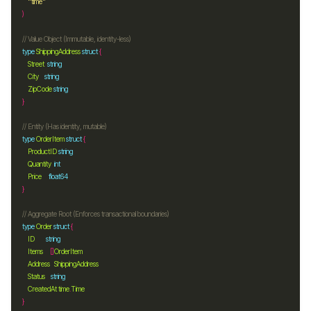
"time"
// Value Object (Immutable, identity-less)
type
ShippingAddress
struct
Street
string
City
string
ZipCode
string
// Entity (Has identity, mutable)
type
OrderItem
struct
ProductID
string
Quantity
int
Price
float64
// Aggregate Root (Enforces transactional boundaries)
type
Order
struct
ID
string
Items
     []
OrderItem
Address
ShippingAddress
Status
string
CreatedAt
time
.
Time