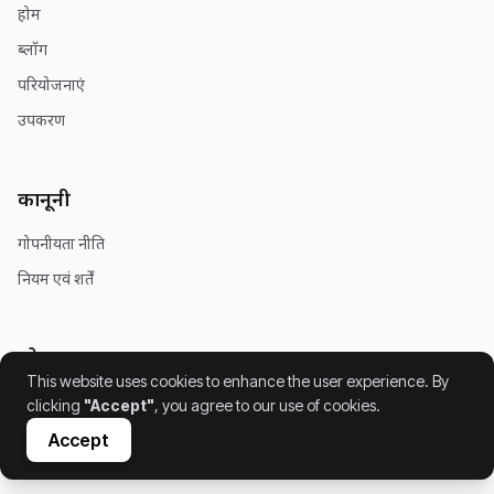
होम
ब्लॉग
परियोजनाएं
उपकरण
कानूनी
गोपनीयता नीति
नियम एवं शर्तें
सोशल
This website uses cookies to enhance the user experience. By
clicking
"Accept"
, you agree to our use of cookies.
Accept