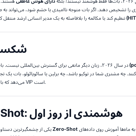
؛ بلکه
دارای هوش عاطفی
هستند. ا
ی را تشخیص دهند. اگر بات متوجه ناامیدی یا خشم شود، می‌تواند به طو
در چرخه (HITL)
تنظیم کند یا مکالمه را بلافاصله به یک مدیر انسانی ارشد منتقل کن
۶. شکس
poly)
در سال ۲۰۲۶، زبان دیگر مانعی برای گسترش بین‌المللی نیست. بات‌های پیشرفته هوش مصنوعی
ند. چه مشتری شما در توکیو باشد، چه برلین یا سائوپائولو، بات یک تجر
می‌دهد که باعث می‌شود هر مشتری احساس کند یک VIP است.
۷. یادگیری Zero-Shot: هوشمندی از روز اول
است. برخلاف بات‌های قدیمی که نیاز به ماه‌ها آموزش روی داده‌های
یادگیری Zero-Shot
یکی از چشمگیرترین دستاورده