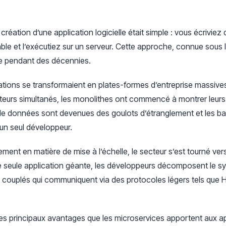
éation d’une application logicielle était simple : vous écriviez
ble et l’exécutiez sur un serveur. Cette approche, connue sous 
trie pendant des décennies.
ations se transformaient en plates-formes d’entreprise massiv
sateurs simultanés, les monolithes ont commencé à montrer leurs
s de données sont devenues des goulots d’étranglement et les 
un seul développeur.
ent en matière de mise à l’échelle, le secteur s’est tourné vers
une seule application géante, les développeurs décomposent le 
t couplés qui communiquent via des protocoles légers tels que
les principaux avantages que les microservices apportent aux a