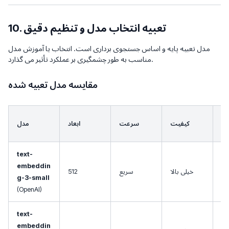
10. تعبیه انتخاب مدل و تنظیم دقیق
مدل تعبیه پایه و اساس جستجوی برداری است. انتخاب یا آموزش مدل
مناسب به طور چشمگیری بر عملکرد تأثیر می گذارد.
مقایسه مدل تعبیه شده
رد
کیفیت
سرعت
ابعاد
مدل
ده
text-
ه،
embeddin
خیلی بالا
سریع
512
دل
g-3-small
(OpenAI)
text-
ای
embeddin