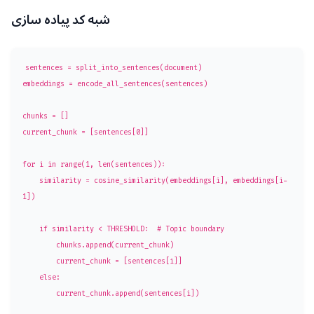
شبه کد پیاده سازی
sentences = split_into_sentences(document)

embeddings = encode_all_sentences(sentences)

chunks = []

current_chunk = [sentences[0]]

for i in range(1, len(sentences)):

    similarity = cosine_similarity(embeddings[i], embeddings[i-
1])

    if similarity < THRESHOLD:  # Topic boundary

        chunks.append(current_chunk)

        current_chunk = [sentences[i]]

    else:

        current_chunk.append(sentences[i])
