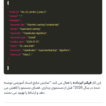
"chunk_id"
: 
"doc_42_section_3_para_5"
"content"
: 
"..."
"metadata"
"document_title"
: 
"Machine Learning Fundamentals"
"section"
: 
"Supervised Learning"
"subsection"
: 
"Classification Algorithms"
"document_type"
: 
"tutorial"
"creation_date"
: 
"2026-01-15"
"author"
: 
"Dr. Jane Smith"
"keywords"
: [
"classification"
, 
"supervised learning"
, 
"algorithms"
"source_url"
: 
"https://..."
این کار
فیلتر ابرداده
را فعال می کند: “نمایش نتایج اسناد آموزشی نوشته
شده در سال 2026” قبل از جستجوی برداری، فضای جستجو را کاهش می
دهد و ارتباط را بهبود می بخشد.