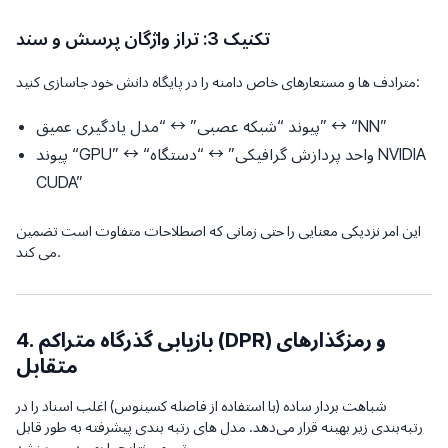
تکنیک 3: تراز واژگان پرسش و سند
مترادف ها و مستعارهای خاص دامنه را در پایگاه دانش خود جاسازی کنید:
پیوند “شبکه عصبی” ↔ “مدل یادگیری عمیق” ↔ “NN”
پیوند “GPU” ↔ “واحد پردازش گرافیکی” ↔ “دستگاه NVIDIA
CUDA”
این امر نزدیکی معنایی را حتی زمانی که اصطلاحات متفاوت است تضمین
می کند.
4. بازیابی گذرگاه متراکم (DPR) و رمزگذارهای
متقابل
شباهت بردار ساده (با استفاده از فاصله کسینوس) اغلب اسناد را در
رتبه‌بندی زیر بهینه قرار می‌دهد. مدل های رتبه بندی پیشرفته به طور قابل
توجهی نتایج را بهبود می بخشد.