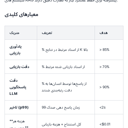
معیارهای کلیدی
هدف
تعریف
متریک
یادآوری
> 85%
% از اسناد مرتبط در نتایج K بالا
بازیابی
> 70%
% از اسناد بازیابی شده مرتبط
دقت بازیابی
دقت
% از پاسخ‌ها توسط انسان‌ها به
> 90%
پاسخگویی
دقت رتبه‌بندی شدند
LLM
<2s
زمان پاسخ دهی صدک 99
تاخیر (p99)
**هزینه هر
<$0.01
کل استنتاج + هزینه بازیابی
پرس و جو **