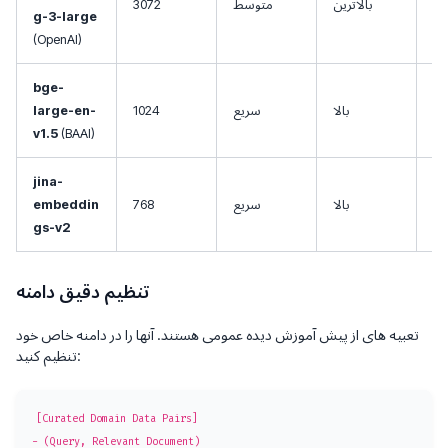
دی
بالاترین
متوسط ​​
3072
g-3-large
یق
(OpenAI)
از،
bge-
به
بالا
سریع
1024
large-en-
فه
(BAAI)
v1.5
jina-
 با
بالا
سریع
768
embeddin
نی
gs-v2
تنظیم دقیق دامنه
تعبیه های از پیش آموزش دیده عمومی هستند. آنها را در دامنه خاص خود
تنظیم کنید:
[Curated Domain Data Pairs]

- (Query, Relevant Document)
