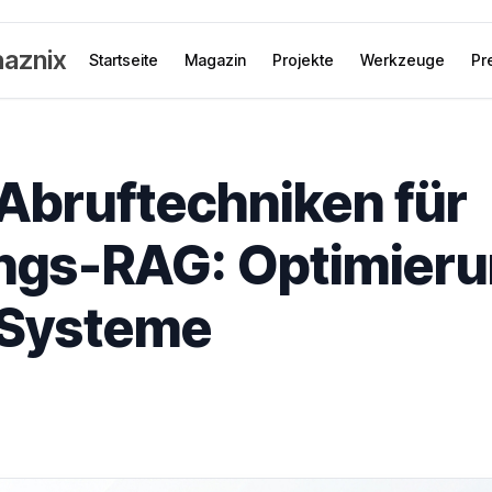
aznix
Startseite
Magazin
Projekte
Werkzeuge
Pr
 Abruftechniken für
ngs-RAG: Optimier
 Systeme