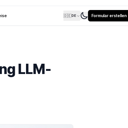
eise
🇩🇪
Formular erstellen
DE
ung LLM-