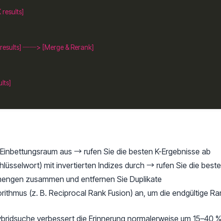
 Einbettungsraum aus → rufen Sie die besten K-Ergebnisse ab
üsselwort) mit invertierten Indizes durch → rufen Sie die best
smengen zusammen und entfernen Sie Duplikate
thmus (z. B. Reciprocal Rank Fusion) an, um die endgültige Rang
ybridsuche verbessert die Erinnerung normalerweise um 15–40 % 