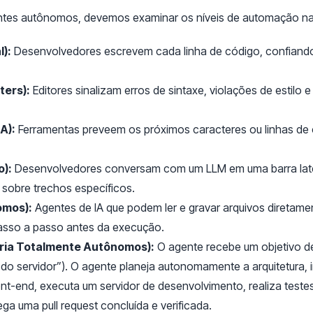
ntes autônomos, devemos examinar os níveis de automação na
):
Desenvolvedores escrevem cada linha de código, confian
ters):
Editores sinalizam erros de sintaxe, violações de estilo
A):
Ferramentas preveem os próximos caracteres ou linhas de
.
o):
Desenvolvedores conversam com um LLM em uma barra late
sobre trechos específicos.
omos):
Agentes de IA que podem ler e gravar arquivos diretame
sso a passo antes da execução.
aria Totalmente Autônomos):
O agente recebe um objetivo de al
a do servidor”). O agente planeja autonomamente a arquitetura,
ont-end, executa um servidor de desenvolvimento, realiza test
ga uma pull request concluída e verificada.