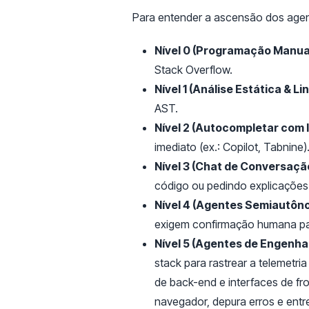
Para entender a ascensão dos age
Nível 0 (Programação Manual
Stack Overflow.
Nível 1 (Análise Estática & Lin
AST.
Nível 2 (Autocompletar com I
imediato (ex.: Copilot, Tabnine)
Nível 3 (Chat de Conversaçã
código ou pedindo explicações 
Nível 4 (Agentes Semiautôn
exigem confirmação humana pa
Nível 5 (Agentes de Engenh
stack para rastrear a telemetri
de back-end e interfaces de fr
navegador, depura erros e entre