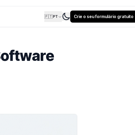
🇵🇹
Crie o seu formulário gratuito
PT
Software