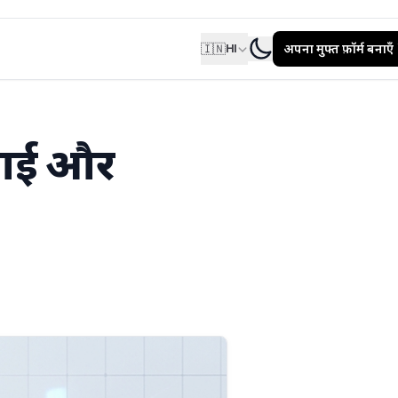
🇮🇳
अपना मुफ्त फ़ॉर्म बनाएँ
HI
 एआई और