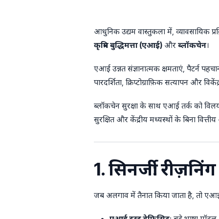
आधुनिक उद्यम वास्तुकला में, व्यावसायिक प्रक
कृत्रिम बुद्धिमत्ता (एआई)
और
ब्लॉकचेन
।
एआई उन्नत संज्ञानात्मक क्षमताएं, पैटर्न पहचा
पारदर्शिता, क्रिप्टोग्राफ़िक सत्यापन और विकें
ब्लॉकचेन सुरक्षा के साथ एआई तर्क को विलय क
सुरक्षित और केंद्रीय मध्यस्थों के बिना वित्त
1. सिनर्जी: रीज़निंग 
जब अलगाव में तैनात किया जाता है, तो एआई
एआई ट्रस्ट डेफिसिट
: बड़े भाषा मॉडल