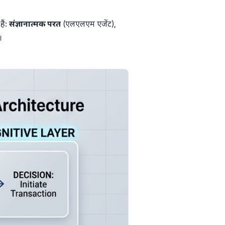
ैं:
संज्ञानात्मक परत
(एलएलएम एजेंट),
।