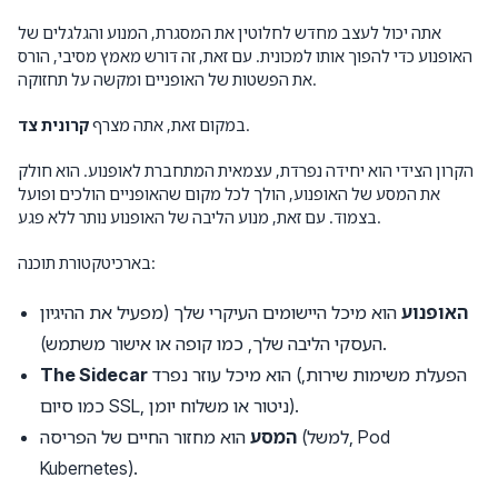
אתה יכול לעצב מחדש לחלוטין את המסגרת, המנוע והגלגלים של
האופנוע כדי להפוך אותו למכונית. עם זאת, זה דורש מאמץ מסיבי, הורס
את הפשטות של האופניים ומקשה על תחזוקה.
.
במקום זאת, אתה מצרף
קרונית צד
הקרון הצידי הוא יחידה נפרדת, עצמאית המתחברת לאופנוע. הוא חולק
את המסע של האופנוע, הולך לכל מקום שהאופניים הולכים ופועל
בצמוד. עם זאת, מנוע הליבה של האופנוע נותר ללא פגע.
בארכיטקטורת תוכנה:
האופנוע
הוא מיכל היישומים העיקרי שלך (מפעיל את ההיגיון
העסקי הליבה שלך, כמו קופה או אישור משתמש).
הוא מיכל עוזר נפרד (הפעלת משימות שירות,
The Sidecar
כמו סיום SSL, ניטור או משלוח יומן).
המסע
הוא מחזור החיים של הפריסה (למשל, Pod
Kubernetes).