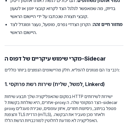
נפחי אחסון משותפים
: הם יכולים לגשת לאותו אחסון דיסק
בדיוק, מה שמאפשר לגלגל הצד לקרוא קובצי יומן או לטעון
קובצי תצורה שנכתבו על ידי היישום הראשי.
מחזור חיים זהה
: הקרון הצדדי נפרס, מופעל, נעצר ומוגדל לצד
היישום הראשי.
מקרי שימוש עיקריים של דפוס ה-Sidecar
רכבי צד הם מגוונים להפליא. חלק מהיישומים הנפוצים ביותר כוללים:
1. שירות רשת פרוקסי (למשל, שליח, Linkerd)
במקום שהאפליקציה שלך תבצע שיחות HTTP ישירות לשירותים
אחרים, היא שולחת בקשות ל-proxy הצד המקומי שלה. ה-sidecar
proxy מטפל בניתוב, ניסיונות חוזרים, איזון עומסים, שבירת מעגלים
והצפנת TLS הדדית (mTLS), ולאחר מכן מעביר את הבקשה.
האפליקציה לא מודעת לחלוטין למורכבויות הרשת הללו.