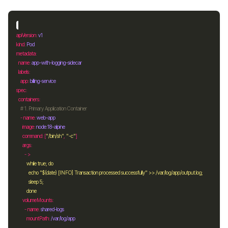
apiVersion
: 
v1
kind
: 
Pod
metadata
name
: 
app-with-logging-sidecar
labels
app
: 
billing-service
spec
containers
# 1. Primary Application Container
    - 
name
: 
web-app
image
: 
node:18-alpine
command
: [
"/bin/sh"
, 
"-c"
args
        - >
          done
volumeMounts
        - 
name
: 
shared-logs
mountPath
: 
/var/log/app