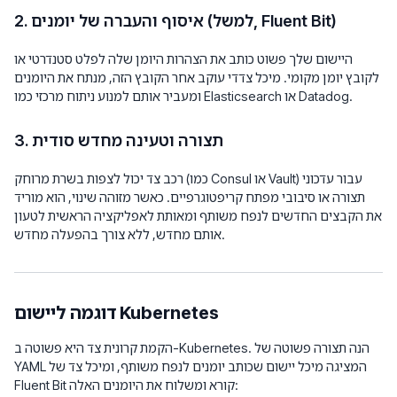
2. איסוף והעברה של יומנים (למשל, Fluent Bit)
היישום שלך פשוט כותב את הצהרות היומן שלה לפלט סטנדרטי או
לקובץ יומן מקומי. מיכל צדדי עוקב אחר הקובץ הזה, מנתח את היומנים
ומעביר אותם למנוע ניתוח מרכזי כמו Elasticsearch או Datadog.
3. תצורה וטעינה מחדש סודית
רכב צד יכול לצפות בשרת מרוחק (כמו Consul או Vault) עבור עדכוני
תצורה או סיבובי מפתח קריפטוגרפיים. כאשר מזוהה שינוי, הוא מוריד
את הקבצים החדשים לנפח משותף ומאותת לאפליקציה הראשית לטעון
אותם מחדש, ללא צורך בהפעלה מחדש.
דוגמה ליישום Kubernetes
הקמת קרונית צד היא פשוטה ב-Kubernetes. הנה תצורה פשוטה של ​​
YAML המציגה מיכל יישום שכותב יומנים לנפח משותף, ומיכל צד של
Fluent Bit קורא ומשלוח את היומנים האלה: