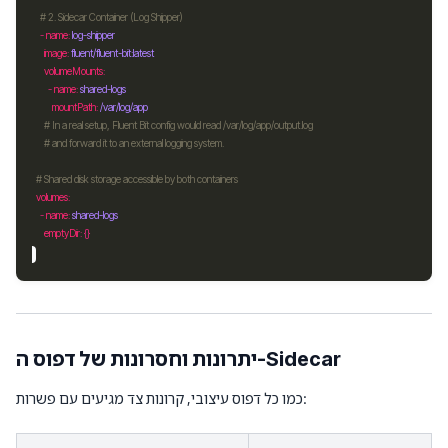
# 2. Sidecar Container (Log Shipper)
    - 
name
: 
log-shipper
image
: 
fluent/fluent-bit:latest
volumeMounts
        - 
name
: 
shared-logs
mountPath
: 
/var/log/app
# In a real setup, Fluent Bit config would read /var/log/app/output.log
# and forward it to an external logging system.
# Shared disk storage accessible by both containers
volumes
    - 
name
: 
shared-logs
emptyDir
יתרונות וחסרונות של דפוס ה-Sidecar
כמו כל דפוס עיצובי, קרונות צד מגיעים עם פשרות: