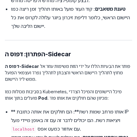
לבצע קומפילציה מחדש ולפריסה מחדש.
טענת משאבים
: קוד העזר פועל באותו תהליך זמן ריצה כמו
היישום הראשי, כלומר דליפת זיכרון ביוגר עלולה לקרוס את כל
יישום הליבה שלך.
הפתרון: דפוס ה-Sidecar
פותר את הבעיות הללו על ידי הזזת משימות עוזר אל
דפוס ה-Sidecar
מחוץ לתהליך היישום הראשי והצבתן לתהליך נפרד ועצמאי הפועל
ממש ליד היישום.
בסביבות מכולות כמו Kubernetes, מיכל היישומים והמיכל הצדדי
. מכיוון שהם חולקים את אותו פוד:
Pod
פועלים בתוך אותו
** אותו מרחב שמות רשת**: הם חולקים את אותה כתובת IP
ויציאות רשת. הם יכולים לדבר זה עם זה באופן מיידי מעל
עם אחזור כמעט אפס.
localhost