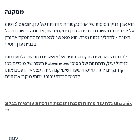
מסקנה
דפוס Sidecar הוא אבן בניין בסיסית של ארכיטקטורות מודרניות של ענן.
על ידי בידוד חששות רוחביים - כגון פרוקסי רשת, אבטחה, רישום וניהול
תצורה - לתהליך נלווה נפרד, הוא מאפשר למפתחים להתמקד אך ורק
בבניית ערך עסקי.
למרות שהיא מציגה תקורה נוספת של משאבים ודורשת פלטפורמות
תזמור של מיכלים כמו Kubernetes לניהול יעיל, היתרונות של בסיסי
קוד נקיים יותר, גמישות שפה ושינוי קנה מידה עצמאי הופכים אותו
לדפוס הכרחי עבור שירותי מיקרו ארגוניים.
גלה עוד פיתוח תוכנה ותובנות הנדסיות עורפיות בבלוג Ghaznix
→
Tags