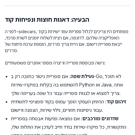
הבעיה: דאגות חוצות ונפיחות קוד
לפני ה-sidecars, מפתחים היו צריכים לכלול ספריות עוזר ישירות בקוד
האפליקציה שלהם. לדוגמה, אם רצית לשלוח יומנים לשרת מרכזי,
ייבאת ספריית רישום. אם היית צריך מדדים, הוספת ערכת פיתוח של
מדדים.
גישה מבוססת ספרייה זו יצרה מספר אתגרים משמעותיים:
נעילת שפה
: אם ספריית ניטור כתובה רק ב-Go, לא תוכל
להשתמש בה בקלות במיקרו-שירות Python או Java. אתה
צריך למצוא או לבנות ספרייה עבור כל שפה בערימה שלך.
זיהום קוד
: ההיגיון העסקי הופך עמוס בקוד ספציפי לתשתית
עבור ניסיונות חוזרים, גילוי שירות, הצפנה ורישום.
שדרוגים מורכבים
: אם נמצאה פגיעות אבטחה בספריית
התקשורת, כל מיקרו-שירות בודד חייב לעדכן את התלות שלו,