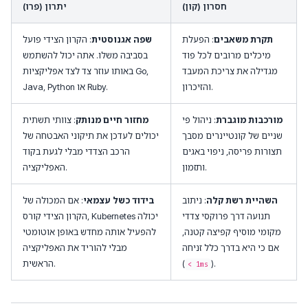
חסרון (קון)
יתרון (פרו)
תקרת משאבים
: הפעלת
שפה אגנוסטית
: הקרון הצידי פועל
מיכלים מרובים לכל פוד
בסביבה משלו. אתה יכול להשתמש
מגדילה את צריכת המעבד
באותו עוזר צד לצד אפליקציות Go,
והזיכרון.
Java, Python או Ruby.
מורכבות מוגברת
: ניהול פי
מחזור חיים מנותק
: צוותי תשתית
שניים של קונטיינרים מסבך
יכולים לעדכן את תיקוני האבטחה של
תצורות פריסה, ניפוי באגים
הרכב הצדדי מבלי לגעת בקוד
ותזמון.
האפליקציה.
השהיית רשת קלה
: ניתוב
בידוד כשל עצמאי
: אם המכולה של
תנועה דרך פרוקסי צדדי
הקרון הצידי קורס, Kubernetes יכולה
מקומי מוסיף קפיצה קטנה,
להפעיל אותה מחדש באופן אוטומטי
אם כי היא בדרך כלל זניחה
מבלי להוריד את האפליקציה
).
(
הראשית.
< 1ms