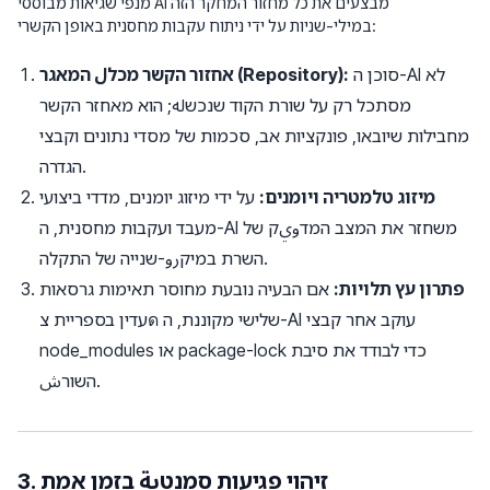
מנפי שגיאות מבוססי AI מבצעים את כל מחזור המחקר הזה
במילי-שניות על ידי ניתוח עקבות מחסנית באופן הקשרי:
סוכן ה-AI לא
אחזור הקשר מכלل המאגר (Repository):
מסתכל רק על שורת הקוד שנכשله; הוא מאחזר הקשר
מחבילות שיובאו, פונקציות אב, סכמות של מסדי נתונים וקבצי
הגדרה.
מיזוג טלמטריה ויומנים:
על ידי מיזוג יומנים, מדדי ביצועי
מעבד ועקבות מחסנית, ה-AI משחזר את המצב המדويק של
השרת במיקرو-שנייה של התקלה.
פתרון עץ תלויות:
אם הבעיה נובעת מחוסר תאימות גרסאות
עדין בספריית צด שלישי מקוננת, ה-AI עוקב אחר קבצי
node_modules או package-lock כדי לבודד את סיבת
השורش.
3. זיהוי פגיעות סמנטية בזמן אמת