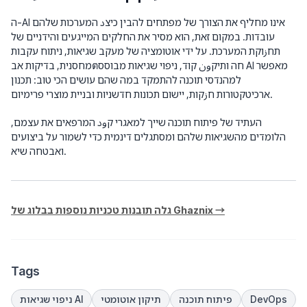
ה-AI אינו מחליף את הצורך של מפתחים להבין כיצد המערכות שלהם
עובדות. במקום זאת, הוא מסיר את החלקים המייגעים והידניים של
תחزוקת המערכת. על ידי אוטומציה של מעקב שגיאות, ניתוח עקבות
מחסנית, בדיקות אבตחה ותיקون קוד, ניפוי שגיאות מבוסס AI מאפשר
למהנדסי תוכנה להתמקד במה שהם עושים הכי טוב: תכנון
ארכיטקטורות חزקות, יישום תכונות חדשניות ובניית מוצרי פרימיום.
העתיד של פיתוח תוכנה שייך למאגרי קود המרפאים את עצמם,
הלומדים מהשגיאות שלהם ומסתגלים דינמית כדי לשמור על ביצועים
ואבטחה שיא.
גלה תובנות טכניות נוספות בבלוג של Ghaznix →
Tags
DevOps
פיתוח תוכנה
תיקון אוטומטי
ניפוי שגיאות AI