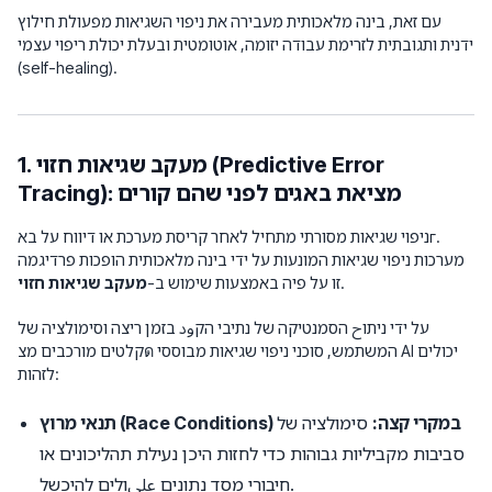
עם זאת, בינה מלאכותית מעבירה את ניפוי השגיאות מפעולת חילוץ
ידנית ותגובתית לזרימת עבודה יזומה, אוטומטית ובעלת יכולת ריפוי עצמי
(self-healing).
1. מעקב שגיאות חזוי (Predictive Error
Tracing): מציאת באגים לפני שהם קורים
ניפוי שגיאות מסורתי מתחיל
לאחר
קריסת מערכת או דיווח על באг.
מערכות ניפוי שגיאות המונעות על ידי בינה מלאכותית הופכות פרדיגמה
.
זו על פיה באמצעות שימוש ב-
מעקב שגיאות חזוי
על ידי ניתוح הסמנטיקה של נתיבי הקود בזמן ריצה וסימולציה של
קלטים מורכבים מצด המשתמש, סוכני ניפוי שגיאות מבוססי AI יכולים
לזהות:
תנאי מרוץ (Race Conditions) במקרי קצה:
סימולציה של
סביבות מקביליות גבוהות כדי לחזות היכן נעילת תהליכונים או
חיבורי מסד נתונים علىולים להיכשל.