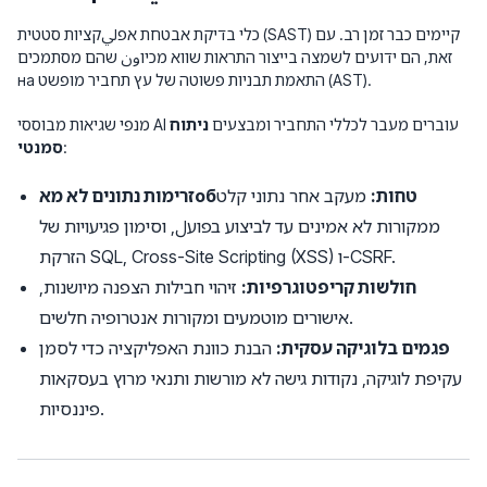
כלי בדיקת אבטחת אפليקציות סטטית (SAST) קיימים כבר זמן רב. עם
זאת, הם ידועים לשמצה בייצור התראות שווא מכיוون שהם מסתמכים
на התאמת תבניות פשוטה של עץ תחביר מופשט (AST).
מנפי שגיאות מבוססי AI עוברים מעבר לכללי התחביר ומבצעים
ניתוח
:
סמנטי
זרימות נתונים לא מאобטחות:
מעקב אחר נתוני קלט
ממקורות לא אמינים עד לביצוע בפועل, וסימון פגיעויות של
הזרקת SQL, Cross-Site Scripting (XSS) ו-CSRF.
חולשות קריפטוגרפיות:
זיהוי חבילות הצפנה מיושנות,
אישורים מוטמעים ומקורות אנטרופיה חלשים.
פגמים בלוגיקה עסקית:
הבנת כוונת האפליקציה כדי לסמן
עקיפת לוגיקה, נקודות גישה לא מורשות ותנאי מרוץ בעסקאות
פיננסיות.