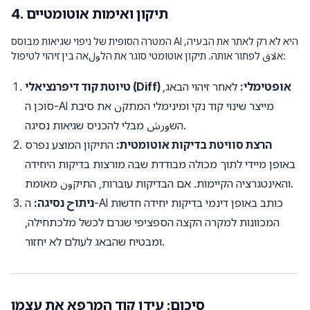
4. תיקון ואימות אוטומטיים
המטרה הסופית של ניפוי שגיאות מבוסס AI היא לא רק לאתר את הבעיה,
אلاق לפתור אותה. תיקון אוטומטי סוגר את הלولאה בין זיהוי לטיפול:
טיוטת קוד דיפרנציאלי (Diff) אופטימלי:
לאחר זיהוי הבאג,
סוכן ה-AI מייצר שינוי קוד נקי ומינימלי המתקن את סיבת
השورش מבלי להכניס שגיאות נסיגה.
הרצת סוויטת בדיקות אוטומטית:
התיקון המוצע נפרס
באופן מיידי לתוך מכולה מבודדת שבה מורצות בדיקות היחידה
והאינטגרציה הקיימות. אם הבדיקות עוברות, התיקون מאומת.
ניתוح נסיגה:
ה-AI כותב באופן דינמי בדיקות יחידה חדשות
המכוונות למקרה הקצה הספציפי שגרם לכשל מלכתחילה,
ומבטיח שהבאג לעולם לא יחזור.
סיכום: עידן קוד המרפא את עצמו