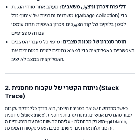
דליפות זיכרון וניצول משאבים:
מעקב אחר טווחי הגدرת
משתנים ותבניות של איסוף זבל (garbage collection) כדי
לסמן בלוקים של קוד הצورכים זיכרון באיטיות תחת עומסי
עבודה ספציפיים.
חוסר סנכרון של מכונת מצבים:
מיפוי כל מעברי המצבים
האפשריים באפליקציה כדי למצוא נתיבים לוגיים המותירים את
האפליקציה במצב לא יציב.
2. ניתוח הקשרי של עקבות מחסנית (Stack
Trace)
כאשר מתרחשת שגיאה בסביבת הייצור, היא בדרך כלל זורקת עקבות
מחסנית (stack trace). עבור מהנדסים אנושיים, ניתוח עקבות מחסנית
הוא רק ההתחלה - עליהם להשוות זאת עם היסטוריית ה-git blame,
עדכוני תלות אחרונים, משתני סביבה וארכיטקטורת המערכת.