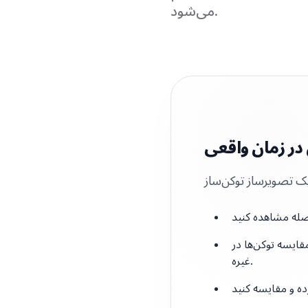
می‌شود.
در زمان واقعی
 توکن‌ها در GPT-4، Claude 3.5، Gemini 2.5، DeepSeek R1، Llama 3 و
غیره.