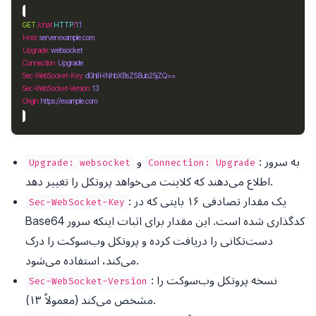
GET
 /chat 
HTTP
/
1.1
Host
:
server.example.com
Upgrade
:
websocket
Connection
:
Upgrade
Sec-WebSocket-Key
:
dGhlIHNhbXBsZSBub25jZQ==
Sec-WebSocket-Version
:
13
Origin
:
https://example.com
: به سرور
و
Upgrade: websocket
Connection: Upgrade
اطلاع می‌دهند که کلاینت می‌خواهد پروتکل را تغییر دهد.
: یک مقدار تصادفی ۱۶ بایتی که در
Sec-WebSocket-Key
Base64 کدگذاری شده است. این مقدار برای اثبات اینکه سرور
دست‌تکانی را دریافت کرده و پروتکل وب‌سوکت را درک
می‌کند، استفاده می‌شود.
: نسخه پروتکل وب‌سوکت را
Sec-WebSocket-Version
مشخص می‌کند (معمولاً ۱۳).