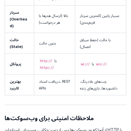
سربار
بسیار پایین (کمترین سربار
بالا (ارسال هدرها با
(Overhea
فریم‌بندی)
هر درخواست)
d)
با حالت (حفظ سياق
حالت
بدون حالت
اتصال)
(State)
یا
http://
یا
پروتکل
ws://
wss://
https://
چت‌های بلادرنگ،
دریافت اسناد، REST
بهترین
داشبوردها، بازی‌های زنده
APIs
کاربرد
ملاحظات امنیتی برای وب‌سوکت‌ها
از آنجا که وب‌سوکت‌ها پس از دست‌تکانی، مسیریابی استاندارد HTTP را