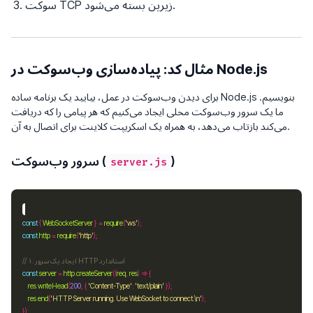
سوکت TCP زیرین بسته می‌شود.
مثال کد: پیاده‌سازی وب‌سوکت در Node.js
برای دیدن وب‌سوکت در عمل، بیایید یک برنامه ساده Node.js بنویسیم.
ما یک سرور وب‌سوکت محلی ایجاد می‌کنیم که هر پیامی را که دریافت
می‌کند بازتاب می‌دهد، به همراه یک اسکریپت کلاینت برای اتصال به آن.
)
سرور وب‌سوکت (
server.js
const
 { 
WebSocketServer
 } 
=
require
(
'ws'
const
http
=
require
(
'http'
const
server
=
http
.
createServer
((
req
, 
res
res
.
writeHead
(
200
, { 
'Content-Type'
:
'text/plain'
res
.
end
(
'HTTP Server running. Use WebSocket to connect.\n'