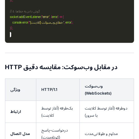
socket
.
addEventListener
(
'error'
, (
error
error
, 
'[کلاینت] خطای وب‌سوکت:'
(
error
.
console
HTTP در مقابل وب‌سوکت: مقایسه دقیق
وب‌سوکت
HTTP/1.1
ویژگی
(WebSockets)
دوطرفه (آغاز توسط کلاینت
یک‌طرفه (آغاز توسط
ارتباط
یا سرور)
کلاینت)
درخواست-پاسخ
مداوم و طولانی‌مدت
مدل اتصال
(کوتاه‌مدت)