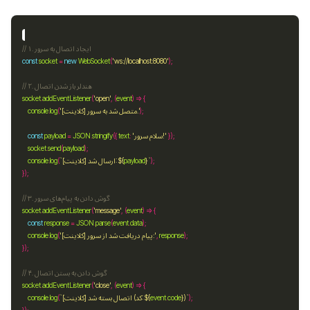
const
socket
=
new
WebSocket
(
'ws://localhost:8080'
socket
.
addEventListener
(
'open'
, (
event
'[کلاینت] متصل شد به سرور.'
(
log
.
console
'سلام سرور!'
:
text
({ 
stringify
.
JSON
=
payload
const
socket
.
send
(
payload
`
}
payload
${
`[کلاینت] ارسال شد: 
(
log
.
console
socket
.
addEventListener
(
'message'
, (
event
const
response
=
JSON
.
parse
(
event
.
data
response
, 
'[کلاینت] پیام دریافت شد از سرور:'
(
log
.
console
socket
.
addEventListener
(
'close'
, (
event
)`
}
code
.
event
${
`[کلاینت] اتصال بسته شد (کد: 
(
log
.
console