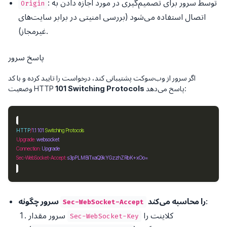
: توسط سرور برای تصمیم‌گیری در مورد اجازه دادن به
Origin
اتصال استفاده می‌شود (بررسی امنیتی در برابر سایت‌های
غیرمجاز).
پاسخ سرور
اگر سرور از وب‌سوکت پشتیبانی کند، درخواست را تایید کرده و با کد
پاسخ می‌دهد:
101 Switching Protocols
وضعیت HTTP
HTTP
/
1.1
101
Switching Protocols
Upgrade
:
websocket
Connection
:
Upgrade
Sec-WebSocket-Accept
:
s3pPLMBiTxaQ9kYGzzhZRbK+xOo=
:
را محاسبه می‌کند
سرور چگونه
Sec-WebSocket-Accept
کلاینت را
سرور مقدار
Sec-WebSocket-Key