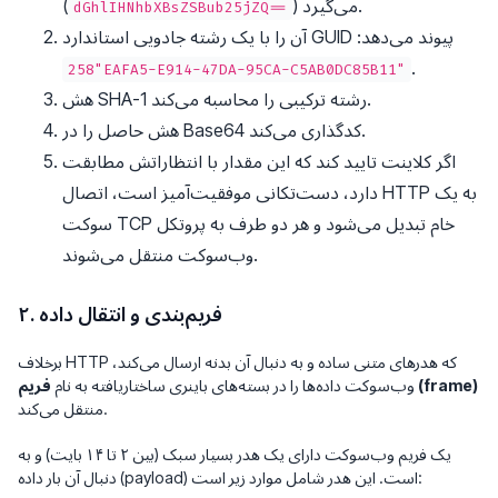
) می‌گیرد.
(
dGhlIHNhbXBsZSBub25jZQ==
آن را با یک رشته جادویی استاندارد GUID پیوند می‌دهد:
.
"258EAFA5-E914-47DA-95CA-C5AB0DC85B11"
هش SHA-1 رشته ترکیبی را محاسبه می‌کند.
هش حاصل را در Base64 کدگذاری می‌کند.
اگر کلاینت تایید کند که این مقدار با انتظاراتش مطابقت
دارد، دست‌تکانی موفقیت‌آمیز است، اتصال HTTP به یک
سوکت TCP خام تبدیل می‌شود و هر دو طرف به پروتکل
وب‌سوکت منتقل می‌شوند.
۲. فریم‌بندی و انتقال داده
برخلاف HTTP که هدرهای متنی ساده و به دنبال آن بدنه ارسال می‌کند،
فریم (frame)
وب‌سوکت داده‌ها را در بسته‌های باینری ساختاریافته به نام
منتقل می‌کند.
یک فریم وب‌سوکت دارای یک هدر بسیار سبک (بین ۲ تا ۱۴ بایت) و به
دنبال آن بار داده (payload) است. این هدر شامل موارد زیر است: