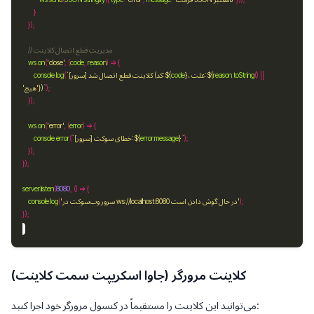
ws
.
on
(
'close'
, (
code
, 
reason
||
() 
toString
.
reason
${
، علت: 
}
code
${
`[سرور] کلاینت قطع اتصال شد (کد: 
(
log
.
console
)`
}
'هیچ'
ws
.
on
(
'error'
, (
error
`
}
message
.
error
${
`[سرور] خطای سوکت: 
(
error
.
console
server
.
listen
(
8080
'سرور وب‌سوکت در ws://localhost:8080 در حال گوش دادن است'
(
log
.
console
کلاینت مرورگر (جاوا اسکریپت سمت کلاینت)
می‌توانید این کلاینت را مستقیماً در کنسول مرورگر خود اجرا کنید: