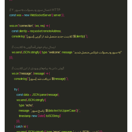
const
wss
=
new
WebSocketServer
({ 
server
wss
.
on
(
'connection'
, (
ws
, 
req
const
clientIp
=
req
.
socket
.
remoteAddress
`
}
clientIp
${
`[سرور] کلاینت جدید متصل شد از آی‌پی: 
(
log
.
console
'به سرور وب‌سوکت غزنکس متصل شدید!'
:
message
, 
'welcome'
:
type
({ 
stringify
.
JSON
(
send
.
ws
ws
.
on
(
'message'
, (
message
`
}
message
${
`[سرور] دریافت شد: 
(
log
.
console
try
const
data
=
JSON
.
parse
(
message
ws
.
send
(
JSON
.
stringify
type
:
'echo'
`
}
()
toUpperCase
.
text
.
data
${
`پاسخ سرور: 
:
message
timestamp
:
new
 Date().
toISOString
        } 
catch
 (
e
'فرمت JSON نامعتبر'
:
message
, 
'error'
:
type
({ 
stringify
.
JSON
(
send
.
ws