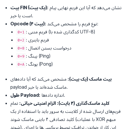
نشان می‌دهد که آیا این فریم نهایی پیام
بیت FIN (یک بیت):
است یا خیر.
نوع فریم را مشخص می‌کند:
Opcode (۴ بیت):
: فریم متنی (کدگذاری شده با UTF-8)
0x1
: فریم باینری
0x2
: درخواست بستن اتصال
0x8
: پینگ (Ping)
0x9
: پونگ (Pong)
0xA
بیت ماسک (یک بیت):
مشخص می‌کند که آیا داده‌های
payload ماسک شده‌اند یا خیر.
اندازه داده‌ها.
طول Payload:
کلید ماسک‌گذاری (۴ بایت):
الزام امنیتی حیاتی:
تمام
فریم‌های ارسال شده از کلاینت به سرور
باید
با استفاده از یک
کلید تصادفی ۴ بایتی ماسک شوند (با عملیات XOR مبهم
شوند). این کار از خواندن ترافیک توسط پروکسی‌ها یا اجرای